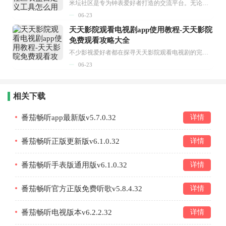
米坛社区是专为钟表爱好者打造的交流平台。无论你是初涉钟表领域的普通爱好者，还是拥有多年收藏经验的资深玩家，都能在此找到属于自己的天地。 无需注册，就能轻松参与其中。通过专业的讨论论坛与丰富的交互功能，你可与世界各地的钟表爱好者畅快交流。若你钟情于钟表，米坛社区无疑是值得一试的理想之选。在这里，你能获取最新的手表资讯，交流见解，提升鉴赏品味，让每一块手表都成为收藏故事中重要的一部分。感兴趣的朋友，不要错过下载机会。...
06-23
天天影院观看电视剧app使用教程-天天影院
免费观看攻略大全
不少影视爱好者都在探寻天天影院观看电视剧的完整方法，结合最新平台使用规则，本篇新手入门攻略全面讲解观看渠道、检索流程、播放设置以及画面模式调整等实用内容。全文适配手机、电脑等主流设备，步骤简洁易懂，无论是初次使用的新手，还是想要优化观影体验的用户，都能参照内容快速上手，熟练掌握平台各项操作技巧，轻松畅享影视内容。...
06-23
相关下载
番茄畅听app最新版v5.7.0.32
详情
番茄畅听正版更新版v6.1.0.32
详情
番茄畅听手表版通用版v6.1.0.32
详情
番茄畅听官方正版免费听歌v5.8.4.32
详情
番茄畅听电视版本v6.2.2.32
详情