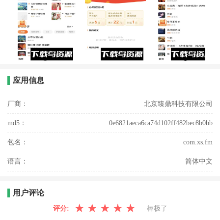
应用信息
厂商：
北京臻鼎科技有限公司
md5：
0e6821aeca6ca74d102ff482bec8b0bb
包名：
com.xs.fm
语言：
简体中文
用户评论
★
★
★
★
★
评分:
棒极了