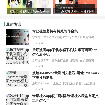
短剧与短视频娱乐平台榜单
小说阅读追更神器排行榜
最新资讯
专业视频剪辑与特效制作合集
想制作出专业级的短视频或Vlog？专业视频剪辑与特效制作大全专题为你提供了从剪辑、抠像到特效包装的全套解决方案。无论是添加炫酷的片头、进行精准的视频抠图，还是制...
06-24
乐可漫画app下载教程手机版-乐可漫画app
怎么看小说
乐可漫画APP，堪称主打免费与高清的在线漫画阅读神器。其官方版提供海量完整版漫画资源，无论是国内漫画，还是日漫、韩漫、台漫、美漫等国外漫画，应有尽有，随时供你阅读。只需轻点一下，便能直接进入阅读界面。不仅如此，乐可漫画最新版本更新速度极快，在这里，你总能抢先看到全网一手漫画章节内容！...
06-23
漫蛙3Manwa3最新图文教程-漫蛙3Manwa3
下载技巧教学
漫蛙MANWA3，汇聚全球热门漫画资源，涵盖韩漫、欧美漫画、国漫等多种类型，题材丰富多样，全方位满足用户阅读喜好。它不仅是阅读平台，更是创作平台，为广大用户打造零门槛创作环境。...
06-23
米坛社区app使用教程-米坛社区表盘自定义
工具怎么用