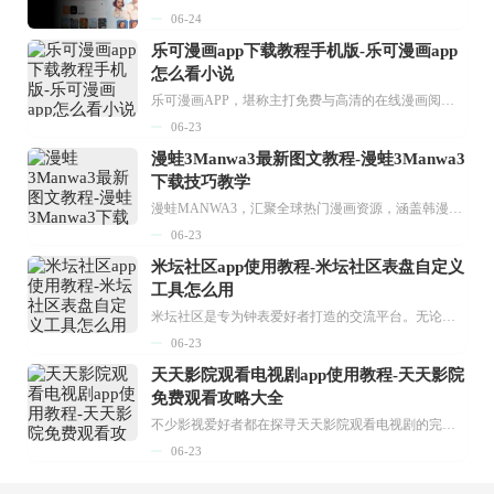
06-24
乐可漫画app下载教程手机版-乐可漫画app
怎么看小说
乐可漫画APP，堪称主打免费与高清的在线漫画阅读神器。其官方版提供海量完整版漫画资源，无论是国内漫画，还是日漫、韩漫、台漫、美漫等国外漫画，应有尽有，随时供你阅读。只需轻点一下，便能直接进入阅读界面。不仅如此，乐可漫画最新版本更新速度极快，在这里，你总能抢先看到全网一手漫画章节内容！...
06-23
漫蛙3Manwa3最新图文教程-漫蛙3Manwa3
下载技巧教学
漫蛙MANWA3，汇聚全球热门漫画资源，涵盖韩漫、欧美漫画、国漫等多种类型，题材丰富多样，全方位满足用户阅读喜好。它不仅是阅读平台，更是创作平台，为广大用户打造零门槛创作环境。...
06-23
米坛社区app使用教程-米坛社区表盘自定义
工具怎么用
米坛社区是专为钟表爱好者打造的交流平台。无论你是初涉钟表领域的普通爱好者，还是拥有多年收藏经验的资深玩家，都能在此找到属于自己的天地。 无需注册，就能轻松参与其中。通过专业的讨论论坛与丰富的交互功能，你可与世界各地的钟表爱好者畅快交流。若你钟情于钟表，米坛社区无疑是值得一试的理想之选。在这里，你能获取最新的手表资讯，交流见解，提升鉴赏品味，让每一块手表都成为收藏故事中重要的一部分。感兴趣的朋友，不要错过下载机会。...
06-23
天天影院观看电视剧app使用教程-天天影院
免费观看攻略大全
不少影视爱好者都在探寻天天影院观看电视剧的完整方法，结合最新平台使用规则，本篇新手入门攻略全面讲解观看渠道、检索流程、播放设置以及画面模式调整等实用内容。全文适配手机、电脑等主流设备，步骤简洁易懂，无论是初次使用的新手，还是想要优化观影体验的用户，都能参照内容快速上手，熟练掌握平台各项操作技巧，轻松畅享影视内容。...
06-23