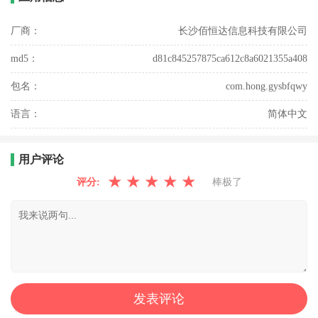
厂商：
长沙佰恒达信息科技有限公司
md5：
d81c845257875ca612c8a6021355a408
包名：
com.hong.gysbfqwy
语言：
简体中文
用户评论
★
★
★
★
★
评分:
棒极了