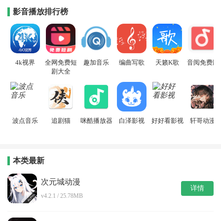
影音播放排行榜
4k视界
全网免费短
趣加音乐
编曲写歌
天籁K歌
音阅免费版
剧大全
波点音乐
追剧猫
咪酷播放器
白泽影视
好好看影视
轩哥动漫
本类最新
次元城动漫
详情
v4.2.1 / 25.78MB