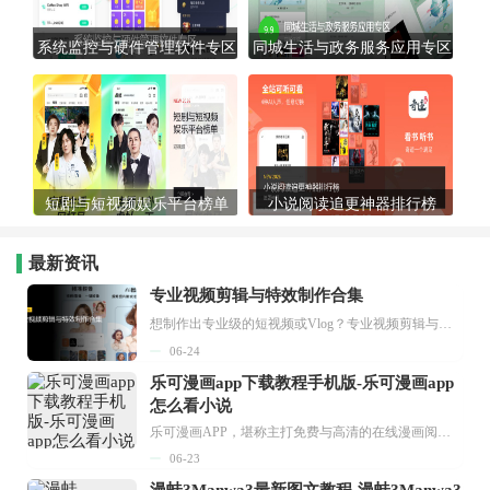
系统监控与硬件管理软件专区
同城生活与政务服务应用专区
短剧与短视频娱乐平台榜单
小说阅读追更神器排行榜
最新资讯
专业视频剪辑与特效制作合集
想制作出专业级的短视频或Vlog？专业视频剪辑与特效制作大全专题为你提供了从剪辑、抠像到特效包装的全套解决方案。无论是添加炫酷的片头、进行精准的视频抠图，还是制...
06-24
乐可漫画app下载教程手机版-乐可漫画app
怎么看小说
乐可漫画APP，堪称主打免费与高清的在线漫画阅读神器。其官方版提供海量完整版漫画资源，无论是国内漫画，还是日漫、韩漫、台漫、美漫等国外漫画，应有尽有，随时供你阅读。只需轻点一下，便能直接进入阅读界面。不仅如此，乐可漫画最新版本更新速度极快，在这里，你总能抢先看到全网一手漫画章节内容！...
06-23