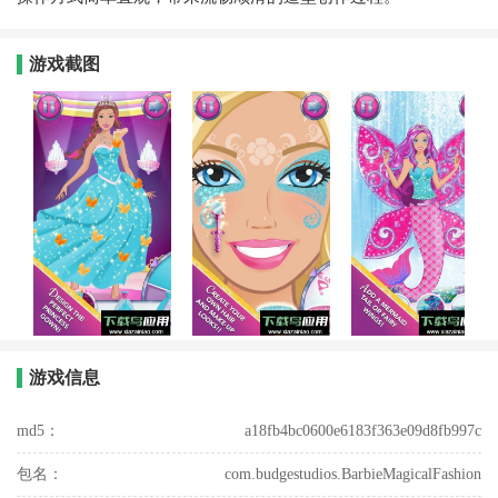
游戏截图
游戏信息
md5：
a18fb4bc0600e6183f363e09d8fb997c
包名：
com.budgestudios.BarbieMagicalFashion