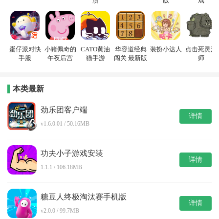
溃
版
戏
蛋仔派对快
小猪佩奇的
CATO黄油
华容道经典
装扮小达人
点击死灵法
手服
午夜后宫
猫手游
闯关 最新版
师
本类最新
劲乐团客户端
详情
v1.6.0.01 / 50.16MB
功夫小子游戏安装
详情
1.1.1 / 106.18MB
糖豆人终极淘汰赛手机版
详情
v2.0.0 / 99.7MB