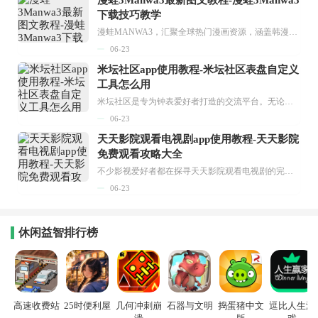
漫蛙3Manwa3最新图文教程-漫蛙3Manwa3
下载技巧教学
漫蛙MANWA3，汇聚全球热门漫画资源，涵盖韩漫、欧美漫画、国漫等多种类型，题材丰富多样，全方位满足用户阅读喜好。它不仅是阅读平台，更是创作平台，为广大用户打造零门槛创作环境。...
06-23
米坛社区app使用教程-米坛社区表盘自定义
工具怎么用
米坛社区是专为钟表爱好者打造的交流平台。无论你是初涉钟表领域的普通爱好者，还是拥有多年收藏经验的资深玩家，都能在此找到属于自己的天地。 无需注册，就能轻松参与其中。通过专业的讨论论坛与丰富的交互功能，你可与世界各地的钟表爱好者畅快交流。若你钟情于钟表，米坛社区无疑是值得一试的理想之选。在这里，你能获取最新的手表资讯，交流见解，提升鉴赏品味，让每一块手表都成为收藏故事中重要的一部分。感兴趣的朋友，不要错过下载机会。...
06-23
天天影院观看电视剧app使用教程-天天影院
免费观看攻略大全
不少影视爱好者都在探寻天天影院观看电视剧的完整方法，结合最新平台使用规则，本篇新手入门攻略全面讲解观看渠道、检索流程、播放设置以及画面模式调整等实用内容。全文适配手机、电脑等主流设备，步骤简洁易懂，无论是初次使用的新手，还是想要优化观影体验的用户，都能参照内容快速上手，熟练掌握平台各项操作技巧，轻松畅享影视内容。...
06-23
休闲益智排行榜
高速收费站
25时便利屋
几何冲刺崩
石器与文明
捣蛋猪中文
逗比人生游