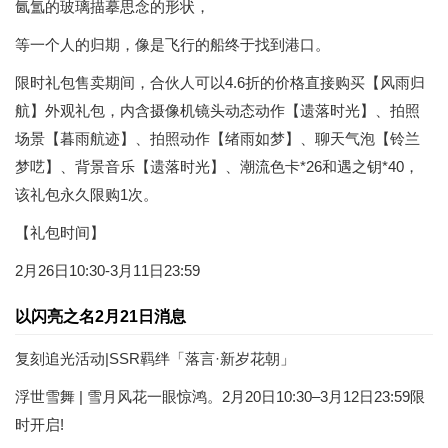
氤氲的玻璃描摹思念的形状，
等一个人的归期，像是飞行的船终于找到港口。
限时礼包售卖期间，合伙人可以4.6折的价格直接购买【风雨归
航】外观礼包，内含摄像机镜头动态动作【遗落时光】、拍照
场景【暮雨航迹】、拍照动作【绪雨如梦】、聊天气泡【铃兰
梦呓】、背景音乐【遗落时光】、潮流色卡*26和遇之钥*40，
该礼包永久限购1次。
【礼包时间】
2月26日10:30-3月11日23:59
以闪亮之名2月21日消息
复刻追光活动|SSR羁绊「落言·新岁花朝」
浮世雪舞 | 雪月风花一眼惊鸿。2月20日10:30–3月12日23:59限
时开启!