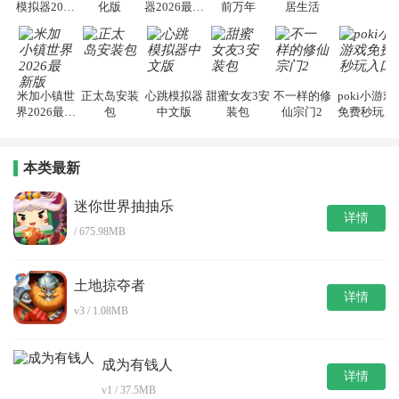
模拟器2026
化版
器2026最新
前万年
居生活
手机版
版
米加小镇世
正太岛安装
心跳模拟器
甜蜜女友3安
不一样的修
poki小游戏
界2026最新
包
中文版
装包
仙宗门2
免费秒玩入
版
口
本类最新
迷你世界抽抽乐
详情
/ 675.98MB
土地掠夺者
详情
v3 / 1.08MB
成为有钱人
详情
v1 / 37.5MB