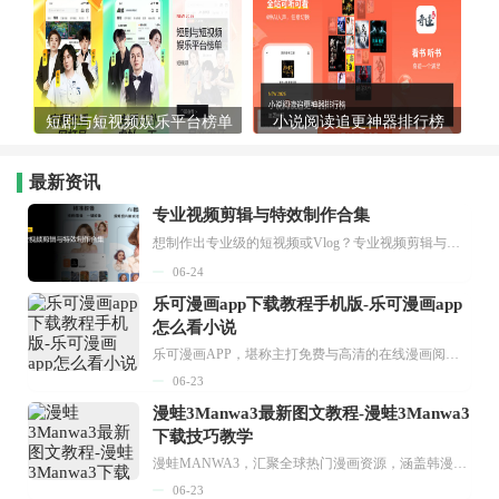
短剧与短视频娱乐平台榜单
小说阅读追更神器排行榜
最新资讯
专业视频剪辑与特效制作合集
想制作出专业级的短视频或Vlog？专业视频剪辑与特效制作大全专题为你提供了从剪辑、抠像到特效包装的全套解决方案。无论是添加炫酷的片头、进行精准的视频抠图，还是制...
06-24
乐可漫画app下载教程手机版-乐可漫画app
怎么看小说
乐可漫画APP，堪称主打免费与高清的在线漫画阅读神器。其官方版提供海量完整版漫画资源，无论是国内漫画，还是日漫、韩漫、台漫、美漫等国外漫画，应有尽有，随时供你阅读。只需轻点一下，便能直接进入阅读界面。不仅如此，乐可漫画最新版本更新速度极快，在这里，你总能抢先看到全网一手漫画章节内容！...
06-23
漫蛙3Manwa3最新图文教程-漫蛙3Manwa3
下载技巧教学
漫蛙MANWA3，汇聚全球热门漫画资源，涵盖韩漫、欧美漫画、国漫等多种类型，题材丰富多样，全方位满足用户阅读喜好。它不仅是阅读平台，更是创作平台，为广大用户打造零门槛创作环境。...
06-23