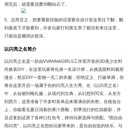
用完后，就需要花费39颗钻石了。
5、总而言之，想要重新捏脸的话需要在设计室这里往下翻，翻
到最底下才能看到，许多玩家打到第五章了都没有来过这里，
只能说是藏得比较深。
以闪亮之名简介
以闪亮之名是一款由VVANNAGIRLS工作室开发的3D美少女时
尚换装DIY，在这里玩家将化身一名设计师，从挑选面料到裁剪
缝合，然后DIY一套独一无二的衣服，拒绝定义、打破单调，你
将在这里开启一场属于你的闪亮人生大秀。在《以闪亮之名》
中，从短裙到晚礼服，从现代到古典，从幻想到写实，从东方
到西方，这里准备了许多时装单品来塞满你的衣柜。在梳妆台
上，你能看见夏日清新的果汁唇釉，四季流行的红棕眼影，并
且还复刻还原了各种口红色号，静待玩家选择与搭配。“因自由
而闪亮”，以闪亮之名想给玩家带来的，是自由创造的快乐、与