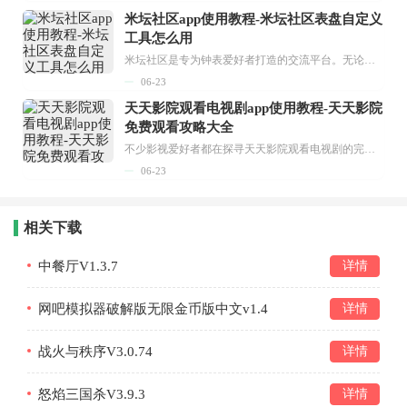
米坛社区app使用教程-米坛社区表盘自定义
工具怎么用
米坛社区是专为钟表爱好者打造的交流平台。无论你是初涉钟表领域的普通爱好者，还是拥有多年收藏经验的资深玩家，都能在此找到属于自己的天地。 无需注册，就能轻松参与其中。通过专业的讨论论坛与丰富的交互功能，你可与世界各地的钟表爱好者畅快交流。若你钟情于钟表，米坛社区无疑是值得一试的理想之选。在这里，你能获取最新的手表资讯，交流见解，提升鉴赏品味，让每一块手表都成为收藏故事中重要的一部分。感兴趣的朋友，不要错过下载机会。...
06-23
天天影院观看电视剧app使用教程-天天影院
免费观看攻略大全
不少影视爱好者都在探寻天天影院观看电视剧的完整方法，结合最新平台使用规则，本篇新手入门攻略全面讲解观看渠道、检索流程、播放设置以及画面模式调整等实用内容。全文适配手机、电脑等主流设备，步骤简洁易懂，无论是初次使用的新手，还是想要优化观影体验的用户，都能参照内容快速上手，熟练掌握平台各项操作技巧，轻松畅享影视内容。...
06-23
相关下载
中餐厅V1.3.7
详情
网吧模拟器破解版无限金币版中文v1.4
详情
战火与秩序V3.0.74
详情
怒焰三国杀V3.9.3
详情