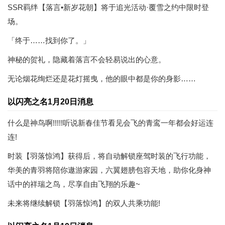
SSR羁绊【落言•新岁花朝】将于追光活动·覆雪之约中限时登
场。
「终于……找到你了。」
神秘的贺礼，隐藏着落言不会轻易说出的心意。
无论烟花绚烂还是花灯摇曳，他的眼中都是你的身影……
以闪亮之名1月20日消息
什么是神鸟啊!!!!!听说新春佳节看见会飞的青鸾一年都会好运连
连!
时装【羽落惊鸿】获得后，将自动解锁座驾时装的飞行功能，
华美的青羽将陪你遨游家园，六翼翅膀包容天地，助你化身神
话中的祥瑞之鸟，尽享自由飞翔的乐趣~
未来将继续解锁【羽落惊鸿】的双人共乘功能!