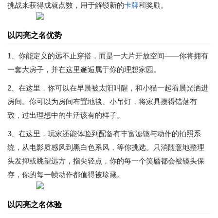
挑战来获得成就点数，用于解锁新的
卡牌
和奖励。
以闪亮之名优势
1、你能定义的远不止穿搭，而是一大片开放空间——你将拥有
一套大房子，并在这里邂逅属于你的理想家园。
2、在这里，你可以在早晨被太阳叫醒，和小猫一起看晨光洒进
房间。你可以为房间布置地毯、小吊灯，将家具摆得错落有
致，过出理想中的生活该有的样子。
3、在这里，玩家还能体验到配备有丰富滤镜与动作的拍照系
统，从电影质感风到黑白色系风，等你挑选。只消随意地整理
头发抑或眺望远方，指尖轻点，你的每一个笑靥都会被镜头保
存，你的每一帧动作都值得被珍藏。
以闪亮之名体验