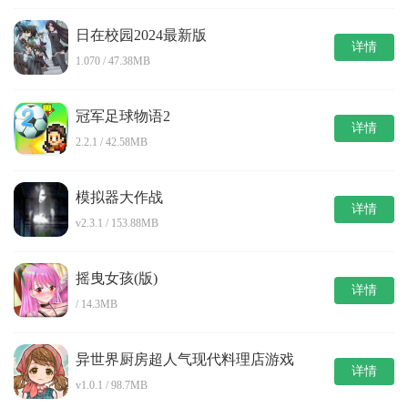
日在校园2024最新版
详情
1.070 / 47.38MB
冠军足球物语2
详情
2.2.1 / 42.58MB
模拟器大作战
详情
v2.3.1 / 153.88MB
摇曳女孩(版)
详情
/ 14.3MB
异世界厨房超人气现代料理店游戏
详情
v1.0.1 / 98.7MB