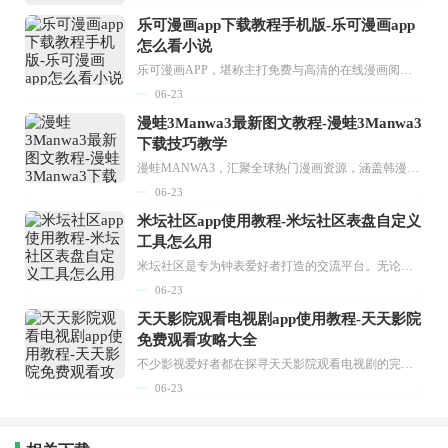
乐可漫画app下载教程手机版-乐可漫画app
怎么看小说
乐可漫画APP，堪称主打免费与高清的在线漫画阅读神器。其官方版提供海量完整版漫画资源，无论是国内漫画，还是日漫、韩漫、台漫、美漫等国外漫画，应有尽有，随时供你阅读。只需轻点一下，便能直接进入阅读界面。不仅如此，乐可漫画最新版本更新速度极快，在这里，你总能抢先看到全网一手漫画章节内容！...
06-23
漫蛙3Manwa3最新图文教程-漫蛙3Manwa3
下载技巧教学
漫蛙MANWA3，汇聚全球热门漫画资源，涵盖韩漫、欧美漫画、国漫等多种类型，题材丰富多样，全方位满足用户阅读喜好。它不仅是阅读平台，更是创作平台，为广大用户打造零门槛创作环境。...
06-23
米坛社区app使用教程-米坛社区表盘自定义
工具怎么用
米坛社区是专为钟表爱好者打造的交流平台。无论你是初涉钟表领域的普通爱好者，还是拥有多年收藏经验的资深玩家，都能在此找到属于自己的天地。 无需注册，就能轻松参与其中。通过专业的讨论论坛与丰富的交互功能，你可与世界各地的钟表爱好者畅快交流。若你钟情于钟表，米坛社区无疑是值得一试的理想之选。在这里，你能获取最新的手表资讯，交流见解，提升鉴赏品味，让每一块手表都成为收藏故事中重要的一部分。感兴趣的朋友，不要错过下载机会。...
06-23
天天影院观看电视剧app使用教程-天天影院
免费观看攻略大全
不少影视爱好者都在探寻天天影院观看电视剧的完整方法，结合最新平台使用规则，本篇新手入门攻略全面讲解观看渠道、检索流程、播放设置以及画面模式调整等实用内容。全文适配手机、电脑等主流设备，步骤简洁易懂，无论是初次使用的新手，还是想要优化观影体验的用户，都能参照内容快速上手，熟练掌握平台各项操作技巧，轻松畅享影视内容。...
06-23