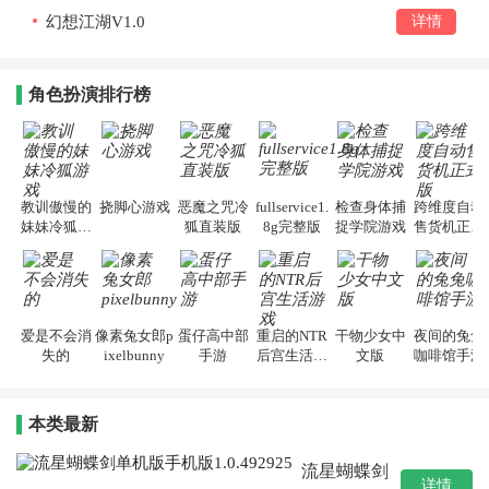
幻想江湖V1.0
详情
角色扮演排行榜
教训傲慢的
挠脚心游戏
恶魔之咒冷
fullservice1.
检查身体捕
跨维度自动
妹妹冷狐游
狐直装版
8g完整版
捉学院游戏
售货机正式
戏
版
爱是不会消
像素兔女郎p
蛋仔高中部
重启的NTR
干物少女中
夜间的兔兔
失的
ixelbunny
手游
后宫生活游
文版
咖啡馆手游
戏
本类最新
流星蝴蝶剑
详情