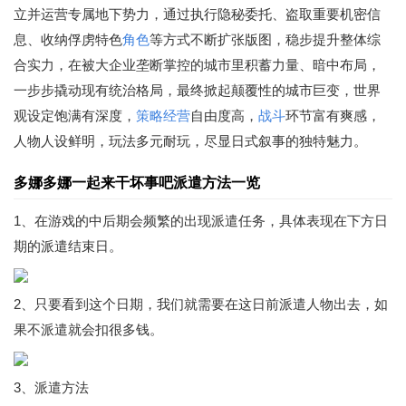
立并运营专属地下势力，通过执行隐秘委托、盗取重要机密信
息、收纳俘虏特色
角色
等方式不断扩张版图，稳步提升整体综
合实力，在被大企业垄断掌控的城市里积蓄力量、暗中布局，
一步步撬动现有统治格局，最终掀起颠覆性的城市巨变，世界
观设定饱满有深度，
策略
经营
自由度高，
战斗
环节富有爽感，
人物人设鲜明，玩法多元耐玩，尽显日式叙事的独特魅力。
多娜多娜一起来干坏事吧派遣方法一览
1、在游戏的中后期会频繁的出现派遣任务，具体表现在下方日
期的派遣结束日。
2、只要看到这个日期，我们就需要在这日前派遣人物出去，如
果不派遣就会扣很多钱。
3、派遣方法