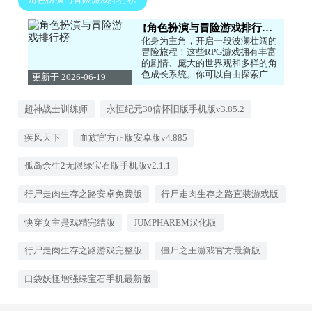
角色扮演与冒险游戏排行榜
化身为主角，开启一段波澜壮阔的
冒险旅程！这些RPG游戏拥有丰富
的剧情、庞大的世界观和多样的角
色成长系统。你可以自由探索广阔
更新于 2026-06-19
的地图，接取任务，与各种NPC互
13:30:08
动，提升等级和装备。无论是西方
魔幻还是东方武侠，都能让你沉浸
超神战士训练师
永恒纪元30倍怀旧版手机版v3.85.2
其中，体验不同的人生。快来选择
你的角色，书写属于你的传奇故事
疾风天下
血族官方正版安卓版v4.885
吧！
孤岛余生2无限绿宝石版手机版v2.1.1
行尸走肉生存之路安卓免费版
行尸走肉生存之路直装游戏版
快穿女主是戏精完结版
JUMPHAREM汉化版
行尸走肉生存之路游戏完整版
僵尸之王游戏官方最新版
口袋妖怪增强绿宝石手机最新版