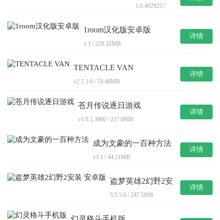
单机版手机
1.0.492925 /
版1.0.492925
1894.23MB
1room汉化版安卓版
详情
1.1 / 229.32MB
TENTACLE VAN
详情
v2.1.3.0 / 74.40MB
苍月传说逐日游戏
详情
v1.0.1.3900 / 237.0MB
成为文豪的一百种方法
详情
v3.1 / 44.21MB
盗梦英雄2幻野2安
详情
装 安卓版
V2.5.0 / 247.5MB
幻灵格斗手机版