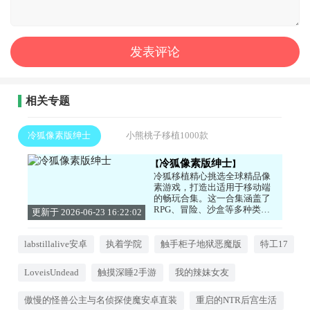
相关专题
冷狐像素版绅士
小熊桃子移植1000款
冷狐像素版绅士
冷狐移植精心挑选全球精品像
素游戏，打造出适用于移动端
的畅玩合集。这一合集涵盖了
RPG、冒险、沙盒等多种类型
更新于 2026-06-23 16:22:02
的杰出作品。 所有游戏均经过
深度调试，有效解决了兼容性
问题。同时，合集内置作弊菜
labstillalive安卓
执着学院
触手柜子地狱恶魔版
特工17
单与存档继承功能，部分作品
还额外追加了独家MOD扩展
LoveisUndead
触摸深睡2手游
我的辣妹女友
包。从充满怀旧情怀的经典之
作，到富有创新精神的新品，
冷狐凭借极致的移植技术，让
傲慢的怪兽公主与名侦探使魔安卓直装
重启的NTR后宫生活
像素艺术在手机端重焕生机，