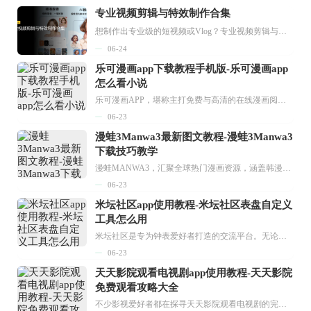
专业视频剪辑与特效制作合集
想制作出专业级的短视频或Vlog？专业视频剪辑与特效制作大全专题为你提供了从剪辑、抠像到特效包装的全套解决方案。无论是添加炫酷的片头、进行精准的视频抠图，还是制...
06-24
乐可漫画app下载教程手机版-乐可漫画app
怎么看小说
乐可漫画APP，堪称主打免费与高清的在线漫画阅读神器。其官方版提供海量完整版漫画资源，无论是国内漫画，还是日漫、韩漫、台漫、美漫等国外漫画，应有尽有，随时供你阅读。只需轻点一下，便能直接进入阅读界面。不仅如此，乐可漫画最新版本更新速度极快，在这里，你总能抢先看到全网一手漫画章节内容！...
06-23
漫蛙3Manwa3最新图文教程-漫蛙3Manwa3
下载技巧教学
漫蛙MANWA3，汇聚全球热门漫画资源，涵盖韩漫、欧美漫画、国漫等多种类型，题材丰富多样，全方位满足用户阅读喜好。它不仅是阅读平台，更是创作平台，为广大用户打造零门槛创作环境。...
06-23
米坛社区app使用教程-米坛社区表盘自定义
工具怎么用
米坛社区是专为钟表爱好者打造的交流平台。无论你是初涉钟表领域的普通爱好者，还是拥有多年收藏经验的资深玩家，都能在此找到属于自己的天地。 无需注册，就能轻松参与其中。通过专业的讨论论坛与丰富的交互功能，你可与世界各地的钟表爱好者畅快交流。若你钟情于钟表，米坛社区无疑是值得一试的理想之选。在这里，你能获取最新的手表资讯，交流见解，提升鉴赏品味，让每一块手表都成为收藏故事中重要的一部分。感兴趣的朋友，不要错过下载机会。...
06-23
天天影院观看电视剧app使用教程-天天影院
免费观看攻略大全
不少影视爱好者都在探寻天天影院观看电视剧的完整方法，结合最新平台使用规则，本篇新手入门攻略全面讲解观看渠道、检索流程、播放设置以及画面模式调整等实用内容。全文适配手机、电脑等主流设备，步骤简洁易懂，无论是初次使用的新手，还是想要优化观影体验的用户，都能参照内容快速上手，熟练掌握平台各项操作技巧，轻松畅享影视内容。...