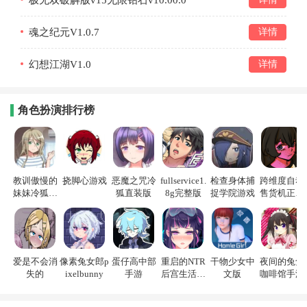
极无双破解版v15无限钻石v10.00.0
魂之纪元V1.0.7
详情
幻想江湖V1.0
详情
角色扮演排行榜
教训傲慢的
挠脚心游戏
恶魔之咒冷
fullservice1.
检查身体捕
跨维度自动
妹妹冷狐游
狐直装版
8g完整版
捉学院游戏
售货机正式
戏
版
爱是不会消
像素兔女郎p
蛋仔高中部
重启的NTR
干物少女中
夜间的兔兔
失的
ixelbunny
手游
后宫生活游
文版
咖啡馆手游
戏