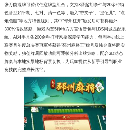
张万能混牌可替代任意牌型组合，支持8番起胡条件与20余种特
色番型如平胡、七对、清一色等，融入"带夹子"、"捉伍儿"、"点
炮包赔"等地方特色规则，其中"邳州杠开"触发后可获得额外
300%倍数奖励。游戏内置5种地方方言语音包与LBS同城匹配系
统，AI对手具备200余种打牌风格深度学习能力，每周举办线上
联赛且年度总决赛冠军将获得"邳州麻将王"称号及纯金麻将牌实
物奖励，独创牌局回放功能可逐帧分析出牌策略，配合3D动态
牌桌与本地实景地标背景切换，为玩家提供从新手引导到职业
竞技的完整成长路径。