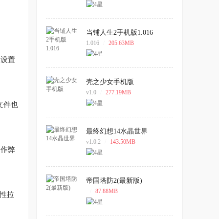
当铺人生2手机版1.016
1.016
/
205.63MB
认设置
壳之少女手机版
v1.0
/
277.19MB
文件也
最终幻想14水晶世界
v1.0.2
/
143.50MB
了作弊
帝国塔防2(最新版)
/
87.88MB
用性拉