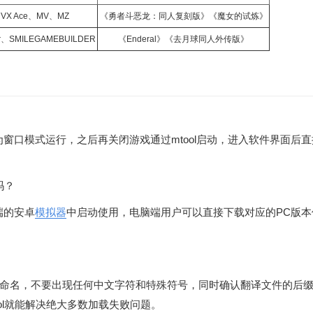
VX Ace、MV、MZ
《勇者斗恶龙：同人复刻版》《魔女的试炼》
er、SMILEGAMEBUILDER
《Enderal》《去月球同人外传版》
为窗口模式运行，之后再关闭游戏通过mtool启动，进入软件界面后
。
吗？
端的安卓
模拟器
中启动使用，电脑端用户可以直接下载对应的PC版本
命名，不要出现任何中文字符和特殊符号，同时确认翻译文件的后
ool就能解决绝大多数加载失败问题。