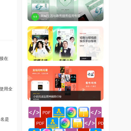
直接在
使用全
缀名是