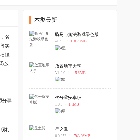
本类最新
骑马与施法游戏绿色版
行，省
v1.4.3
/
110.28MB
理等实
速看懂
获取安
放置地牢大亨
V1.0.0
/
115.6MB
代号鸢安卓版
源分享
1.0.5
/
1.1MB
能顺利
星之翼
0.0.353
/
1763.96MB