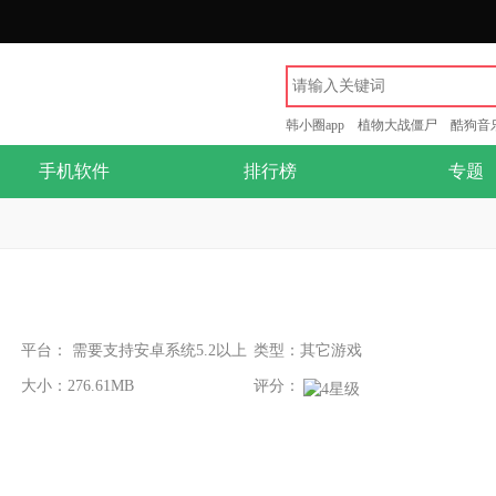
韩小圈app
植物大战僵尸
酷狗音
手机软件
排行榜
专题
平台： 需要支持安卓系统5.2以上
类型：其它游戏
大小：276.61MB
评分：