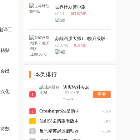
世界计划繁中版
v2.6.1
/
103.67MB
翻译工
苏醒画质大师120帧升级版
v2.00.00 安卓版
v2.00.00
/
9.31MB
制粘贴
不会出
本类排行
逃离塔科夫2d
的汉化
129.62MB
查看
1
v1.202
Crosshairpro准星助手
2
v15.9
仙剑98柔情版老版本
3
1.8.4
等待数
反恐精英起源启动器
4
v1.09