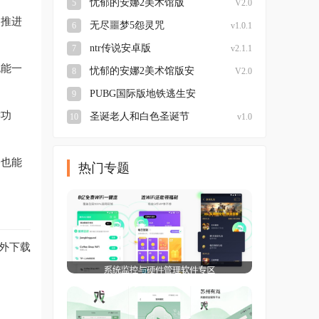
忧郁的安娜2美术馆版
5
V2.0
速推进
无尽噩梦5怨灵咒
6
v1.0.1
ntr传说安卓版
7
v2.1.1
也能一
忧郁的安娜2美术馆版安
8
V2.0
卓
PUBG国际版地铁逃生安
9
装
键功
圣诞老人和白色圣诞节
10
v1.0
备也能
热门专题
额外下载