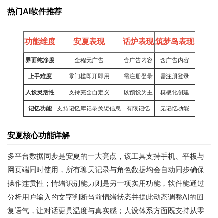
热门AI软件推荐
功能维度
安夏表现
话炉表现
筑梦岛表现
界面纯净度
全程无广告
含广告内容
含广告内容
上手难度
零门槛即开即用
需注册登录
需注册登录
人设灵活性
支持完全自定义
以预设为主
模板化创建
记忆功能
支持记忆库记录关键信息
有限记忆
无记忆功能
安夏核心功能详解
多平台数据同步是安夏的一大亮点，该工具支持手机、平板与
网页端同时使用，所有聊天记录与角色数据均会自动同步确保
操作连贯性；情绪识别能力则是另一项实用功能，软件能通过
分析用户输入的文字判断当前情绪状态并据此动态调整AI的回
复语气，让对话更具温度与真实感；人设体系方面既支持从零