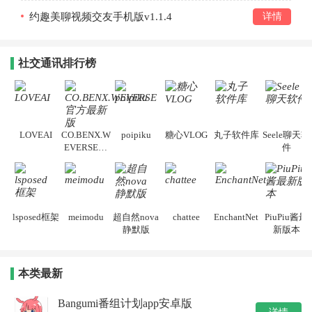
约趣美聊视频交友手机版v1.1.4
详情
社交通讯排行榜
LOVEAI
CO.BENX.W
poipiku
糖心VLOG
丸子软件库
Seele聊天软
EVERSE官
件
方最新版
lsposed框架
meimodu
超自然nova
chattee
EnchantNet
PiuPiu酱最
静默版
新版本
本类最新
Bangumi番组计划app安卓版