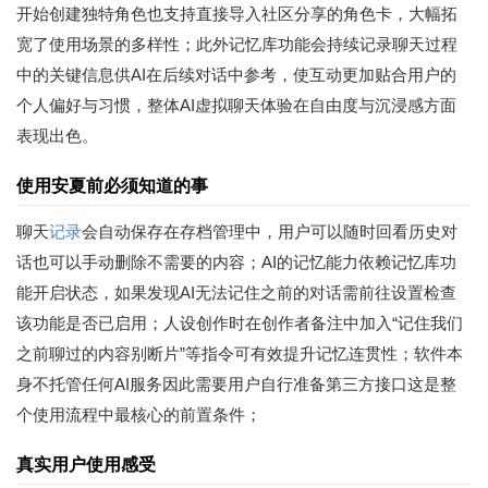
开始创建独特角色也支持直接导入社区分享的角色卡，大幅拓
宽了使用场景的多样性；此外记忆库功能会持续记录聊天过程
中的关键信息供AI在后续对话中参考，使互动更加贴合用户的
个人偏好与习惯，整体AI虚拟聊天体验在自由度与沉浸感方面
表现出色。
使用安夏前必须知道的事
聊天
记录
会自动保存在存档管理中，用户可以随时回看历史对
话也可以手动删除不需要的内容；AI的记忆能力依赖记忆库功
能开启状态，如果发现AI无法记住之前的对话需前往设置检查
该功能是否已启用；人设创作时在创作者备注中加入“记住我们
之前聊过的内容别断片”等指令可有效提升记忆连贯性；软件本
身不托管任何AI服务因此需要用户自行准备第三方接口这是整
个使用流程中最核心的前置条件；
真实用户使用感受