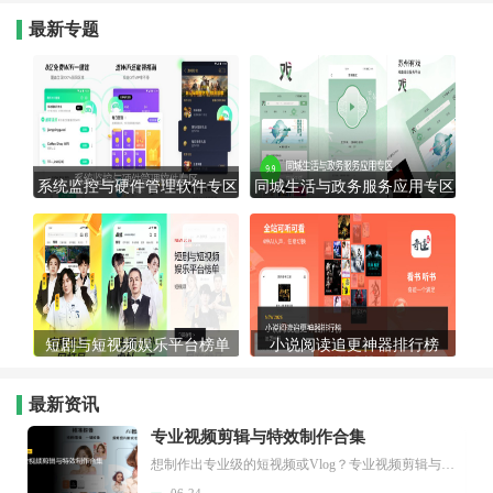
最新专题
系统监控与硬件管理软件专区
同城生活与政务服务应用专区
短剧与短视频娱乐平台榜单
小说阅读追更神器排行榜
最新资讯
专业视频剪辑与特效制作合集
想制作出专业级的短视频或Vlog？专业视频剪辑与特效制作大全专题为你提供了从剪辑、抠像到特效包装的全套解决方案。无论是添加炫酷的片头、进行精准的视频抠图，还是制...
06-24