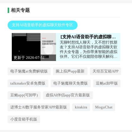
相关专题
支持AI语音助手的虚拟聊天软件专区
支持AI语音助手的虚拟聊天软件专区
无聊时想找人聊天，又不想打扰朋
友？支持AI语音助手的虚拟聊天软
件大全专题，为你带来智能的虚拟
伙伴。它们不仅能陪你聊天解闷，
更新于 2026-07-31
还能执行语音指令、查询信息、讲
17:55:07
故事，甚至模仿各种声音，给你带
来新奇的互动体验。感兴趣的小伙
电子魅魔ai免费解锁版
腕上拟声app最新
天坦百宝箱APP
伴快快下载吧！
talkmaker安卓免费版
电子魅魔聊天免费版
逗鲍ai卸甲版
豆鲍app(可卸甲)
虚拟AI伴侣app官方最新版
进博士AI数字服务管家APP最新版
kirakira
MoguChat
小度音箱手机版