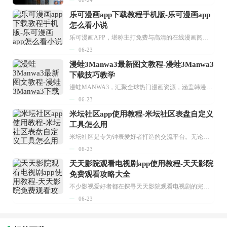
乐可漫画app下载教程手机版-乐可漫画app
怎么看小说
乐可漫画APP，堪称主打免费与高清的在线漫画阅读神器。其官方版提供海量完整版漫画资源，无论是国内漫画，还是日漫、韩漫、台漫、美漫等国外漫画，应有尽有，随时供你阅读。只需轻点一下，便能直接进入阅读界面。不仅如此，乐可漫画最新版本更新速度极快，在这里，你总能抢先看到全网一手漫画章节内容！...
06-23
漫蛙3Manwa3最新图文教程-漫蛙3Manwa3
下载技巧教学
漫蛙MANWA3，汇聚全球热门漫画资源，涵盖韩漫、欧美漫画、国漫等多种类型，题材丰富多样，全方位满足用户阅读喜好。它不仅是阅读平台，更是创作平台，为广大用户打造零门槛创作环境。...
06-23
米坛社区app使用教程-米坛社区表盘自定义
工具怎么用
米坛社区是专为钟表爱好者打造的交流平台。无论你是初涉钟表领域的普通爱好者，还是拥有多年收藏经验的资深玩家，都能在此找到属于自己的天地。 无需注册，就能轻松参与其中。通过专业的讨论论坛与丰富的交互功能，你可与世界各地的钟表爱好者畅快交流。若你钟情于钟表，米坛社区无疑是值得一试的理想之选。在这里，你能获取最新的手表资讯，交流见解，提升鉴赏品味，让每一块手表都成为收藏故事中重要的一部分。感兴趣的朋友，不要错过下载机会。...
06-23
天天影院观看电视剧app使用教程-天天影院
免费观看攻略大全
不少影视爱好者都在探寻天天影院观看电视剧的完整方法，结合最新平台使用规则，本篇新手入门攻略全面讲解观看渠道、检索流程、播放设置以及画面模式调整等实用内容。全文适配手机、电脑等主流设备，步骤简洁易懂，无论是初次使用的新手，还是想要优化观影体验的用户，都能参照内容快速上手，熟练掌握平台各项操作技巧，轻松畅享影视内容。...
06-23