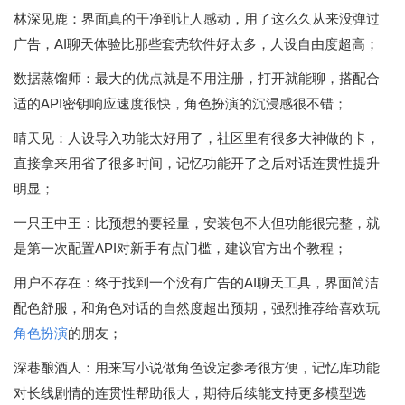
林深见鹿：界面真的干净到让人感动，用了这么久从来没弹过
广告，AI聊天体验比那些套壳软件好太多，人设自由度超高；
数据蒸馏师：最大的优点就是不用注册，打开就能聊，搭配合
适的API密钥响应速度很快，角色扮演的沉浸感很不错；
晴天见：人设导入功能太好用了，社区里有很多大神做的卡，
直接拿来用省了很多时间，记忆功能开了之后对话连贯性提升
明显；
一只王中王：比预想的要轻量，安装包不大但功能很完整，就
是第一次配置API对新手有点门槛，建议官方出个教程；
用户不存在：终于找到一个没有广告的AI聊天工具，界面简洁
配色舒服，和角色对话的自然度超出预期，强烈推荐给喜欢玩
角色扮演
的朋友；
深巷酿酒人：用来写小说做角色设定参考很方便，记忆库功能
对长线剧情的连贯性帮助很大，期待后续能支持更多模型选