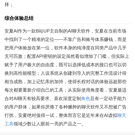
择；
综合体验总结
安夏AI作为一款B站UP主自制的AI聊天软件，安夏在当前市场
中找到了一个精准的定位——不靠广告和账号体系赚钱，而是
把用户体验放在第一位，软件本身的纯净度在同类产品中几乎
无可匹敌；配置API密钥的设定虽然看似增加了门槛，但实际上
赋予了用户极大的自由度，既可以选择低成本的接口也可以切
换到高性能模型；人设系统从创建到导入的完整工作流设计得
相当成熟，加上记忆库的加持，使得长程对话的体验远超那些
每次都要重新介绍自己的工具；从实际使用角度看，安夏最适
合对AI聊天有较高要求、喜欢深度定制
角色
且有一定动手能力
的用户群体，如果你厌倦了各种臃肿的聊天软件又不想被广告
打扰，安夏绝对值得一试，整体而言它是近年来在AI虚拟
聊天
工具
领域少数让人眼前一亮的产品之一。