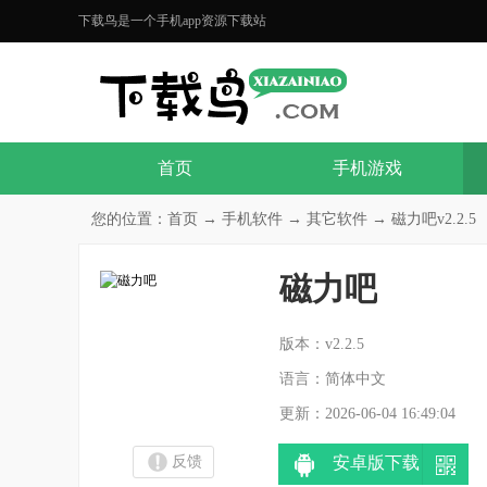
下载鸟是一个手机app资源下载站
首页
手机游戏
您的位置：
首页
→
手机软件
→
其它软件
→ 磁力吧v2.2.5
磁力吧
分
版本：v2.2.5
语言：简体中文
更新：2026-06-04 16:49:04
反馈
安卓版下载