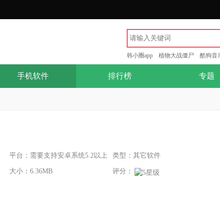
韩小圈app
植物大战僵尸
酷狗音
手机软件
排行榜
专题
平台：需要支持安卓系统5.2以上
类型：其它软件
大小：6.36MB
评分：