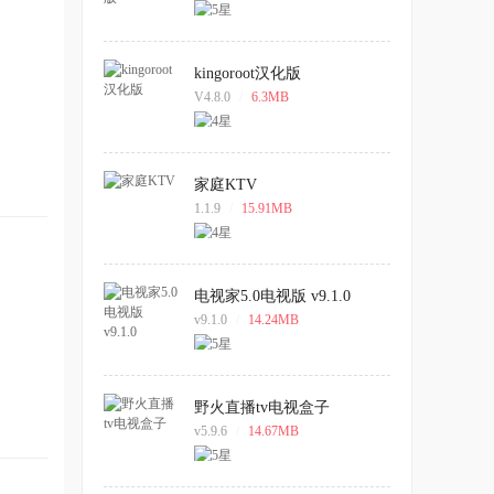
kingoroot汉化版
V4.8.0
/
6.3MB
家庭KTV
1.1.9
/
15.91MB
电视家5.0电视版 v9.1.0
v9.1.0
/
14.24MB
野火直播tv电视盒子
v5.9.6
/
14.67MB