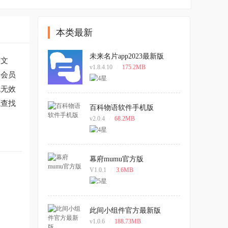
本类最新
未来名片app2023最新版
公文
v1.8.4.10
/
175.2MB
通会员
免无效
源查找
百科物语软件手机版
v2.0.4
/
68.2MB
幕府mumu官方版
V1.0.1
/
3.6MB
此间小组件官方最新版
v1.0.6
/
188.73MB