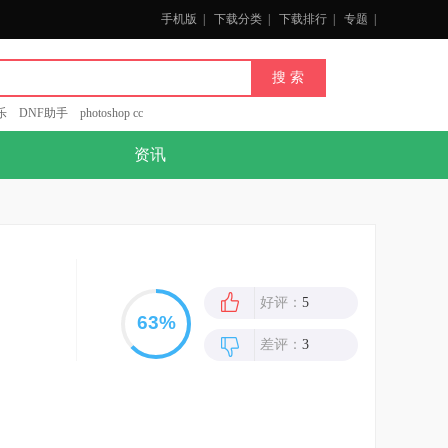
手机版
|
下载分类
|
下载排行
|
专题
|
乐
DNF助手
photoshop cc
资讯
好评：
5
差评：
3