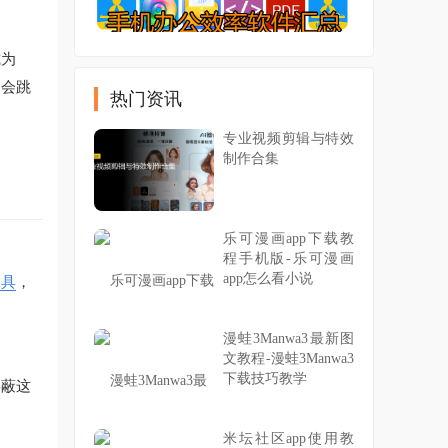
式为
不会跳
热门资讯
专业视频剪辑与特效
制作合集
乐可漫画app下载教
程手机版-乐可漫画
app怎么看小说
工具
，
漫蛙3Manwa3最新图
文教程-漫蛙3Manwa3
下载技巧教学
屏蔽这
米坛社区app使用教