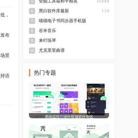
全能工具箱和平精英
5
v1.0.8.8
黑白软件库最新
6
1.1.0
极低，
喵喵电子书同步器手机版
7
本
v3.0.25.5.27.DEV
谷米音乐
8
、发布
来吖练琴
9
尤克里里曲谱
10
网场景
热门专题
支持语