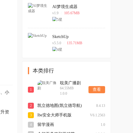
AI梦境生成器
v1.9
/
105.67MB
SketchUp
v5.5.0
/
135.71MB
本类排行
耽美广播剧
64.55MB
查看
1
集、小
1.0.0
凯立德地图(凯立德导航)
2
8.4.13
提升资
最新版本
lbe安全大师手机版
3
V6.1.2563
留学漫画
4
1.0