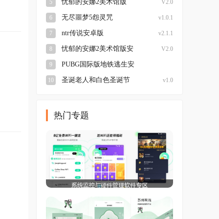
忧郁的安娜2美术馆版
5
V2.0
无尽噩梦5怨灵咒
6
v1.0.1
ntr传说安卓版
7
v2.1.1
忧郁的安娜2美术馆版安
8
V2.0
卓
PUBG国际版地铁逃生安
9
装
圣诞老人和白色圣诞节
10
v1.0
。
热门专题
。
。