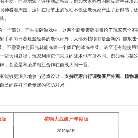
着不动，而是增添了许多动态特效，例如大家熟悉的豌豆射手在攻
眼神看着周围，这种在细节上的改动不仅让老玩家产生了新鲜感，
聊。
重的一个部分，而在实际游戏中，这两个新要素确实带给了玩家完全不
射手和向日葵这些经典的老伙计外，大部分植物都是全新的--能攻击
菜、不需要任何阳光就能冻僵一个僵尸的冰冻生菜、甚至还有能使用
一辈大相庭径，玩家利用它们采取的战术也有所不同。例如卷心菜
碑，甚至是和坚果相互合作在前线大闹一番。
家能够更深入地参与游戏设计，
支持玩家自行调整僵尸外观、植物
自己的喜好打造专属的塔防对局。
原版
植物大战僵尸年度版
2010年8月