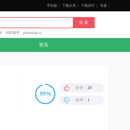
手机版
|
下载分类
|
下载排行
|
专题
|
乐
DNF助手
photoshop cc
资讯
好评：
20
差评：
1