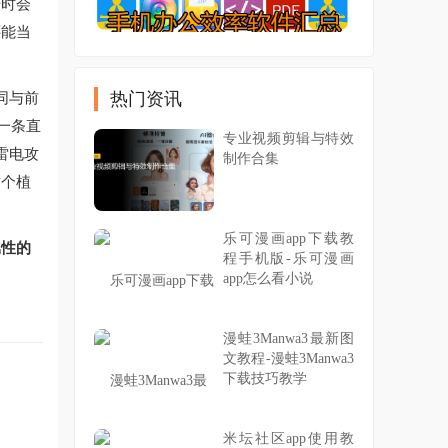
击时会
还能当
同与前
热门资讯
一条直
专业视频剪辑与特效
雷电攻
制作合集
这个植
乐可漫画app下载教
属性的
程手机版-乐可漫画
app怎么看小说
漫蛙3Manwa3最新图
文教程-漫蛙3Manwa3
下载技巧教学
米坛社区app使用教