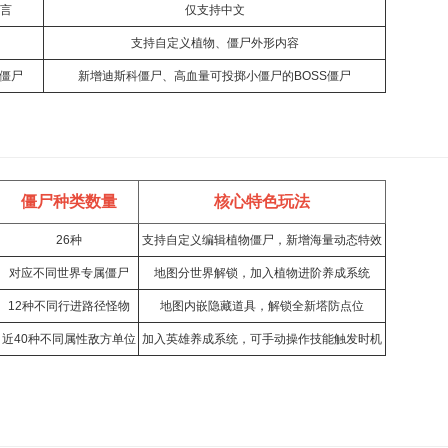
言
仅支持中文
支持自定义植物、僵尸外形内容
S僵尸
新增迪斯科僵尸、高血量可投掷小僵尸的BOSS僵尸
僵尸种类数量
核心特色玩法
26种
支持自定义编辑植物僵尸，新增海量动态特效
对应不同世界专属僵尸
地图分世界解锁，加入植物进阶养成系统
12种不同行进路径怪物
地图内嵌隐藏道具，解锁全新塔防点位
近40种不同属性敌方单位
加入英雄养成系统，可手动操作技能触发时机