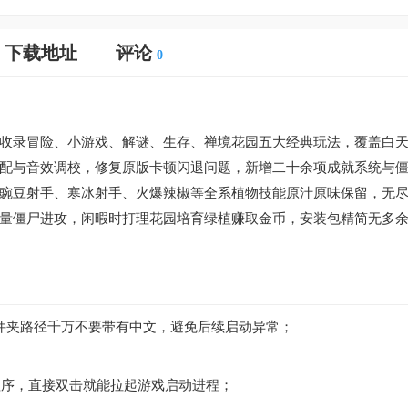
下载地址
评论
0
收录冒险、小游戏、解谜、生存、禅境花园五大经典玩法，覆盖白
配与音效调校，修复原版卡顿闪退问题，新增二十余项成就系统与
豌豆射手、寒冰射手、火爆辣椒等全系植物技能原汁原味保留，无
量僵尸进攻，闲暇时打理花园培育绿植赚取金币，安装包精简无多
件夹路径千万不要带有中文，避免后续启动异常；
.exe程序，直接双击就能拉起游戏启动进程；