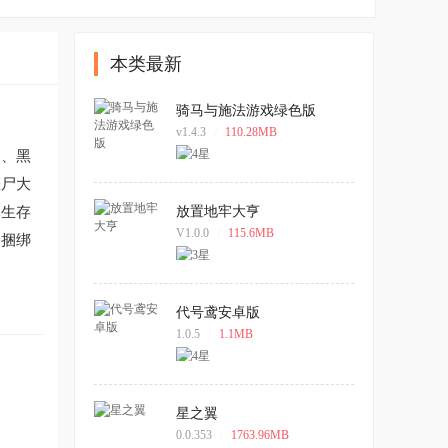
本类最新
骑马与施法游戏绿色版
v1.4.3
/
110.28MB
天、黑
僵尸大
尽生存
放置地牢大亨
V1.0.0
/
115.6MB
余捆绑
代号鸢安卓版
1.0.5
/
1.1MB
星之翼
0.0.353
/
1763.96MB