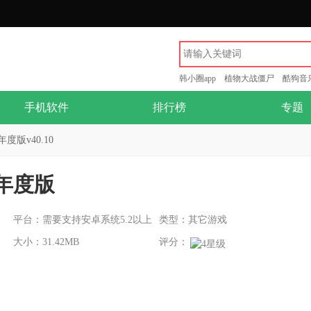
韩小圈app
植物大战僵尸
酷狗音
手机软件
排行榜
专题
版v40.10
年度版
平台：需要支持安卓系统5.2以上
类型：其它游戏
大小：31.42MB
评分：