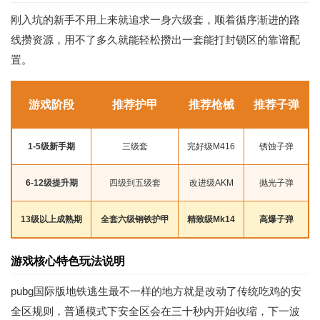
刚入坑的新手不用上来就追求一身六级套，顺着循序渐进的路
线攒资源，用不了多久就能轻松攒出一套能打封锁区的靠谱配
置。
游戏阶段
推荐护甲
推荐枪械
推荐子弹
1-5级新手期
三级套
完好级M416
锈蚀子弹
6-12级提升期
四级到五级套
改进级AKM
抛光子弹
13级以上成熟期
全套六级钢铁护甲
精致级Mk14
高爆子弹
游戏核心特色玩法说明
pubg国际版地铁逃生最不一样的地方就是改动了传统吃鸡的安
全区规则，普通模式下安全区会在三十秒内开始收缩，下一波