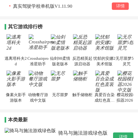
真实驾驶学校单机版V1.11.90
详情
其它游戏排行榜
逃离塔科夫2
Crosshairpro
仙剑98柔情
反恐精英起
忧郁的安娜2
无尽噩梦5怨
d
准星助手
版老版本
源启动器
美术馆版
灵咒
像素火影手
动物餐厅游
无尽噩梦
触手储物柜
真爱百合染
樱花校园模
游版本
戏中文版
成红色直装
拟器2026中
版
文版
本类最新
骑马与施法游戏绿色版
详情