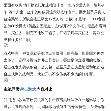
里面有物资 地下物资比地上物资丰富，也有少量人机，增加矿
车 四个人坐，坐车的时候要注意双榴弹老六。因为新手局真人
普遍憨憨，所以直接三级套+2完好枪（输出加榴弹）+300发锈
蚀加80发抛光+药品去固定点，去r城开2个文件柜，逛黑市看商
品，买任务，刷完下地铁开箱子，开箱子后再买任务，再刷空
降和任务和二刷。
游戏中另一种资源就是能够出售给黑市的商品，但是因为种类
太多了，记得分辨清楚哪些是贵的，哪些是便宜没用的垃圾。
通过在发光的板条箱、公文包，甚至只是在房屋地板和地铁站
台上找到的战利品，就能开出不少能换不少钱的好东西。
主流同类
射击游戏
内容对比
我们把几款当下热度很高的射击撤离类玩法放在一起比较，你
可以很直观的看到pubg国际版地铁逃生的专属特色，方便你选