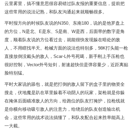
云里雾里，搞不懂意思很容易错过队友报的重要信息，提前把
这些常用的说法记熟，和队友沟通起来就顺畅很多。
平时报方向的时候队友说的N350、东南180，说的是他罗盘上
的方位，N是北、E是东、S是南、W是西，后面带的数字是角
度，顺着队友说的方位看过去，就能很快发现躲在暗处的敌
人，不用瞎找半天。枪械方面的说法也特别多，98K打头能一枪
直接放倒没戴头的敌人，Scar-L外号死噶，新手刚上手压枪也
很好控制，Vector外号短剑，射速超快但是弹容量少，近距离贴
脸特别猛。
平时大家说的舔包，就是把打倒的敌人留下的盒子里的物资全
搜走，伏地魔是趴在草里躲着不动阴人的玩家，架枪就是你躲
在掩体后面瞄准敌人的方向，给跑位的队友打掩护，拉枪线就
是你横向移动吸引敌人的注意力，给绕后的队友创造输出机
会，这些常用的战术说法搞懂了，和队友配合起来胜率能高上
一大截。