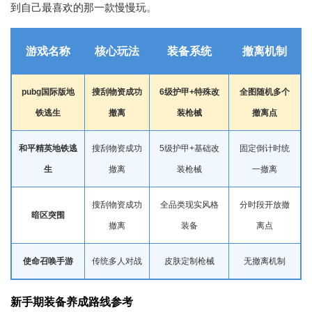
到自己最喜欢的那一款慢慢玩。
游戏名称
核心玩法
装备系统
撤离机制
pubg国际版地
搜刮物资成功
6级护甲+特殊改
全图随机多个
铁逃生
撤离
装枪械
撤离点
和平精英地铁逃
搜刮物资成功
5级护甲+基础改
固定倒计时统
生
撤离
装枪械
一撤离
搜刮物资成功
全品类现实风格
分时段开放撤
暗区突围
撤离
装备
离点
使命召唤手游
传统多人对战
皮肤定制枪械
无撤离机制
新手期装备养成路线参考