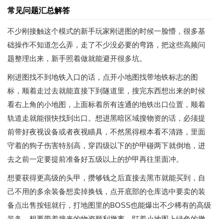
常见问题汇总解答
不少刚接触这个模式的新手玩家刚进图的时候一脸懵，很多基
础操作不知道怎么弄，走了不少没必要的弯路，把这些高频问
题整理出来，新手照着做就能避开很多坑。
刚进图找不到地铁入口的话，点开小地图找带地铁标志的图
标，顺着走过去就能直接下到隧道里，搜完东西想出来的时候
看右上角的小地图，上面标着所有连通的地铁出口位置，顺着
轨道走就能很快找到出口。想进黑暗区域搜物资的话，必须提
前带好夜视设备或者夜视瞄具，不然黑得根本看不清路，里面
守着的狗子伤害特别高，穿四级以下的护甲碰两下就倒地，进
去之前一定要提前准备好五级以上的护甲再往里面冲。
想要获得更高级的头甲，攒够钱之后直接去黑市就能买到，自
己不用的多余装备想卖掉换钱，点开底部的仓库选中要卖的装
备点出售按钮就行，打地图里的BOSS也能爆出不少稀有的高级
装备。想要带着搜来的物资顺利撤离，盯着小地图上绿色的撤