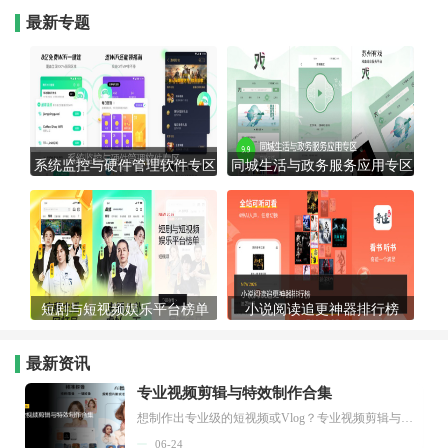
最新专题
系统监控与硬件管理软件专区
同城生活与政务服务应用专区
短剧与短视频娱乐平台榜单
小说阅读追更神器排行榜
最新资讯
专业视频剪辑与特效制作合集
想制作出专业级的短视频或Vlog？专业视频剪辑与特效制作大全专题为你提供了从剪辑、抠像到特效包装的全套解决方案。无论是添加炫酷的片头、进行精准的视频抠图，还是制...
06-24