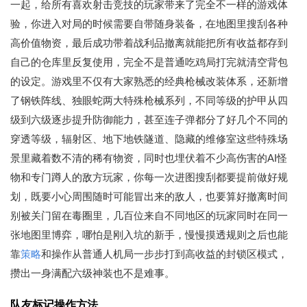
一起，给所有喜欢射击竞技的玩家带来了完全不一样的游戏体
验，你进入对局的时候需要自带随身装备，在地图里搜刮各种
高价值物资，最后成功带着战利品撤离就能把所有收益都存到
自己的仓库里反复使用，完全不是普通吃鸡局打完就清空背包
的设定。游戏里不仅有大家熟悉的经典枪械改装体系，还新增
了钢铁阵线、独眼蛇两大特殊枪械系列，不同等级的护甲从四
级到六级逐步提升防御能力，甚至连子弹都分了好几个不同的
穿透等级，辐射区、地下地铁隧道、隐藏的维修室这些特殊场
景里藏着数不清的稀有物资，同时也埋伏着不少高伤害的AI怪
物和专门蹲人的敌方玩家，你每一次进图搜刮都要提前做好规
划，既要小心周围随时可能冒出来的敌人，也要算好撤离时间
别被关门留在毒圈里，几百位来自不同地区的玩家同时在同一
张地图里博弈，哪怕是刚入坑的新手，慢慢摸透规则之后也能
靠
策略
和操作从普通人机局一步步打到高收益的封锁区模式，
攒出一身满配六级神装也不是难事。
队友标记操作方法