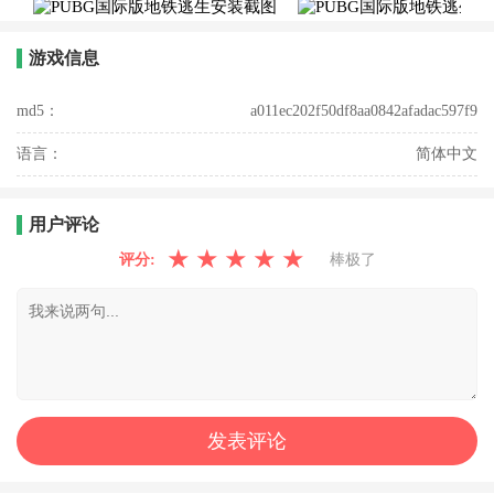
游戏信息
md5：
a011ec202f50df8aa0842afadac597f9
语言：
简体中文
用户评论
★
★
★
★
★
评分:
棒极了