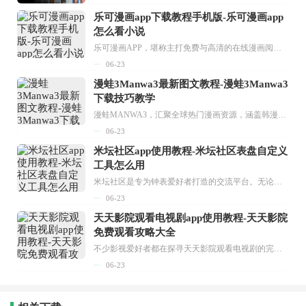
乐可漫画app下载教程手机版-乐可漫画app
怎么看小说
乐可漫画APP，堪称主打免费与高清的在线漫画阅读神器。其官方版提供海量完整版漫画资源，无论是国内漫画，还是日漫、韩漫、台漫、美漫等国外漫画，应有尽有，随时供你阅读。只需轻点一下，便能直接进入阅读界面。不仅如此，乐可漫画最新版本更新速度极快，在这里，你总能抢先看到全网一手漫画章节内容！...
06-23
漫蛙3Manwa3最新图文教程-漫蛙3Manwa3
下载技巧教学
漫蛙MANWA3，汇聚全球热门漫画资源，涵盖韩漫、欧美漫画、国漫等多种类型，题材丰富多样，全方位满足用户阅读喜好。它不仅是阅读平台，更是创作平台，为广大用户打造零门槛创作环境。...
06-23
米坛社区app使用教程-米坛社区表盘自定义
工具怎么用
米坛社区是专为钟表爱好者打造的交流平台。无论你是初涉钟表领域的普通爱好者，还是拥有多年收藏经验的资深玩家，都能在此找到属于自己的天地。 无需注册，就能轻松参与其中。通过专业的讨论论坛与丰富的交互功能，你可与世界各地的钟表爱好者畅快交流。若你钟情于钟表，米坛社区无疑是值得一试的理想之选。在这里，你能获取最新的手表资讯，交流见解，提升鉴赏品味，让每一块手表都成为收藏故事中重要的一部分。感兴趣的朋友，不要错过下载机会。...
06-23
天天影院观看电视剧app使用教程-天天影院
免费观看攻略大全
不少影视爱好者都在探寻天天影院观看电视剧的完整方法，结合最新平台使用规则，本篇新手入门攻略全面讲解观看渠道、检索流程、播放设置以及画面模式调整等实用内容。全文适配手机、电脑等主流设备，步骤简洁易懂，无论是初次使用的新手，还是想要优化观影体验的用户，都能参照内容快速上手，熟练掌握平台各项操作技巧，轻松畅享影视内容。...
06-23