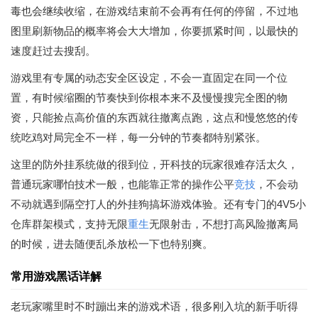
毒也会继续收缩，在游戏结束前不会再有任何的停留，不过地
图里刷新物品的概率将会大大增加，你要抓紧时间，以最快的
速度赶过去搜刮。
游戏里有专属的动态安全区设定，不会一直固定在同一个位
置，有时候缩圈的节奏快到你根本来不及慢慢搜完全图的物
资，只能捡点高价值的东西就往撤离点跑，这点和慢悠悠的传
统吃鸡对局完全不一样，每一分钟的节奏都特别紧张。
这里的防外挂系统做的很到位，开科技的玩家很难存活太久，
普通玩家哪怕技术一般，也能靠正常的操作公平
竞技
，不会动
不动就遇到隔空打人的外挂狗搞坏游戏体验。还有专门的4V5小
仓库群架模式，支持无限
重生
无限射击，不想打高风险撤离局
的时候，进去随便乱杀放松一下也特别爽。
常用游戏黑话详解
老玩家嘴里时不时蹦出来的游戏术语，很多刚入坑的新手听得