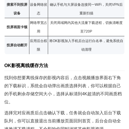
搜索不到投屏
设备网络状
确认手机与大屏设备连接同一WiFi，关闭VPN后
设备
态
重新扫描
网络带宽占
关闭局域网内其他大流量下载进程，切换清晰度
投屏画面卡顿
用
至720P
应用后台权
将OK影视加入手机后台运行白名单，避免系统自
投屏自动断开
限
动
清理
OK影视离线缓存方法
找到你想要离线保存的影视内容后，点击视频播放界面右下角
的下载标识，系统会自动弹出画质选择列表，你可以根据自己
的手机剩余存储空间大小，选择从标清到4K超清的不同画质档
位。
选择完对应画质后点击确认下载，任务就会自动加入后台下载
队列，你可以直接退出当前播放页面回到首页，后台会自动全
速推进下载进程，不会影响你同时浏览其他影视资源。