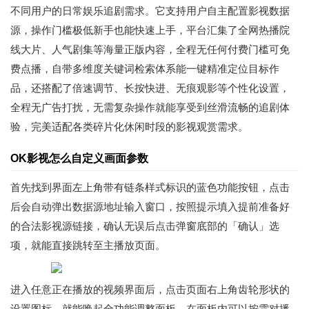
不同用户的日常娱乐追剧需求。它支持用户自主配置影视数据
源，操作门槛极低新手也能快速上手，平台汇集了全网热播院
线大片、人气剧集等海量正版内容，全程无任何付费门槛可免
费点播，自带多维度关键词检索体系能一键精准定位目标作
品，还搭配了倍速调节、长按快进、无痕观影等个性化设置，
全程无广告打扰，无需复杂操作就能享受到丝滑流畅的追剧体
验，完美适配各类碎片化休闲时段的影视观赏需求。
OK影视怎么自定义画面参数
首先找到界面左上角带有链条样式标识的蓝色功能按钮，点击
后会自动弹出数据源地址输入窗口，按照提示填入提前准备好
的合法影视源链接，确认无误后点击弹窗底部的「确认」选
项，就能直接跳转至主播放页面。
进入任意正在播放的视频界面后，点击页面右上角齿轮形状的
设置图标，就能唤起全功能调整面板，在面板内可以按需对播