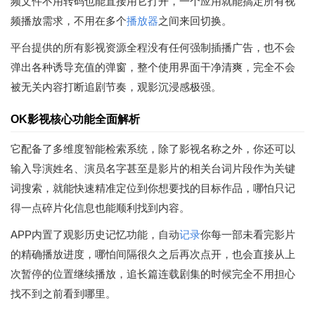
频文件不用转码也能直接用它打开，一个应用就能搞定所有视
频播放需求，不用在多个
播放器
之间来回切换。
平台提供的所有影视资源全程没有任何强制插播广告，也不会
弹出各种诱导充值的弹窗，整个使用界面干净清爽，完全不会
被无关内容打断追剧节奏，观影沉浸感极强。
OK影视核心功能全面解析
它配备了多维度智能检索系统，除了影视名称之外，你还可以
输入导演姓名、演员名字甚至是影片的相关台词片段作为关键
词搜索，就能快速精准定位到你想要找的目标作品，哪怕只记
得一点碎片化信息也能顺利找到内容。
APP内置了观影历史记忆功能，自动
记录
你每一部未看完影片
的精确播放进度，哪怕间隔很久之后再次点开，也会直接从上
次暂停的位置继续播放，追长篇连载剧集的时候完全不用担心
找不到之前看到哪里。