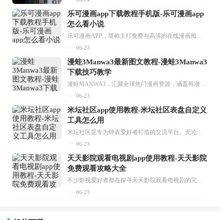
乐可漫画app下载教程手机版-乐可漫画app
怎么看小说
乐可漫画APP，堪称主打免费与高清的在线漫画阅读神器。其官方版提供海量完整版漫画资源，无论是国内漫画，还是日漫、韩漫、台漫、美漫等国外漫画，应有尽有，随时供你阅读。只需轻点一下，便能直接进入阅读界面。不仅如此，乐可漫画最新版本更新速度极快，在这里，你总能抢先看到全网一手漫画章节内容！...
06-23
漫蛙3Manwa3最新图文教程-漫蛙3Manwa3
下载技巧教学
漫蛙MANWA3，汇聚全球热门漫画资源，涵盖韩漫、欧美漫画、国漫等多种类型，题材丰富多样，全方位满足用户阅读喜好。它不仅是阅读平台，更是创作平台，为广大用户打造零门槛创作环境。...
06-23
米坛社区app使用教程-米坛社区表盘自定义
工具怎么用
米坛社区是专为钟表爱好者打造的交流平台。无论你是初涉钟表领域的普通爱好者，还是拥有多年收藏经验的资深玩家，都能在此找到属于自己的天地。 无需注册，就能轻松参与其中。通过专业的讨论论坛与丰富的交互功能，你可与世界各地的钟表爱好者畅快交流。若你钟情于钟表，米坛社区无疑是值得一试的理想之选。在这里，你能获取最新的手表资讯，交流见解，提升鉴赏品味，让每一块手表都成为收藏故事中重要的一部分。感兴趣的朋友，不要错过下载机会。...
06-23
天天影院观看电视剧app使用教程-天天影院
免费观看攻略大全
不少影视爱好者都在探寻天天影院观看电视剧的完整方法，结合最新平台使用规则，本篇新手入门攻略全面讲解观看渠道、检索流程、播放设置以及画面模式调整等实用内容。全文适配手机、电脑等主流设备，步骤简洁易懂，无论是初次使用的新手，还是想要优化观影体验的用户，都能参照内容快速上手，熟练掌握平台各项操作技巧，轻松畅享影视内容。...
06-23