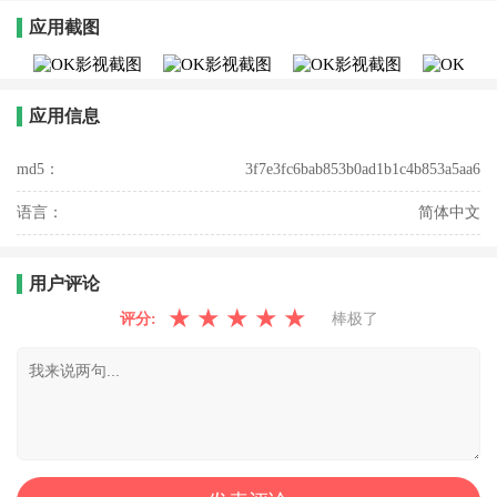
应用截图
应用信息
md5：
3f7e3fc6bab853b0ad1b1c4b853a5aa6
语言：
简体中文
用户评论
★
★
★
★
★
评分:
棒极了