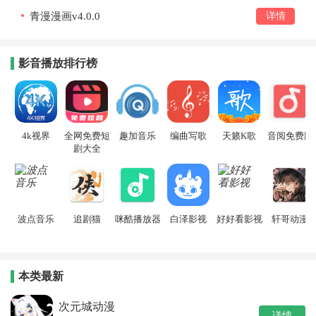
青漫漫画v4.0.0
详情
影音播放排行榜
4k视界
全网免费短
趣加音乐
编曲写歌
天籁K歌
音阅免费版
剧大全
波点音乐
追剧猫
咪酷播放器
白泽影视
好好看影视
轩哥动漫
本类最新
次元城动漫
详情