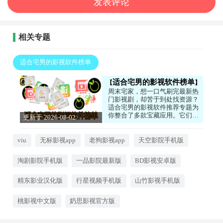
相关专题
适合宅男的影视软件榜单
适合宅男的影视软件榜单
周末宅家，想一口气刷完最新热
门影视剧，却苦于到处找资源？
适合宅男的影视软件推荐专题为
你整合了多款宝藏应用。它们资
更新于 2026-08-02
源库庞大，涵盖电影、电视剧、
14:05:51
动漫、综艺，且更新迅速。界面
清爽无广告，支持高清播放与倍
viu
无标影视app
老狗影视app
天空影院手机版
速观看，让你足不出户也能享受
影院级视听盛宴。喜欢这类的朋
淘剧影院手机版
一品影院最新版
BD影视安卓版
友，不要错过。
精东影业汉化版
行星视频手机版
山竹影视手机版
桃影视中文版
奶思影视官方版