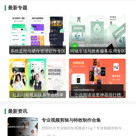
最新专题
系统监控与硬件管理软件专区
同城生活与政务服务应用专区
短剧与短视频娱乐平台榜单
小说阅读追更神器排行榜
最新资讯
专业视频剪辑与特效制作合集
想制作出专业级的短视频或Vlog？专业视频剪辑与特效制作大全专题为你提供了从剪辑、抠像到特效包装的全套解决方案。无论是添加炫酷的片头、进行精准的视频抠图，还是制...
06-24