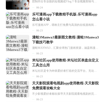
想制作出专业级的短视频或Vlog？专业视频剪辑与特效制作大全专题为你提供了从剪辑、抠像到特效包装的全套解决方案。无论是添加炫酷的片头、进行精准的视频抠图，还是制...
06-24
乐可漫画app下载教程手机版-乐可漫画app
怎么看小说
乐可漫画APP，堪称主打免费与高清的在线漫画阅读神器。其官方版提供海量完整版漫画资源，无论是国内漫画，还是日漫、韩漫、台漫、美漫等国外漫画，应有尽有，随时供你阅读。只需轻点一下，便能直接进入阅读界面。不仅如此，乐可漫画最新版本更新速度极快，在这里，你总能抢先看到全网一手漫画章节内容！...
06-23
漫蛙3Manwa3最新图文教程-漫蛙3Manwa3
下载技巧教学
漫蛙MANWA3，汇聚全球热门漫画资源，涵盖韩漫、欧美漫画、国漫等多种类型，题材丰富多样，全方位满足用户阅读喜好。它不仅是阅读平台，更是创作平台，为广大用户打造零门槛创作环境。...
06-23
米坛社区app使用教程-米坛社区表盘自定义
工具怎么用
米坛社区是专为钟表爱好者打造的交流平台。无论你是初涉钟表领域的普通爱好者，还是拥有多年收藏经验的资深玩家，都能在此找到属于自己的天地。 无需注册，就能轻松参与其中。通过专业的讨论论坛与丰富的交互功能，你可与世界各地的钟表爱好者畅快交流。若你钟情于钟表，米坛社区无疑是值得一试的理想之选。在这里，你能获取最新的手表资讯，交流见解，提升鉴赏品味，让每一块手表都成为收藏故事中重要的一部分。感兴趣的朋友，不要错过下载机会。...
06-23
天天影院观看电视剧app使用教程-天天影院
免费观看攻略大全
不少影视爱好者都在探寻天天影院观看电视剧的完整方法，结合最新平台使用规则，本篇新手入门攻略全面讲解观看渠道、检索流程、播放设置以及画面模式调整等实用内容。全文适配手机、电脑等主流设备，步骤简洁易懂，无论是初次使用的新手，还是想要优化观影体验的用户，都能参照内容快速上手，熟练掌握平台各项操作技巧，轻松畅享影视内容。...
06-23