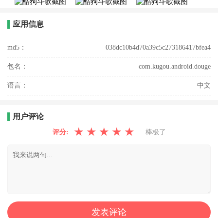
应用信息
md5：
038dc10b4d70a39c5c273186417bfea4
包名：
com.kugou.android.douge
语言：
中文
用户评论
★
★
★
★
★
评分:
棒极了