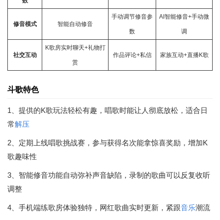
数
手动调节修音参
AI智能修音+手动微
修音模式
智能自动修音
数
调
K歌房实时
聊天
+礼物打
社交
互动
作品评论+私信
家族互动+直播K歌
赏
斗歌特色
1、提供的K歌玩法轻松有趣，唱歌时能让人彻底放松，适合日
常
解压
2、定期上线唱歌挑战赛，参与获得名次能拿惊喜奖励，增加K
歌趣味性
3、智能修音功能自动弥补声音缺陷，录制的歌曲可以反复收听
调整
4、手机端练歌房体验独特，网红歌曲实时更新，紧跟
音乐
潮流