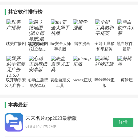
其它软件排行榜
耽美广播剧
凯立德地图
lbe安全大师
留学漫画
全能工具箱
黑白软件库
(凯立德导
手机版
和平精英
最新
航)最新版本
双开助手安
心动主题壁
表盘自定义
picacg正版
哔咔哔咔正
剪辑屋
装无广告 11.
纸安卓版
工具
版
6.0
本类最新
未来名片app2023最新版
详情
v1.8.4.10 / 175.2MB