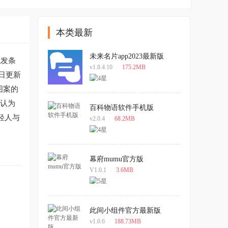
本类最新
未来名片app2023最新版
触发条
v1.8.4.10
/
175.2MB
日更新
图案的
户认为
百科物语软件手机版
轻人与
v2.0.4
/
68.2MB
幕府mumu官方版
V1.0.1
/
3.6MB
此间小组件官方最新版
。
v1.0.6
/
188.73MB