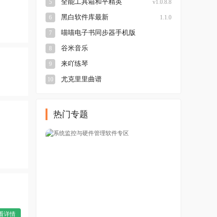
全能工具箱和平精英
5
v1.0.8.8
黑白软件库最新
6
1.1.0
喵喵电子书同步器手机版
7
本
v3.0.25.5.27.DEV
谷米音乐
8
来吖练琴
9
尤克里里曲谱
10
热门专题
看详情