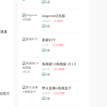
kingoroot汉化版
V4.8.0
/
6.3MB
卡通素
家庭KTV
1.1.9
/
15.91MB
电视家5.0电视版 v9.1.0
v9.1.0
/
14.24MB
野火直播tv电视盒子
加照片
v5.9.6
/
14.67MB