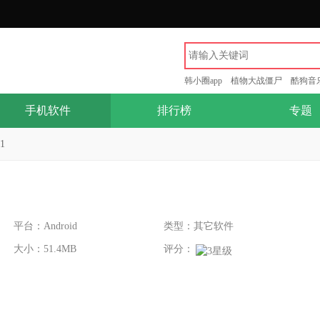
韩小圈app
植物大战僵尸
酷狗音
手机软件
排行榜
专题
1
平台：Android
类型：其它软件
大小：51.4MB
评分：