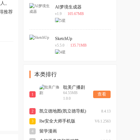
轻人。
AI梦境生成器
得推荐
v1.9
/
105.67MB
SketchUp
v5.5.0
/
135.71MB
本类排行
耽美广播剧
64.55MB
查看
1
1.0.0
凯立德地图(凯立德导航)
2
8.4.13
最新版本
lbe安全大师手机版
3
V6.1.2563
留学漫画
4
1.0