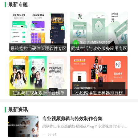
最新专题
系统监控与硬件管理软件专区
同城生活与政务服务应用专区
短剧与短视频娱乐平台榜单
小说阅读追更神器排行榜
最新资讯
专业视频剪辑与特效制作合集
想制作出专业级的短视频或Vlog？专业视频剪辑与特效制作大全专题为你提供了从剪辑、抠像到特效包装的全套解决方案。无论是添加炫酷的片头、进行精准的视频抠图，还是制...
06-24