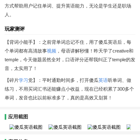
方式帮助用户记住单词、提升英语能力，无论是学生还是职场
人。
玩家测评
【背词小能手】：之前背单词总记不住，用了傻瓜英语后，每
个单词都有高清故事
视频
，母语讲解秒懂！昨天学了creative和
temple，今天做题居然全对，口语评分还帮我纠正了temple的发
音，太实用了！
【碎片
学习
党】：平时通勤时间多，打开傻瓜
英语
听单词、做
练习，不用买词汇书还能赚点小收益，现在已经积累了300多个
单词，发音也比以前标准多了，真的是高效又划算！
应用截图