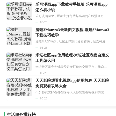
乐可漫画app下载教程手机版-乐可漫画app
怎么看小说
乐可漫画APP，堪称主打免费与高清的在线漫画阅读神器。其官方版提供海量完整版漫画资源，无论是国内漫画，还是日漫、韩漫、台漫、美漫等国外漫画，应有尽有，随时供你阅读。只需轻点一下，便能直接进入阅读界面。不仅如此，乐可漫画最新版本更新速度极快，在这里，你总能抢先看到全网一手漫画章节内容！...
06-23
漫蛙3Manwa3最新图文教程-漫蛙3Manwa3
下载技巧教学
漫蛙MANWA3，汇聚全球热门漫画资源，涵盖韩漫、欧美漫画、国漫等多种类型，题材丰富多样，全方位满足用户阅读喜好。它不仅是阅读平台，更是创作平台，为广大用户打造零门槛创作环境。...
06-23
米坛社区app使用教程-米坛社区表盘自定义
工具怎么用
米坛社区是专为钟表爱好者打造的交流平台。无论你是初涉钟表领域的普通爱好者，还是拥有多年收藏经验的资深玩家，都能在此找到属于自己的天地。 无需注册，就能轻松参与其中。通过专业的讨论论坛与丰富的交互功能，你可与世界各地的钟表爱好者畅快交流。若你钟情于钟表，米坛社区无疑是值得一试的理想之选。在这里，你能获取最新的手表资讯，交流见解，提升鉴赏品味，让每一块手表都成为收藏故事中重要的一部分。感兴趣的朋友，不要错过下载机会。...
06-23
天天影院观看电视剧app使用教程-天天影院
免费观看攻略大全
不少影视爱好者都在探寻天天影院观看电视剧的完整方法，结合最新平台使用规则，本篇新手入门攻略全面讲解观看渠道、检索流程、播放设置以及画面模式调整等实用内容。全文适配手机、电脑等主流设备，步骤简洁易懂，无论是初次使用的新手，还是想要优化观影体验的用户，都能参照内容快速上手，熟练掌握平台各项操作技巧，轻松畅享影视内容。...
06-23
生活服务排行榜