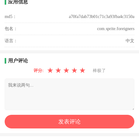
应用信息
md5：
a70fa7dab73b01c71c3a93fba4c3150a
包名：
com.sprite.foreigners
语言：
中文
用户评论
★
★
★
★
★
评分:
棒极了