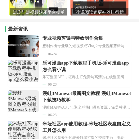
短剧与短视频娱乐平台榜单
小说阅读追更神器排行榜
最新资讯
专业视频剪辑与特效制作合集
想制作出专业级的短视频或Vlog？专业视频剪辑与特效制作大全专题为你提供了从剪辑、抠像到特效包装的全套解决方案。无论是添加炫酷的片头、进行精准的视频抠图，还是制...
06-24
乐可漫画app下载教程手机版-乐可漫画app
怎么看小说
乐可漫画APP，堪称主打免费与高清的在线漫画阅读神器。其官方版提供海量完整版漫画资源，无论是国内漫画，还是日漫、韩漫、台漫、美漫等国外漫画，应有尽有，随时供你阅读。只需轻点一下，便能直接进入阅读界面。不仅如此，乐可漫画最新版本更新速度极快，在这里，你总能抢先看到全网一手漫画章节内容！...
06-23
漫蛙3Manwa3最新图文教程-漫蛙3Manwa3
下载技巧教学
漫蛙MANWA3，汇聚全球热门漫画资源，涵盖韩漫、欧美漫画、国漫等多种类型，题材丰富多样，全方位满足用户阅读喜好。它不仅是阅读平台，更是创作平台，为广大用户打造零门槛创作环境。...
06-23
米坛社区app使用教程-米坛社区表盘自定义
工具怎么用
米坛社区是专为钟表爱好者打造的交流平台。无论你是初涉钟表领域的普通爱好者，还是拥有多年收藏经验的资深玩家，都能在此找到属于自己的天地。 无需注册，就能轻松参与其中。通过专业的讨论论坛与丰富的交互功能，你可与世界各地的钟表爱好者畅快交流。若你钟情于钟表，米坛社区无疑是值得一试的理想之选。在这里，你能获取最新的手表资讯，交流见解，提升鉴赏品味，让每一块手表都成为收藏故事中重要的一部分。感兴趣的朋友，不要错过下载机会。...