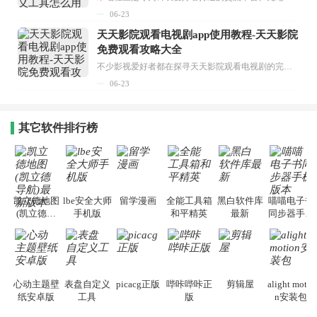
06-23
天天影院观看电视剧app使用教程-天天影院
免费观看攻略大全
不少影视爱好者都在探寻天天影院观看电视剧的完整方法，结合最新平台使用规则，本篇新手入门攻略全面讲解观看渠道、检索流程、播放设置以及画面模式调整等实用内容。全文适配手机、电脑等主流设备，步骤简洁易懂，无论是初次使用的新手，还是想要优化观影体验的用户，都能参照内容快速上手，熟练掌握平台各项操作技巧，轻松畅享影视内容。...
06-23
其它软件排行榜
凯立德地图
lbe安全大师
留学漫画
全能工具箱
黑白软件库
喵喵电子书
(凯立德导
手机版
和平精英
最新
同步器手机
航)最新版本
版本
心动主题壁
表盘自定义
picacg正版
哔咔哔咔正
剪辑屋
alight motio
纸安卓版
工具
版
n安装包