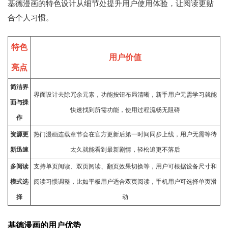
基德漫画的特色设计从细节处提升用户使用体验，让阅读更贴
合个人习惯。
特色
用户价值
亮点
简洁界
界面设计去除冗余元素，功能按钮布局清晰，新手用户无需
学习
就能
面与操
快速找到所需功能，使用过程流畅无阻碍
作
资源更
热门漫画连载章节会在官方更新后第一时间同步上线，用户无需等待
新迅速
太久就能看到最新剧情，轻松追更不落后
多阅读
支持单页阅读、双页阅读、翻页效果切换等，用户可根据设备尺寸和
模式选
阅读习惯调整，比如平板用户适合双页阅读，手机用户可选择单页滑
择
动
基德漫画的用户优势