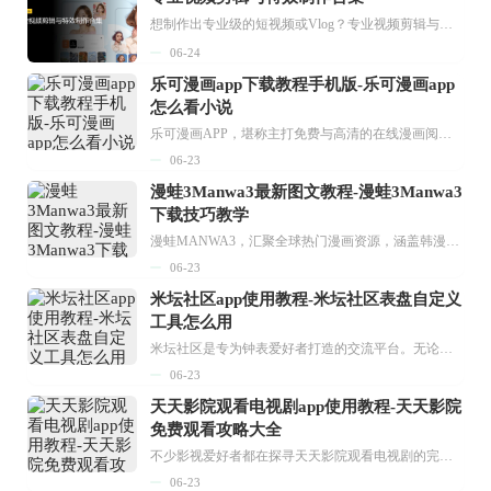
想制作出专业级的短视频或Vlog？专业视频剪辑与特效制作大全专题为你提供了从剪辑、抠像到特效包装的全套解决方案。无论是添加炫酷的片头、进行精准的视频抠图，还是制...
06-24
乐可漫画app下载教程手机版-乐可漫画app
怎么看小说
乐可漫画APP，堪称主打免费与高清的在线漫画阅读神器。其官方版提供海量完整版漫画资源，无论是国内漫画，还是日漫、韩漫、台漫、美漫等国外漫画，应有尽有，随时供你阅读。只需轻点一下，便能直接进入阅读界面。不仅如此，乐可漫画最新版本更新速度极快，在这里，你总能抢先看到全网一手漫画章节内容！...
06-23
漫蛙3Manwa3最新图文教程-漫蛙3Manwa3
下载技巧教学
漫蛙MANWA3，汇聚全球热门漫画资源，涵盖韩漫、欧美漫画、国漫等多种类型，题材丰富多样，全方位满足用户阅读喜好。它不仅是阅读平台，更是创作平台，为广大用户打造零门槛创作环境。...
06-23
米坛社区app使用教程-米坛社区表盘自定义
工具怎么用
米坛社区是专为钟表爱好者打造的交流平台。无论你是初涉钟表领域的普通爱好者，还是拥有多年收藏经验的资深玩家，都能在此找到属于自己的天地。 无需注册，就能轻松参与其中。通过专业的讨论论坛与丰富的交互功能，你可与世界各地的钟表爱好者畅快交流。若你钟情于钟表，米坛社区无疑是值得一试的理想之选。在这里，你能获取最新的手表资讯，交流见解，提升鉴赏品味，让每一块手表都成为收藏故事中重要的一部分。感兴趣的朋友，不要错过下载机会。...
06-23
天天影院观看电视剧app使用教程-天天影院
免费观看攻略大全
不少影视爱好者都在探寻天天影院观看电视剧的完整方法，结合最新平台使用规则，本篇新手入门攻略全面讲解观看渠道、检索流程、播放设置以及画面模式调整等实用内容。全文适配手机、电脑等主流设备，步骤简洁易懂，无论是初次使用的新手，还是想要优化观影体验的用户，都能参照内容快速上手，熟练掌握平台各项操作技巧，轻松畅享影视内容。...
06-23