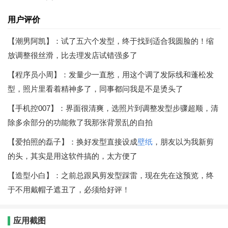
用户评价
【潮男阿凯】：试了五六个发型，终于找到适合我圆脸的！缩
放调整很丝滑，比去理发店试错强多了
【程序员小周】：发量少一直愁，用这个调了发际线和蓬松发
型，照片里看着精神多了，同事都问我是不是烫头了
【手机控007】：界面很清爽，选照片到调整发型步骤超顺，清
除多余部分的功能救了我那张背景乱的自拍
【爱拍照的磊子】：换好发型直接设成
壁纸
，朋友以为我新剪
的头，其实是用这软件搞的，太方便了
【造型小白】：之前总跟风剪发型踩雷，现在先在这预览，终
于不用戴帽子遮丑了，必须给好评！
应用截图