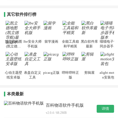
其它软件排行榜
凯立德地图
lbe安全大师
留学漫画
全能工具箱
黑白软件库
喵喵电子书
(凯立德导
手机版
和平精英
最新
同步器手机
航)最新版本
版本
心动主题壁
表盘自定义
picacg正版
哔咔哔咔正
剪辑屋
alight motio
纸安卓版
工具
版
n安装包
本类最新
百科物语软件手机版
详情
v2.0.4 / 68.2MB