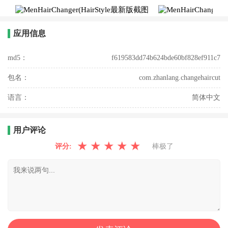
应用信息
md5：
f619583dd74b624bde60bf828ef911c7
包名：
com.zhanlang.changehaircut
语言：
简体中文
用户评论
★
★
★
★
★
评分:
棒极了