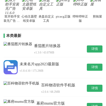
双开助手安
心动主题壁
表盘自定义
picacg正版
哔咔哔咔正
剪辑屋
装无广告 11.
纸安卓版
工具
版
6.0
本类最新
番茄图片转换器
详情
v1.3.0 / 43.07MB
未来名片app2023最新版
详情
v1.8.4.10 / 175.2MB
百科物语软件手机版
详情
v2.0.4 / 68.2MB
幕府mumu官方版