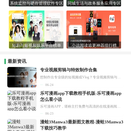
系统监控与硬件管理软件专区
同城生活与政务服务应用专区
短剧与短视频娱乐平台榜单
小说阅读追更神器排行榜
最新资讯
专业视频剪辑与特效制作合集
想制作出专业级的短视频或Vlog？专业视频剪辑与特效制作大全专题为你提供了从剪辑、抠像到特效包装的全套解决方案。无论是添加炫酷的片头、进行精准的视频抠图，还是制...
06-24
乐可漫画app下载教程手机版-乐可漫画app
怎么看小说
乐可漫画APP，堪称主打免费与高清的在线漫画阅读神器。其官方版提供海量完整版漫画资源，无论是国内漫画，还是日漫、韩漫、台漫、美漫等国外漫画，应有尽有，随时供你阅读。只需轻点一下，便能直接进入阅读界面。不仅如此，乐可漫画最新版本更新速度极快，在这里，你总能抢先看到全网一手漫画章节内容！...
06-23
漫蛙3Manwa3最新图文教程-漫蛙3Manwa3
下载技巧教学