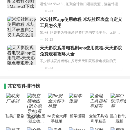
漫蛙MANWA3，汇聚全球热门漫画资源，涵盖韩漫、欧美漫画、国漫等多种类型，题材丰富多样，全方位满足用户阅读喜好。它不仅是阅读平台，更是创作平台，为广大用户打造零门槛创作环境。...
06-23
米坛社区app使用教程-米坛社区表盘自定义
工具怎么用
米坛社区是专为钟表爱好者打造的交流平台。无论你是初涉钟表领域的普通爱好者，还是拥有多年收藏经验的资深玩家，都能在此找到属于自己的天地。 无需注册，就能轻松参与其中。通过专业的讨论论坛与丰富的交互功能，你可与世界各地的钟表爱好者畅快交流。若你钟情于钟表，米坛社区无疑是值得一试的理想之选。在这里，你能获取最新的手表资讯，交流见解，提升鉴赏品味，让每一块手表都成为收藏故事中重要的一部分。感兴趣的朋友，不要错过下载机会。...
06-23
天天影院观看电视剧app使用教程-天天影院
免费观看攻略大全
不少影视爱好者都在探寻天天影院观看电视剧的完整方法，结合最新平台使用规则，本篇新手入门攻略全面讲解观看渠道、检索流程、播放设置以及画面模式调整等实用内容。全文适配手机、电脑等主流设备，步骤简洁易懂，无论是初次使用的新手，还是想要优化观影体验的用户，都能参照内容快速上手，熟练掌握平台各项操作技巧，轻松畅享影视内容。...
06-23
其它软件排行榜
耽美广播剧
凯立德地图
lbe安全大师
留学漫画
全能工具箱
黑白软件库
(凯立德导
手机版
和平精英
最新
航)最新版本