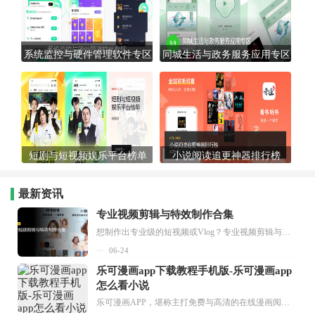
系统监控与硬件管理软件专区
同城生活与政务服务应用专区
短剧与短视频娱乐平台榜单
小说阅读追更神器排行榜
最新资讯
专业视频剪辑与特效制作合集
想制作出专业级的短视频或Vlog？专业视频剪辑与特效制作大全专题为你提供了从剪辑、抠像到特效包装的全套解决方案。无论是添加炫酷的片头、进行精准的视频抠图，还是制...
06-24
乐可漫画app下载教程手机版-乐可漫画app
怎么看小说
乐可漫画APP，堪称主打免费与高清的在线漫画阅读神器。其官方版提供海量完整版漫画资源，无论是国内漫画，还是日漫、韩漫、台漫、美漫等国外漫画，应有尽有，随时供你阅读。只需轻点一下，便能直接进入阅读界面。不仅如此，乐可漫画最新版本更新速度极快，在这里，你总能抢先看到全网一手漫画章节内容！...