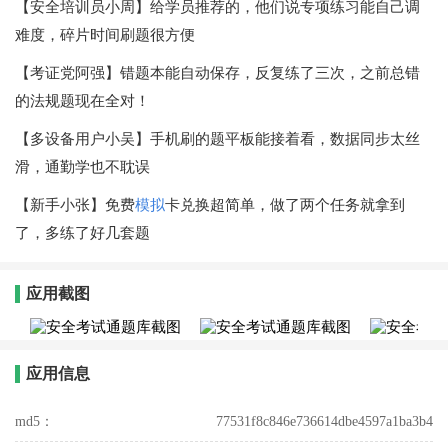
【安全培训员小周】给学员推荐的，他们说专项练习能自己调
难度，碎片时间刷题很方便
【考证党阿强】错题本能自动保存，反复练了三次，之前总错
的法规题现在全对！
【多设备用户小吴】手机刷的题平板能接着看，数据同步太丝
滑，通勤学也不耽误
【新手小张】免费
模拟
卡兑换超简单，做了两个任务就拿到
了，多练了好几套题
应用截图
应用信息
md5：
77531f8c846e736614dbe4597a1ba3b4