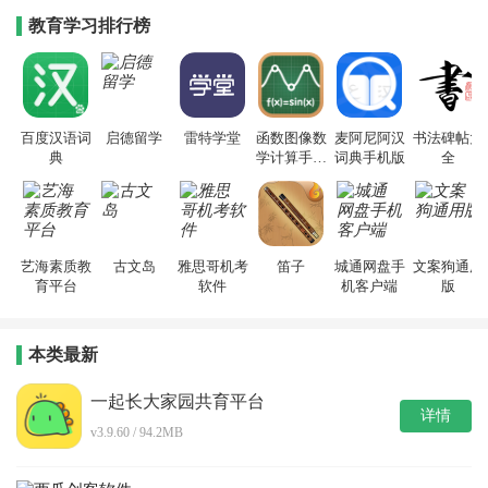
教育学习排行榜
百度汉语词
启德留学
雷特学堂
函数图像数
麦阿尼阿汉
书法碑帖大
典
学计算手机
词典手机版
全
版
艺海素质教
古文岛
雅思哥机考
笛子
城通网盘手
文案狗通用
育平台
软件
机客户端
版
本类最新
一起长大家园共育平台
详情
v3.9.60 / 94.2MB