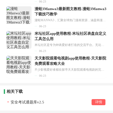
06-23
漫蛙3Manwa3最新图文教程-漫蛙3Manwa3
下载技巧教学
漫蛙MANWA3，汇聚全球热门漫画资源，涵盖韩漫、欧美漫画、国漫等多种类型，题材丰富多样，全方位满足用户阅读喜好。它不仅是阅读平台，更是创作平台，为广大用户打造零门槛创作环境。...
06-23
米坛社区app使用教程-米坛社区表盘自定义
工具怎么用
米坛社区是专为钟表爱好者打造的交流平台。无论你是初涉钟表领域的普通爱好者，还是拥有多年收藏经验的资深玩家，都能在此找到属于自己的天地。 无需注册，就能轻松参与其中。通过专业的讨论论坛与丰富的交互功能，你可与世界各地的钟表爱好者畅快交流。若你钟情于钟表，米坛社区无疑是值得一试的理想之选。在这里，你能获取最新的手表资讯，交流见解，提升鉴赏品味，让每一块手表都成为收藏故事中重要的一部分。感兴趣的朋友，不要错过下载机会。...
06-23
天天影院观看电视剧app使用教程-天天影院
免费观看攻略大全
不少影视爱好者都在探寻天天影院观看电视剧的完整方法，结合最新平台使用规则，本篇新手入门攻略全面讲解观看渠道、检索流程、播放设置以及画面模式调整等实用内容。全文适配手机、电脑等主流设备，步骤简洁易懂，无论是初次使用的新手，还是想要优化观影体验的用户，都能参照内容快速上手，熟练掌握平台各项操作技巧，轻松畅享影视内容。...
06-23
相关下载
安全考试通题库v2.5
详情