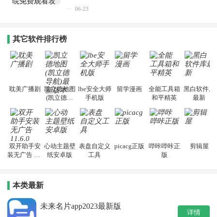
06-23
其它软件排行榜
耽美广播剧
凯立德地图
lbe安全大师
留学漫画
全能工具箱
黑白软件库
(凯立德导
手机版
和平精英
最新
航)最新版本
双开助手安
心动主题壁
表盘自定义
picacg正版
哔咔哔咔正
剪辑屋
装无广告 11.
纸安卓版
工具
版
6.0
本类最新
未来名片app2023最新版
详情