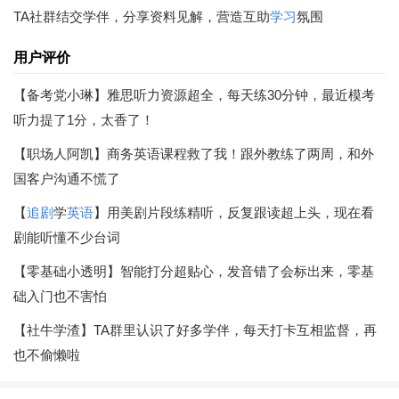
TA社群结交学伴，分享资料见解，营造互助
学习
氛围
用户评价
【备考党小琳】雅思听力资源超全，每天练30分钟，最近模考
听力提了1分，太香了！
【职场人阿凯】商务英语课程救了我！跟外教练了两周，和外
国客户沟通不慌了
【
追剧
学
英语
】用美剧片段练精听，反复跟读超上头，现在看
剧能听懂不少台词
【零基础小透明】智能打分超贴心，发音错了会标出来，零基
础入门也不害怕
【社牛学渣】TA群里认识了好多学伴，每天打卡互相监督，再
也不偷懒啦