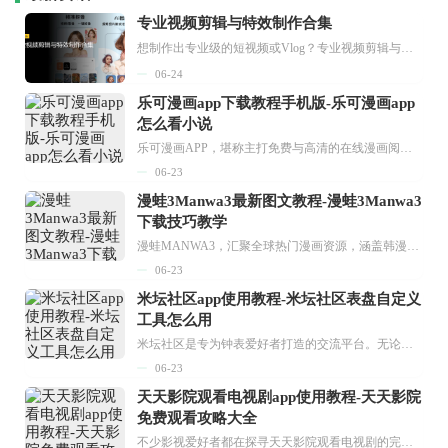
专业视频剪辑与特效制作合集
想制作出专业级的短视频或Vlog？专业视频剪辑与特效制作大全专题为你提供了从剪辑、抠像到特效包装的全套解决方案。无论是添加炫酷的片头、进行精准的视频抠图，还是制...
06-24
乐可漫画app下载教程手机版-乐可漫画app
怎么看小说
乐可漫画APP，堪称主打免费与高清的在线漫画阅读神器。其官方版提供海量完整版漫画资源，无论是国内漫画，还是日漫、韩漫、台漫、美漫等国外漫画，应有尽有，随时供你阅读。只需轻点一下，便能直接进入阅读界面。不仅如此，乐可漫画最新版本更新速度极快，在这里，你总能抢先看到全网一手漫画章节内容！...
06-23
漫蛙3Manwa3最新图文教程-漫蛙3Manwa3
下载技巧教学
漫蛙MANWA3，汇聚全球热门漫画资源，涵盖韩漫、欧美漫画、国漫等多种类型，题材丰富多样，全方位满足用户阅读喜好。它不仅是阅读平台，更是创作平台，为广大用户打造零门槛创作环境。...
06-23
米坛社区app使用教程-米坛社区表盘自定义
工具怎么用
米坛社区是专为钟表爱好者打造的交流平台。无论你是初涉钟表领域的普通爱好者，还是拥有多年收藏经验的资深玩家，都能在此找到属于自己的天地。 无需注册，就能轻松参与其中。通过专业的讨论论坛与丰富的交互功能，你可与世界各地的钟表爱好者畅快交流。若你钟情于钟表，米坛社区无疑是值得一试的理想之选。在这里，你能获取最新的手表资讯，交流见解，提升鉴赏品味，让每一块手表都成为收藏故事中重要的一部分。感兴趣的朋友，不要错过下载机会。...
06-23
天天影院观看电视剧app使用教程-天天影院
免费观看攻略大全
不少影视爱好者都在探寻天天影院观看电视剧的完整方法，结合最新平台使用规则，本篇新手入门攻略全面讲解观看渠道、检索流程、播放设置以及画面模式调整等实用内容。全文适配手机、电脑等主流设备，步骤简洁易懂，无论是初次使用的新手，还是想要优化观影体验的用户，都能参照内容快速上手，熟练掌握平台各项操作技巧，轻松畅享影视内容。...