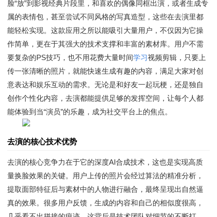
脸“放”到影视经典片段里，和喜欢的偶像同框出演，或者生成专
属的表情包，甚至尝试不同风格的写真造型，这些在去演里都
能轻松实现。这款应用之所以能吸引大量用户，不仅因为它操
作简单，更在于其强大的技术支撑和丰富的素材库。用户不需
要复杂的PS技巧，也不用花费大量时间
学习
视频剪辑，只要上
传一张清晰的照片，就能快速生成有趣的内容，满足大家对创
意表达和娱乐互动的需求。无论是和好友一起玩梗，还是独自
创作个性化内容，去演都能提供足够的发挥空间，让每个人都
能体验到当“演员”的乐趣，成为社交平台上的焦点。
去演的核心技术优势
去演的核心竞争力在于它的深度AI合成技术，这也是实现高质
量换脸效果的关键。用户上传的照片会经过算法的精准分析，
提取面部特征后与素材中的人物进行融合，最终呈现出自然逼
真的效果。很多用户反馈，生成的内容和自己的相似度很高，
几乎看不出拼接的痕迹，这背后是技术团队对细节的不断打