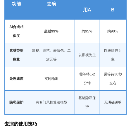
功能
去演
用A
B
AI合成相
超过99%
约95%
约90%
似度
素材类型
影视、综艺、表情包、二
以表情包为
以影视为主
数量
次元等
主
需等待1-2
需等待30秒
处理速度
实时输出
分钟
左右
基础隐私保
隐私保护
有专门风控算法模型
无明确说明
护
去演的使用技巧