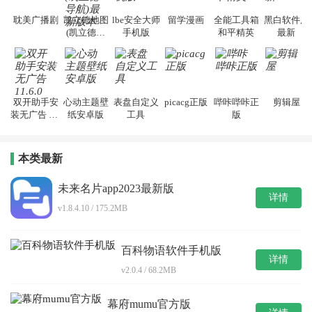
耽美广播剧
凯立德地图
lbe安全大师
留学漫画
全能工具箱
黑白软件库
(凯立德导
手机版
和平精英
最新
航)最新版本
双开助手安
心动主题壁
表盘自定义
picacg正版
哔咔哔咔正
剪辑屋
装无广告 11.
纸安卓版
工具
版
6.0
本类最新
未来名片app2023最新版
详情
v1.8.4.10 / 175.2MB
百科物语软件手机版
详情
v2.0.4 / 68.2MB
幕府mumu官方版