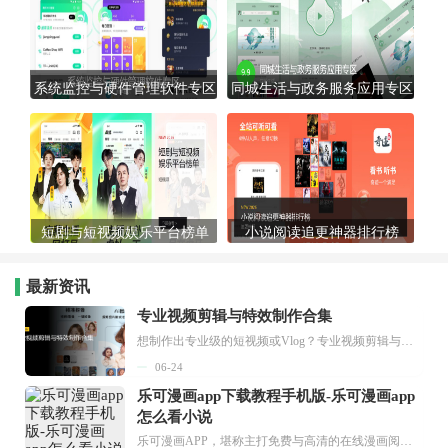
系统监控与硬件管理软件专区
同城生活与政务服务应用专区
短剧与短视频娱乐平台榜单
小说阅读追更神器排行榜
最新资讯
专业视频剪辑与特效制作合集
想制作出专业级的短视频或Vlog？专业视频剪辑与特效制作大全专题为你提供了从剪辑、抠像到特效包装的全套解决方案。无论是添加炫酷的片头、进行精准的视频抠图，还是制...
06-24
乐可漫画app下载教程手机版-乐可漫画app
怎么看小说
乐可漫画APP，堪称主打免费与高清的在线漫画阅读神器。其官方版提供海量完整版漫画资源，无论是国内漫画，还是日漫、韩漫、台漫、美漫等国外漫画，应有尽有，随时供你阅读。只需轻点一下，便能直接进入阅读界面。不仅如此，乐可漫画最新版本更新速度极快，在这里，你总能抢先看到全网一手漫画章节内容！...