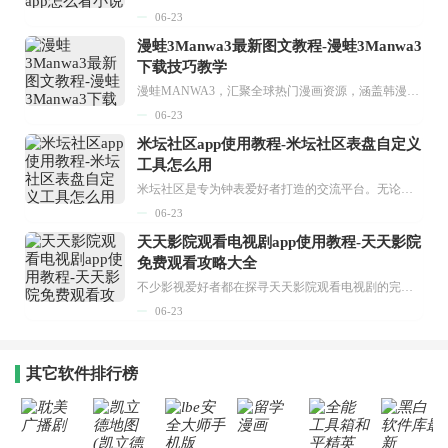
06-23
漫蛙3Manwa3最新图文教程-漫蛙3Manwa3
下载技巧教学
漫蛙MANWA3，汇聚全球热门漫画资源，涵盖韩漫、欧美漫画、国漫等多种类型，题材丰富多样，全方位满足用户阅读喜好。它不仅是阅读平台，更是创作平台，为广大用户打造零门槛创作环境。...
06-23
米坛社区app使用教程-米坛社区表盘自定义
工具怎么用
米坛社区是专为钟表爱好者打造的交流平台。无论你是初涉钟表领域的普通爱好者，还是拥有多年收藏经验的资深玩家，都能在此找到属于自己的天地。 无需注册，就能轻松参与其中。通过专业的讨论论坛与丰富的交互功能，你可与世界各地的钟表爱好者畅快交流。若你钟情于钟表，米坛社区无疑是值得一试的理想之选。在这里，你能获取最新的手表资讯，交流见解，提升鉴赏品味，让每一块手表都成为收藏故事中重要的一部分。感兴趣的朋友，不要错过下载机会。...
06-23
天天影院观看电视剧app使用教程-天天影院
免费观看攻略大全
不少影视爱好者都在探寻天天影院观看电视剧的完整方法，结合最新平台使用规则，本篇新手入门攻略全面讲解观看渠道、检索流程、播放设置以及画面模式调整等实用内容。全文适配手机、电脑等主流设备，步骤简洁易懂，无论是初次使用的新手，还是想要优化观影体验的用户，都能参照内容快速上手，熟练掌握平台各项操作技巧，轻松畅享影视内容。...
06-23
其它软件排行榜