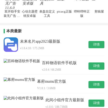
双开助手安
心动主题壁
表盘自定义
picacg正版
哔咔哔咔正
剪辑屋
装无广告 11.
纸安卓版
工具
版
6.0
本类最新
未来名片app2023最新版
详情
v1.8.4.10 / 175.2MB
百科物语软件手机版
详情
v2.0.4 / 68.2MB
幕府mumu官方版
详情
V1.0.1 / 3.6MB
此间小组件官方最新版
详情
v1.0.6 / 188.73MB