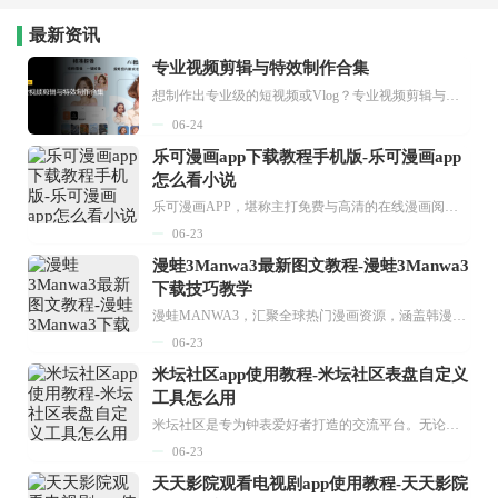
最新资讯
专业视频剪辑与特效制作合集
想制作出专业级的短视频或Vlog？专业视频剪辑与特效制作大全专题为你提供了从剪辑、抠像到特效包装的全套解决方案。无论是添加炫酷的片头、进行精准的视频抠图，还是制...
06-24
乐可漫画app下载教程手机版-乐可漫画app
怎么看小说
乐可漫画APP，堪称主打免费与高清的在线漫画阅读神器。其官方版提供海量完整版漫画资源，无论是国内漫画，还是日漫、韩漫、台漫、美漫等国外漫画，应有尽有，随时供你阅读。只需轻点一下，便能直接进入阅读界面。不仅如此，乐可漫画最新版本更新速度极快，在这里，你总能抢先看到全网一手漫画章节内容！...
06-23
漫蛙3Manwa3最新图文教程-漫蛙3Manwa3
下载技巧教学
漫蛙MANWA3，汇聚全球热门漫画资源，涵盖韩漫、欧美漫画、国漫等多种类型，题材丰富多样，全方位满足用户阅读喜好。它不仅是阅读平台，更是创作平台，为广大用户打造零门槛创作环境。...
06-23
米坛社区app使用教程-米坛社区表盘自定义
工具怎么用
米坛社区是专为钟表爱好者打造的交流平台。无论你是初涉钟表领域的普通爱好者，还是拥有多年收藏经验的资深玩家，都能在此找到属于自己的天地。 无需注册，就能轻松参与其中。通过专业的讨论论坛与丰富的交互功能，你可与世界各地的钟表爱好者畅快交流。若你钟情于钟表，米坛社区无疑是值得一试的理想之选。在这里，你能获取最新的手表资讯，交流见解，提升鉴赏品味，让每一块手表都成为收藏故事中重要的一部分。感兴趣的朋友，不要错过下载机会。...
06-23
天天影院观看电视剧app使用教程-天天影院