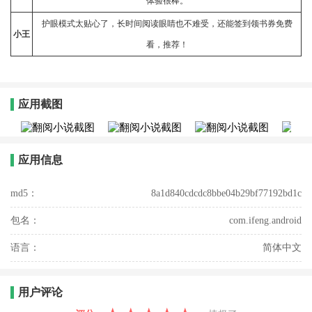
体验很棒。
护眼模式太贴心了，长时间
阅读
眼睛也不难受，还能签到领书券免费
小王
看，推荐！
应用截图
应用信息
md5：
8a1d840cdcdc8bbe04b29bf77192bd1c
包名：
com.ifeng.android
语言：
简体中文
用户评论