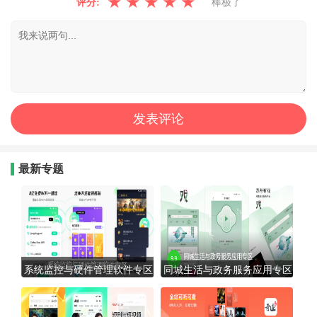
★
★
★
★
★
评分:
棒极了
最新专题
系统监控与硬件管理软件专区
同城生活与政务服务应用专区