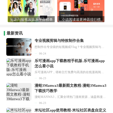
短剧与短视频娱乐平台榜单
小说阅读追更神器排行榜
最新资讯
专业视频剪辑与特效制作合集
想制作出专业级的短视频或Vlog？专业视频剪辑与特效制作大全专题为你提供了从剪辑、抠像到特效包装的全套解决方案。无论是添加炫酷的片头、进行精准的视频抠图，还是制...
06-24
乐可漫画app下载教程手机版-乐可漫画app
怎么看小说
乐可漫画APP，堪称主打免费与高清的在线漫画阅读神器。其官方版提供海量完整版漫画资源，无论是国内漫画，还是日漫、韩漫、台漫、美漫等国外漫画，应有尽有，随时供你阅读。只需轻点一下，便能直接进入阅读界面。不仅如此，乐可漫画最新版本更新速度极快，在这里，你总能抢先看到全网一手漫画章节内容！...
06-23
漫蛙3Manwa3最新图文教程-漫蛙3Manwa3
下载技巧教学
漫蛙MANWA3，汇聚全球热门漫画资源，涵盖韩漫、欧美漫画、国漫等多种类型，题材丰富多样，全方位满足用户阅读喜好。它不仅是阅读平台，更是创作平台，为广大用户打造零门槛创作环境。...
06-23
米坛社区app使用教程-米坛社区表盘自定义