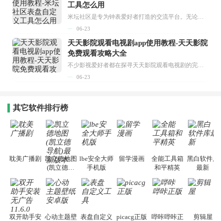
工具怎么用
米坛社区是专为钟表爱好者打造的交流平台。无论你是初涉钟表领域的普通爱好者，还是拥有多年收藏经验的资深玩家，都能在此找到属于自己的天地。 无需注册，就能轻松参与其中。通过专业的讨论论坛与丰富的交互功能，你可与世界各地的钟表爱好者畅快交流。若你钟情于钟表，米坛社区无疑是值得一试的理想之选。在这里，你能获取最新的手表资讯，交流见解，提升鉴赏品味，让每一块手表都成为收藏故事中重要的一部分。感兴趣的朋友，不要错过下载机会。...
06-23
天天影院观看电视剧app使用教程-天天影院
免费观看攻略大全
不少影视爱好者都在探寻天天影院观看电视剧的完整方法，结合最新平台使用规则，本篇新手入门攻略全面讲解观看渠道、检索流程、播放设置以及画面模式调整等实用内容。全文适配手机、电脑等主流设备，步骤简洁易懂，无论是初次使用的新手，还是想要优化观影体验的用户，都能参照内容快速上手，熟练掌握平台各项操作技巧，轻松畅享影视内容。...
06-23
其它软件排行榜
耽美广播剧
凯立德地图
lbe安全大师
留学漫画
全能工具箱
黑白软件库
(凯立德导
手机版
和平精英
最新
航)最新版本
双开助手安
心动主题壁
表盘自定义
picacg正版
哔咔哔咔正
剪辑屋