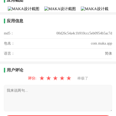
应用截图
应用信息
md5：
00d26c54a4c1b910ccc5eb0954b5ac7d
包名：
com.maka.app
语言：
简体
用户评论
★
★
★
★
★
评分:
棒极了