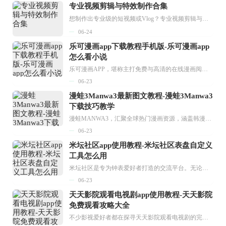
专业视频剪辑与特效制作合集
想制作出专业级的短视频或Vlog？专业视频剪辑与特效制作大全专题为你提供了从剪辑、抠像到特效包装的全套解决方案。无论是添加炫酷的片头、进行精准的视频抠图，还是制...
06-24
乐可漫画app下载教程手机版-乐可漫画app
怎么看小说
乐可漫画APP，堪称主打免费与高清的在线漫画阅读神器。其官方版提供海量完整版漫画资源，无论是国内漫画，还是日漫、韩漫、台漫、美漫等国外漫画，应有尽有，随时供你阅读。只需轻点一下，便能直接进入阅读界面。不仅如此，乐可漫画最新版本更新速度极快，在这里，你总能抢先看到全网一手漫画章节内容！...
06-23
漫蛙3Manwa3最新图文教程-漫蛙3Manwa3
下载技巧教学
漫蛙MANWA3，汇聚全球热门漫画资源，涵盖韩漫、欧美漫画、国漫等多种类型，题材丰富多样，全方位满足用户阅读喜好。它不仅是阅读平台，更是创作平台，为广大用户打造零门槛创作环境。...
06-23
米坛社区app使用教程-米坛社区表盘自定义
工具怎么用
米坛社区是专为钟表爱好者打造的交流平台。无论你是初涉钟表领域的普通爱好者，还是拥有多年收藏经验的资深玩家，都能在此找到属于自己的天地。 无需注册，就能轻松参与其中。通过专业的讨论论坛与丰富的交互功能，你可与世界各地的钟表爱好者畅快交流。若你钟情于钟表，米坛社区无疑是值得一试的理想之选。在这里，你能获取最新的手表资讯，交流见解，提升鉴赏品味，让每一块手表都成为收藏故事中重要的一部分。感兴趣的朋友，不要错过下载机会。...
06-23
天天影院观看电视剧app使用教程-天天影院
免费观看攻略大全
不少影视爱好者都在探寻天天影院观看电视剧的完整方法，结合最新平台使用规则，本篇新手入门攻略全面讲解观看渠道、检索流程、播放设置以及画面模式调整等实用内容。全文适配手机、电脑等主流设备，步骤简洁易懂，无论是初次使用的新手，还是想要优化观影体验的用户，都能参照内容快速上手，熟练掌握平台各项操作技巧，轻松畅享影视内容。...