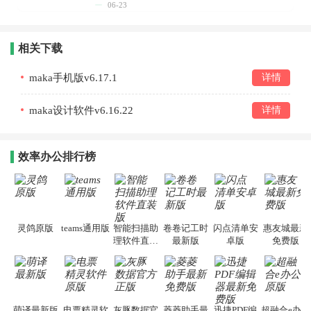
06-23
相关下载
maka手机版v6.17.1
详情
maka设计软件v6.16.22
详情
效率办公排行榜
灵鸽原版
teams通用版
智能扫描助
卷卷记工时
闪点清单安
惠友城最新
理软件直装
最新版
卓版
免费版
版
萌译最新版
电票精灵软
灰豚数据官
菱菱助手最
迅捷PDF编
超融合e办公