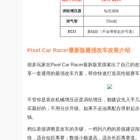
涡轮增压器
钻石涡轮
排气管
55w款
ECU
基础款（不会弹射起步可选）
Pixel Car Racer最新版最强改车改装介绍
很多玩家在
Pixel Car Racer最新版
里摸索出了自己的改
享一套通用的最强改车方案，帮你快速打造高性能赛车
不管你是喜欢机械增压还是涡轮增压，都建议先入手几
买最好的，不用分步升级。如果不会油离配合弹射起步，二
钱。
档位差值调整是改车的关键，一档到六档的差值建议按0.6
快，适合短距离赛；数值小极速高，适合长距离赛道。比如一档设3.5