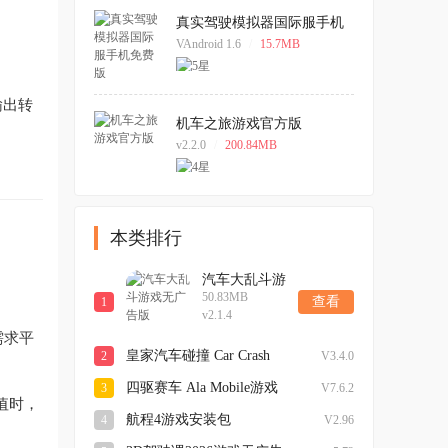
真实驾驶模拟器国际服手机
免费版
VAndroid 1.6
/
15.7MB
输出转
机车之旅游戏官方版
v2.2.0
/
200.84MB
本类排行
汽车大乱斗游
50.83MB
戏无广告版
查看
1
v2.1.4
需求平
皇家汽车碰撞 Car Crash
2
V3.4.0
Royale免费版
四驱赛车 Ala Mobile游戏
3
V7.6.2
数值时，
完整版
航程4游戏安装包
4
V2.96