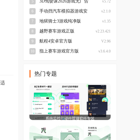
3D驾驶课2026游戏无广告
5
v5.72
版
手动挡汽车模拟器游戏安
6
v2.1.0
装包
地狱骑士3游戏纯净版
7
v1.35
越野赛车游戏正版
8
v2.23.421
航程4安卓官方版
9
V2.96
指上赛车游戏官方版
10
v3.6.4.0
热门专题
速适