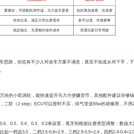
重量轻，可搭配机增空滤，马力提升显著
短距离加速赛、街道赛
性价比高，满足日常比赛需求
新手过渡、常规赛事
稳定输出，无需额外操作成本
普通玩家日常驾驶
车思路，但也有不少人对改车方案不满意，甚至不知道从何下手，下
。
万块的小双涡轮，能快速提升马力方便赚货币，其他配件建议存够
阶（2 step）ECU可以暂时不买，排气管选55w的就够用，不用
、0.5、0.4、0.3、0.2来设置，尾牙则根据比赛类型调整：数值大
，二档3.5-0.6=2.9，三档2.9-0.5=2.4，四档2.4-0.4=2.