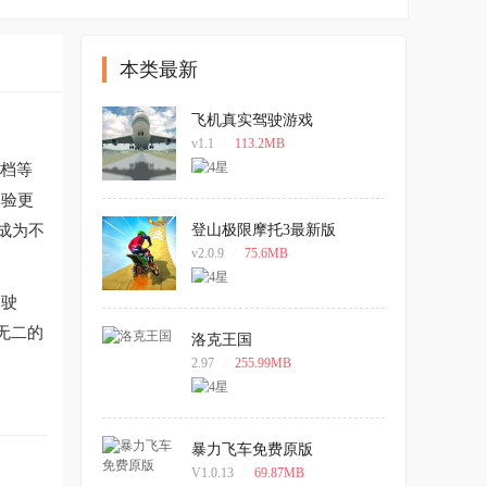
本类最新
飞机真实驾驶游戏
v1.1
/
113.2MB
档等
体验更
成为不
登山极限摩托3最新版
v2.0.9
/
75.6MB
驾驶
无二的
洛克王国
2.97
/
255.99MB
暴力飞车免费原版
V1.0.13
/
69.87MB