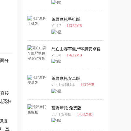
荒野摩托手机版
V1.1.7
/
143.32MB
死亡山赛车僵尸攀爬安卓官
方版
V1.0.0
/
176.12MB
面分
荒野摩托安卓版
v1.4.1 最新版本
/
143.0MB
钱直接
花冤枉
荒野摩托 免费版
v1.4.1 安卓版
/
143.32MB
加速
0，五