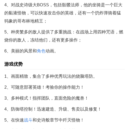
4、对战史诗级大BOSS，包括骷髅法师，他的坐骑是一个巨大
的黏液怪物，可以快速攻击你的英雄，还有一个扔炸弹骑着猛
犸象的哥布林地精王；
5、种类繁多的敌人提供了多重挑战：在战场上用四种咒语，燃
烧你的敌人，冻结他们，还有更多操作；
6、美丽的风景和
角色
动画。
游戏优势
1、画面精致，集合了多种优秀玩法的烧脑塔防。
2、可随意部署英雄！考验你的操作能力！
3、多种模式！指挥团队，直面危险的魔兽！
4、防御塔控制！迅速建造、升级、售卖以及修复！
5、在快速
战斗
和史诗般章节中歼灭怪物！