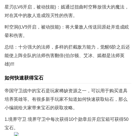
星刃(LV6开启，被动技能)：嫣通过扭曲时空释放强大的魔法，
对在其中的敌人造成毁灭性的伤害。
时空洞(LV9开启，被动技能)：将大量敌人传送回原处并造成眩
晕和伤害。
总结：十分强大的法师，多样的拦截敌方能力，觉醒6阶之后还
能使上阵全队的法师伤害翻倍(伯尔顿、艾冰、嫣都是法师英
雄)!!!
如何快速获得宝石
帝国守卫战中的宝石是玩家稀缺资源之一，可以用于购买道具
培养英雄等。有很多新手玩家不知道如何快速获取钻石，那么
小编就给大家带来宝石的获取攻略。
1.境界守卫 境界守卫中每次获得10个勋章后开启宝箱可获得50
宝石。