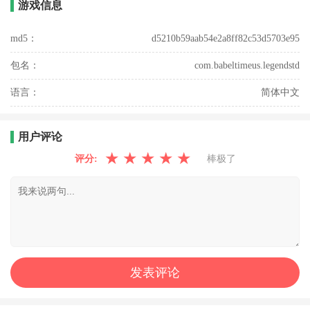
游戏信息
md5：
d5210b59aab54e2a8ff82c53d5703e95
包名：
com.babeltimeus.legendstd
语言：
简体中文
用户评论
★
★
★
★
★
评分:
棒极了