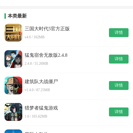
战游戏安装
版
包
本类最新
三国大时代5官方正版
详情
v4.6 / 162MB
猛鬼宿舍无敌版2.4.8
详情
2.4.8 / 51.26MB
建筑队大战僵尸
详情
v1.4.0 / 87.25MB
猎梦者猛鬼游戏
详情
1.0 / 165.62MB