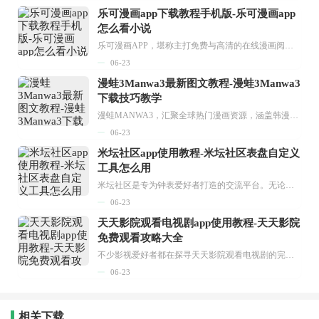
乐可漫画app下载教程手机版-乐可漫画app
怎么看小说
乐可漫画APP，堪称主打免费与高清的在线漫画阅读神器。其官方版提供海量完整版漫画资源，无论是国内漫画，还是日漫、韩漫、台漫、美漫等国外漫画，应有尽有，随时供你阅读。只需轻点一下，便能直接进入阅读界面。不仅如此，乐可漫画最新版本更新速度极快，在这里，你总能抢先看到全网一手漫画章节内容！...
06-23
漫蛙3Manwa3最新图文教程-漫蛙3Manwa3
下载技巧教学
漫蛙MANWA3，汇聚全球热门漫画资源，涵盖韩漫、欧美漫画、国漫等多种类型，题材丰富多样，全方位满足用户阅读喜好。它不仅是阅读平台，更是创作平台，为广大用户打造零门槛创作环境。...
06-23
米坛社区app使用教程-米坛社区表盘自定义
工具怎么用
米坛社区是专为钟表爱好者打造的交流平台。无论你是初涉钟表领域的普通爱好者，还是拥有多年收藏经验的资深玩家，都能在此找到属于自己的天地。 无需注册，就能轻松参与其中。通过专业的讨论论坛与丰富的交互功能，你可与世界各地的钟表爱好者畅快交流。若你钟情于钟表，米坛社区无疑是值得一试的理想之选。在这里，你能获取最新的手表资讯，交流见解，提升鉴赏品味，让每一块手表都成为收藏故事中重要的一部分。感兴趣的朋友，不要错过下载机会。...
06-23
天天影院观看电视剧app使用教程-天天影院
免费观看攻略大全
不少影视爱好者都在探寻天天影院观看电视剧的完整方法，结合最新平台使用规则，本篇新手入门攻略全面讲解观看渠道、检索流程、播放设置以及画面模式调整等实用内容。全文适配手机、电脑等主流设备，步骤简洁易懂，无论是初次使用的新手，还是想要优化观影体验的用户，都能参照内容快速上手，熟练掌握平台各项操作技巧，轻松畅享影视内容。...
06-23
相关下载