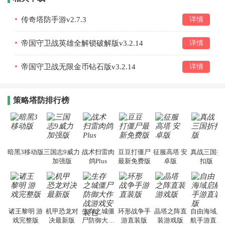
传奇塔防手游v2.7.3
详情
帝国守卫战英雄全解锁破解版v3.2.14
详情
帝国守卫战无限金币钻石版v3.2.14
详情
策略塔防排行榜
暗黑3移动版
三国志9威力
战术扫雷肉
豆豆打僵尸
征服高塔 安
真战三国折
加强版
鸽Plus
最新免费版
卓版
扣版
诸王黎明 游
机甲恐龙对
生存之城僵
环形战争手
晶塔之阵直
自由海域启
戏完整版
决最新版
尸防御大作
游直装版
装游戏版
航手游直装