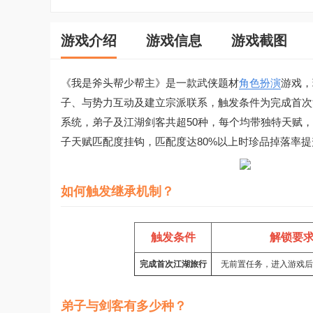
游戏介绍
游戏信息
游戏截图
《我是斧头帮少帮主》是一款武侠题材
角色扮演
游戏，
子、与势力互动及建立宗派联系，触发条件为完成首次
系统，弟子及江湖剑客共超50种，每个均带独特天赋
子天赋匹配度挂钩，匹配度达80%以上时珍品掉落率提
如何触发继承机制？
触发条件
解锁要
完成首次江湖旅行
无前置任务，进入游戏后
弟子与剑客有多少种？