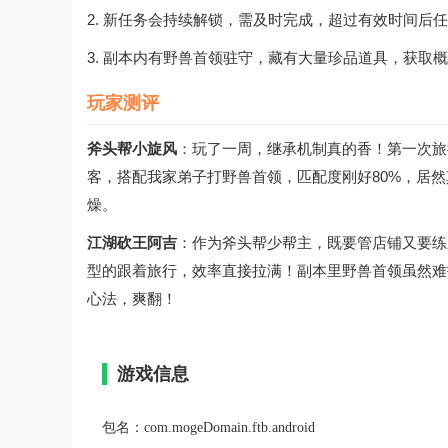
2. 新任务会持续解锁，需及时完成，超过有效时间后
3. 副本内有野兽首领驻守，藏有大量珍品道具，获取
玩家测评
斧头帮小旋风
：玩了一周，继承机制真的香！第一次旅
客，搭配我家弟子打野兽首领，匹配度刚好80%，居
燥。
江湖砍王阿吉
：作为斧头帮少帮主，既要管店铺又要练
型的跟着旅行，效率直接拉满！副本里野兽首领虽然难
心法，爽翻！
游戏信息
包名：
com.mogeDomain.ftb.android