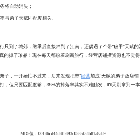
任务将自动消失；
概率与弟子天赋匹配度相关。
行只到了城郊，继承后直接冲到了江南，还偶遇了个带“破甲”天赋的
然真的掉了珍品！现在每天都盼着刷新旅行，经营店铺攒资源也不觉
弟子，一开始忙不过来，后来发现把带“
经营
加成”天赋的弟子放店铺
打，但只要匹配度够，35%的掉落率其实不难触发，昨天刚拿到一
MD5值：
00146cd44d4fb493c0585f34b81a8ab9