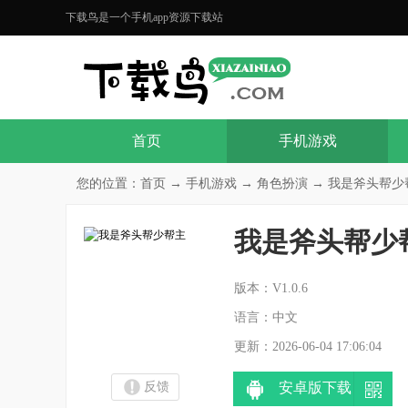
下载鸟是一个手机app资源下载站
首页
手机游戏
您的位置：
首页
→
手机游戏
→
角色扮演
→ 我是斧头帮少帮主
我是斧头帮少
分
版本：V1.0.6
语言：中文
更新：2026-06-04 17:06:04
反馈
安卓版下载