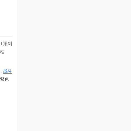
江湖剑
得枯
，
战斗
本紫色