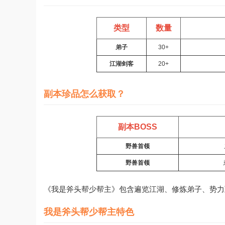
类型
数量
弟子
30+
江湖剑客
20+
副本珍品怎么获取？
副本BOSS
野兽首领
野兽首领
《我是斧头帮少帮主》包含遍览江湖、修炼弟子、势力
我是斧头帮少帮主特色