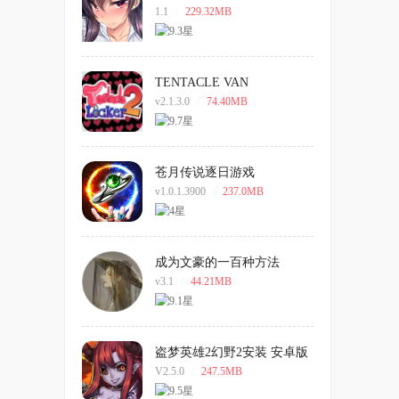
1.1
/
229.32MB
TENTACLE VAN
v2.1.3.0
/
74.40MB
苍月传说逐日游戏
v1.0.1.3900
/
237.0MB
成为文豪的一百种方法
v3.1
/
44.21MB
盗梦英雄2幻野2安装 安卓版
V2.5.0
/
247.5MB