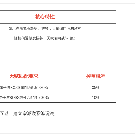
核心特性
随玩家宗派等级提升解锁，天赋偏向辅助经营
随机偶遇触发招募，天赋偏向战斗输出
天赋匹配要求
掉落概率
弟子与BOSS属性匹配度≥80%
35%
弟子与BOSS属性匹配度＜80%
10%
互动、建立宗派联系等玩法。