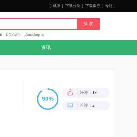
手机版
|
下载分类
|
下载排行
|
专题
|
乐
DNF助手
photoshop cc
资讯
好评：
19
差评：
2