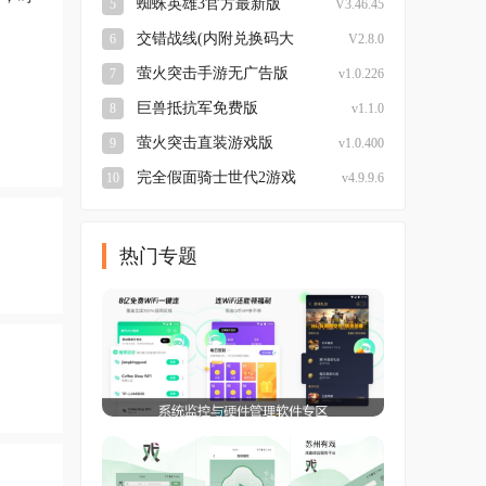
蜘蛛英雄3官方最新版
5
V3.46.45
交错战线(内附兑换码大
6
V2.8.0
全)最新免费版
萤火突击手游无广告版
7
v1.0.226
巨兽抵抗军免费版
8
v1.1.0
萤火突击直装游戏版
9
v1.0.400
完全假面骑士世代2游戏
10
v4.9.9.6
完整版
热门专题