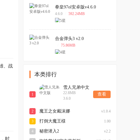
拳皇97ol安卓版v4.6.0
4.6.0
/
592.24MB
合金弹头3 v2.0
/
75.86MB
雄、战
本类排行
雪人兄弟中文
22.8MB
版
查看
1
3.6.0
魔王之女戴沫娜
2
v1.0.4
打倒大魔王様
3
1.00
秘密潜入2
4
v2.2
用，时