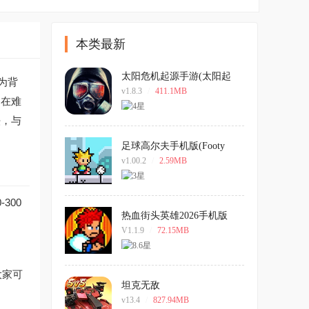
本类最新
太阳危机起源手游(太阳起
为背
源)
v1.8.3
/
411.1MB
，在难
法，与
足球高尔夫手机版(Footy
Golf)
v1.00.2
/
2.59MB
300
热血街头英雄2026手机版
V1.1.9
/
72.15MB
大家可
坦克无敌
v13.4
/
827.94MB