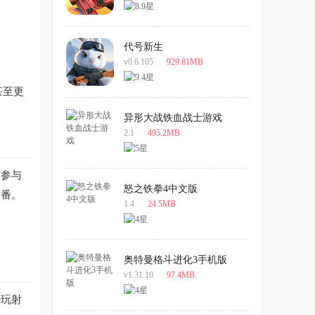
代号新生
v0.6.105
/
929.81MB
甚至更
异形大战铁血战士游戏
2.1
/
495.2MB
时参与
怒之铁拳4中文版
一番。
1.4
/
24.5MB
奥特曼格斗进化3手机版
v1.31.10
/
97.4MB
好玩射