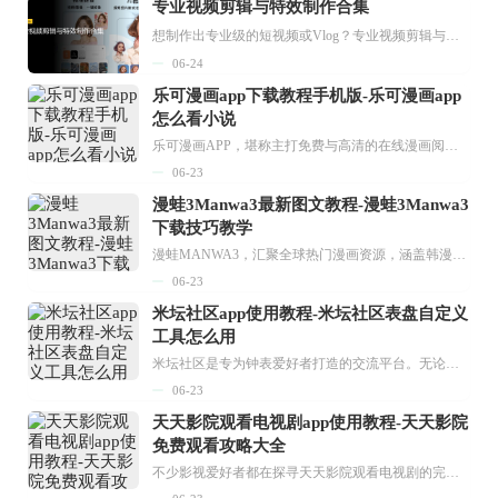
专业视频剪辑与特效制作合集
想制作出专业级的短视频或Vlog？专业视频剪辑与特效制作大全专题为你提供了从剪辑、抠像到特效包装的全套解决方案。无论是添加炫酷的片头、进行精准的视频抠图，还是制...
06-24
乐可漫画app下载教程手机版-乐可漫画app
怎么看小说
乐可漫画APP，堪称主打免费与高清的在线漫画阅读神器。其官方版提供海量完整版漫画资源，无论是国内漫画，还是日漫、韩漫、台漫、美漫等国外漫画，应有尽有，随时供你阅读。只需轻点一下，便能直接进入阅读界面。不仅如此，乐可漫画最新版本更新速度极快，在这里，你总能抢先看到全网一手漫画章节内容！...
06-23
漫蛙3Manwa3最新图文教程-漫蛙3Manwa3
下载技巧教学
漫蛙MANWA3，汇聚全球热门漫画资源，涵盖韩漫、欧美漫画、国漫等多种类型，题材丰富多样，全方位满足用户阅读喜好。它不仅是阅读平台，更是创作平台，为广大用户打造零门槛创作环境。...
06-23
米坛社区app使用教程-米坛社区表盘自定义
工具怎么用
米坛社区是专为钟表爱好者打造的交流平台。无论你是初涉钟表领域的普通爱好者，还是拥有多年收藏经验的资深玩家，都能在此找到属于自己的天地。 无需注册，就能轻松参与其中。通过专业的讨论论坛与丰富的交互功能，你可与世界各地的钟表爱好者畅快交流。若你钟情于钟表，米坛社区无疑是值得一试的理想之选。在这里，你能获取最新的手表资讯，交流见解，提升鉴赏品味，让每一块手表都成为收藏故事中重要的一部分。感兴趣的朋友，不要错过下载机会。...
06-23
天天影院观看电视剧app使用教程-天天影院
免费观看攻略大全
不少影视爱好者都在探寻天天影院观看电视剧的完整方法，结合最新平台使用规则，本篇新手入门攻略全面讲解观看渠道、检索流程、播放设置以及画面模式调整等实用内容。全文适配手机、电脑等主流设备，步骤简洁易懂，无论是初次使用的新手，还是想要优化观影体验的用户，都能参照内容快速上手，熟练掌握平台各项操作技巧，轻松畅享影视内容。...