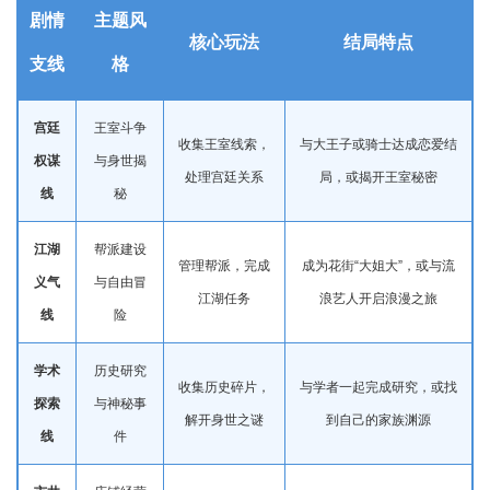
剧情
主题风
核心玩法
结局特点
支线
格
宫廷
王室斗争
收集王室线索，
与大王子或骑士达成恋爱结
权谋
与身世揭
处理宫廷关系
局，或揭开王室秘密
线
秘
江湖
帮派建设
管理帮派，完成
成为花街“大姐大”，或与流
义气
与自由冒
江湖任务
浪艺人开启浪漫之旅
线
险
学术
历史研究
收集历史碎片，
与学者一起完成研究，或找
探索
与神秘事
解开身世之谜
到自己的家族渊源
线
件