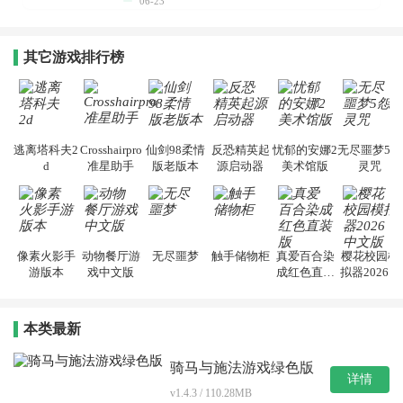
06-23
其它游戏排行榜
逃离塔科夫2
Crosshairpro
仙剑98柔情
反恐精英起
忧郁的安娜2
无尽噩梦5怨
d
准星助手
版老版本
源启动器
美术馆版
灵咒
像素火影手
动物餐厅游
无尽噩梦
触手储物柜
真爱百合染
樱花校园模
游版本
戏中文版
成红色直装
拟器2026中
版
文版
本类最新
骑马与施法游戏绿色版
详情
v1.4.3 / 110.28MB