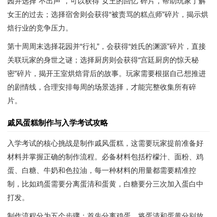
园并选择“不出声”，可以获得“女王的回忆”碎片，帮助玩家了解
女王的过去；选择宿舍则会获得“被责骂的糕点师”碎片，揭示烘
焙行业的竞争压力。
第十周周末选择花园并“行礼”，会获得“姓氏的渊源”碎片，直接
关联玩家的身世之谜；选择厨房则会获得“宫廷厨房的惊天秘
密”碎片，揭开王室烘焙背后的故事。玩家需要根据自己想推进
的剧情线，合理安排每周的场景选择，才能完整收集所有碎
片。
戚风蛋糕制作与入学考试攻略
入学考试的核心挑战是制作戚风蛋糕，这需要玩家提前准备好
材料并掌握正确的制作流程。必备材料包括柠檬汁、面粉、鸡
蛋、白糖、牛奶和色拉油，每一种材料的用量都需要精准控
制，比如鸡蛋需要分离蛋清和蛋黄，白糖要分三次加入蛋白中
打发。
制作流程分为五个步骤：首先分离鸡蛋，将蛋清和蛋黄分别放