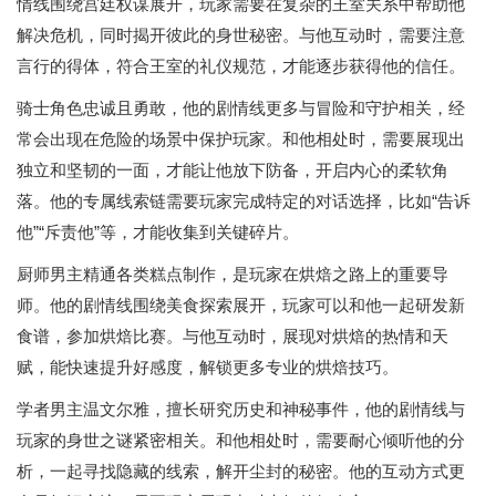
情线围绕宫廷权谋展开，玩家需要在复杂的王室关系中帮助他
解决危机，同时揭开彼此的身世秘密。与他互动时，需要注意
言行的得体，符合王室的礼仪规范，才能逐步获得他的信任。
骑士角色忠诚且勇敢，他的剧情线更多与冒险和守护相关，经
常会出现在危险的场景中保护玩家。和他相处时，需要展现出
独立和坚韧的一面，才能让他放下防备，开启内心的柔软角
落。他的专属线索链需要玩家完成特定的对话选择，比如“告诉
他”“斥责他”等，才能收集到关键碎片。
厨师男主精通各类糕点制作，是玩家在烘焙之路上的重要导
师。他的剧情线围绕美食探索展开，玩家可以和他一起研发新
食谱，参加烘焙比赛。与他互动时，展现对烘焙的热情和天
赋，能快速提升好感度，解锁更多专业的烘焙技巧。
学者男主温文尔雅，擅长研究历史和神秘事件，他的剧情线与
玩家的身世之谜紧密相关。和他相处时，需要耐心倾听他的分
析，一起寻找隐藏的线索，解开尘封的秘密。他的互动方式更