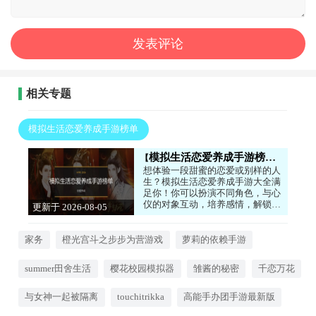
相关专题
模拟生活恋爱养成手游榜单
模拟生活恋爱养成手游榜单
想体验一段甜蜜的恋爱或别样的人
生？模拟生活恋爱养成手游大全满
足你！你可以扮演不同角色，与心
仪的对象互动，培养感情，解锁各
更新于 2026-08-05
种剧情结局。画风精美，代入感
12:14:16
强，让你在虚拟世界中感受心动的
瞬间。心动的小伙伴们，快来下载
家务
橙光宫斗之步步为营游戏
萝莉的依赖手游
试试看吧！
summer田舍生活
樱花校园模拟器
雏酱的秘密
千恋万花
与女神一起被隔离
touchitrikka
高能手办团手游最新版