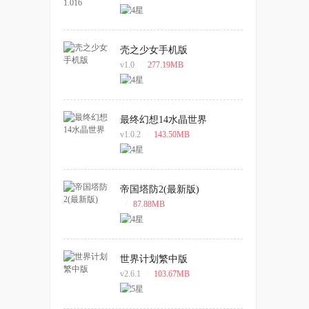
壳之少女手机版
v1.0
/
277.19MB
最终幻想14水晶世界
v1.0.2
/
143.50MB
帝国塔防2(最新版)
/
87.88MB
世界计划繁中版
v2.6.1
/
103.67MB