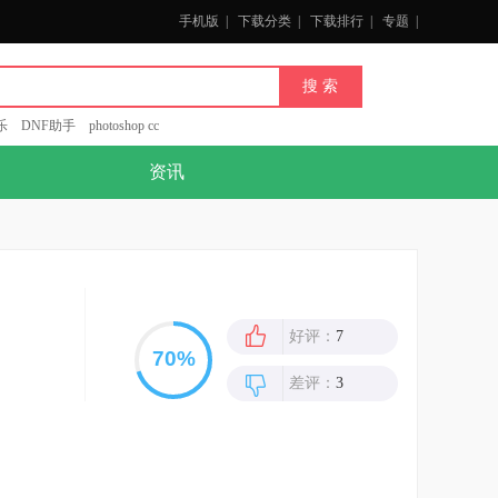
手机版
|
下载分类
|
下载排行
|
专题
|
乐
DNF助手
photoshop cc
资讯
好评：
7
差评：
3