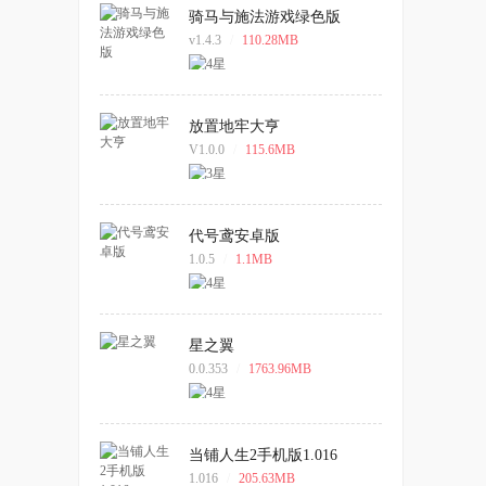
骑马与施法游戏绿色版
v1.4.3
/
110.28MB
放置地牢大亨
V1.0.0
/
115.6MB
代号鸢安卓版
1.0.5
/
1.1MB
星之翼
0.0.353
/
1763.96MB
当铺人生2手机版1.016
1.016
/
205.63MB