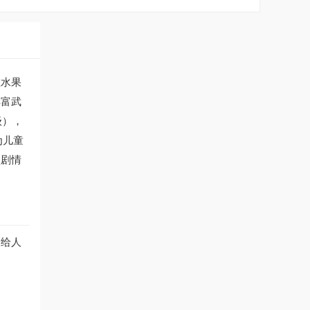
在水果
丰富武
级），
为儿童
锁剧情
，给人