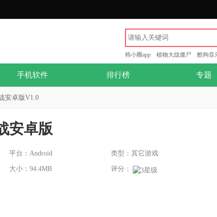
韩小圈app
植物大战僵尸
酷狗音
手机软件
排行榜
专题
安卓版V1.0
战安卓版
平台：Android
类型：其它游戏
大小：94.4MB
评分：