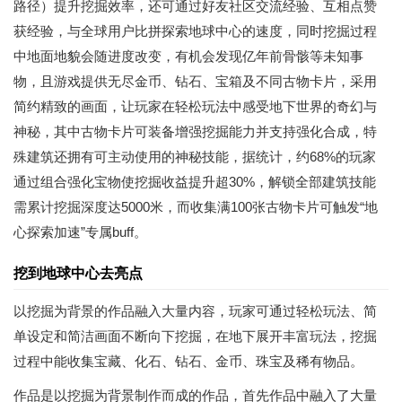
路径）提升挖掘效率，还可通过好友社区交流经验、互相点赞
获经验，与全球用户比拼探索地球中心的速度，同时挖掘过程
中地面地貌会随进度改变，有机会发现亿年前骨骸等未知事
物，且游戏提供无尽金币、钻石、宝箱及不同古物卡片，采用
简约精致的画面，让玩家在轻松玩法中感受地下世界的奇幻与
神秘，其中古物卡片可装备增强挖掘能力并支持强化合成，特
殊建筑还拥有可主动使用的神秘技能，据统计，约68%的玩家
通过组合强化宝物使挖掘收益提升超30%，解锁全部建筑技能
需累计挖掘深度达5000米，而收集满100张古物卡片可触发“地
心探索加速”专属buff。
挖到地球中心去亮点
以挖掘为背景的作品融入大量内容，玩家可通过轻松玩法、简
单设定和简洁画面不断向下挖掘，在地下展开丰富玩法，挖掘
过程中能收集宝藏、化石、钻石、金币、珠宝及稀有物品。
作品是以挖掘为背景制作而成的作品，首先作品中融入了大量