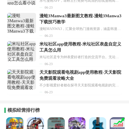
乐可漫画APP，堪称主打免费与高清的在线漫画阅读神器。其官方版提供海量完整版漫画资源，无论是国内漫画，还是日漫、韩漫、台漫、美漫等国外漫画，应有尽有，随时供你阅读。只需轻点一下，便能直接进入阅读界面。不仅如此，乐可漫画最新版本更新速度极快，在这里，你总能抢先看到全网一手漫画章节内容！...
06-23
漫蛙3Manwa3最新图文教程-漫蛙3Manwa3
下载技巧教学
漫蛙MANWA3，汇聚全球热门漫画资源，涵盖韩漫、欧美漫画、国漫等多种类型，题材丰富多样，全方位满足用户阅读喜好。它不仅是阅读平台，更是创作平台，为广大用户打造零门槛创作环境。...
06-23
米坛社区app使用教程-米坛社区表盘自定义
工具怎么用
米坛社区是专为钟表爱好者打造的交流平台。无论你是初涉钟表领域的普通爱好者，还是拥有多年收藏经验的资深玩家，都能在此找到属于自己的天地。 无需注册，就能轻松参与其中。通过专业的讨论论坛与丰富的交互功能，你可与世界各地的钟表爱好者畅快交流。若你钟情于钟表，米坛社区无疑是值得一试的理想之选。在这里，你能获取最新的手表资讯，交流见解，提升鉴赏品味，让每一块手表都成为收藏故事中重要的一部分。感兴趣的朋友，不要错过下载机会。...
06-23
天天影院观看电视剧app使用教程-天天影院
免费观看攻略大全
不少影视爱好者都在探寻天天影院观看电视剧的完整方法，结合最新平台使用规则，本篇新手入门攻略全面讲解观看渠道、检索流程、播放设置以及画面模式调整等实用内容。全文适配手机、电脑等主流设备，步骤简洁易懂，无论是初次使用的新手，还是想要优化观影体验的用户，都能参照内容快速上手，熟练掌握平台各项操作技巧，轻松畅享影视内容。...
06-23
模拟经营排行榜