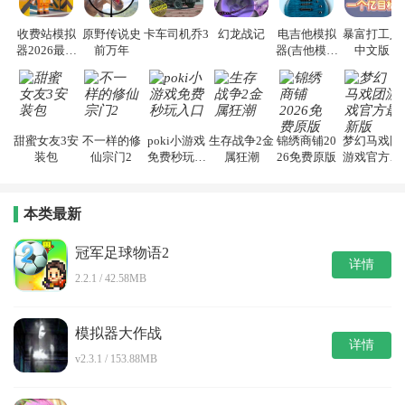
收费站模拟
原野传说史
卡车司机乔3
幻龙战记
电吉他模拟
暴富打工人
器2026最新
前万年
器(吉他模拟
中文版
版
教学) 安卓版
甜蜜女友3安
不一样的修
poki小游戏
生存战争2金
锦绣商铺20
梦幻马戏团
装包
仙宗门2
免费秒玩入
属狂潮
26免费原版
游戏官方最
口
新版
本类最新
冠军足球物语2
详情
2.2.1 / 42.58MB
模拟器大作战
详情
v2.3.1 / 153.88MB