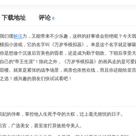
下载地址
评论
0
我们缓
解压
力，又能带来不少乐趣，这样的好事谁会拒绝呢？今天
模拟小游戏，它的名字叫《万岁爷模拟器》。单是这个名字就足够
你是想做个沉迷后宫美色的昏君，还是成为勤于朝政、下朝后享受
自己的“帝王生涯”！除此之外，《万岁爷模拟器》的画风走的是可爱
层楼。就算是紧张的战争场景，画质也依然在线，而且你还能给皇
之选！感兴趣的朋友们快试试看吧！
嫔妃的侍奉，掌控他人生死予夺的大权，过上毫无烦忧的日子。
后宫，广选美女，甚至攻打异族抢夺美人。