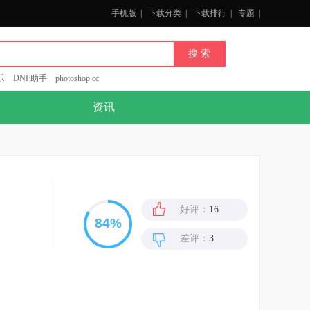
手机版
|
下载分类
|
下载排行
|
专题
|
乐
DNF助手
photoshop cc
资讯
好评：
16
差评：
3