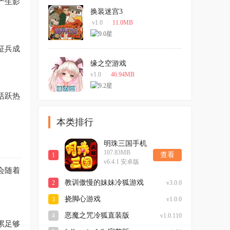
产生影
换装迷宫3
v1.0
/
11.0MB
征兵成
缘之空游戏
v1.0
/
46.94MB
活跃热
本类排行
明珠三国手机
107.83MB
版
查看
1
v6.4.1 安卓版
会随着
教训傲慢的妹妹冷狐游戏
2
v3.0.0
挠脚心游戏
3
v1.0.0
恶魔之咒冷狐直装版
4
v1.0.110
累足够