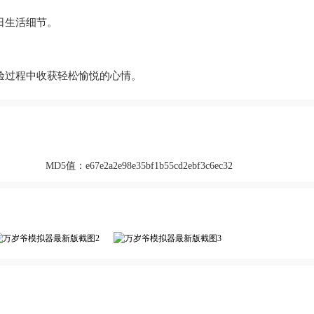
日生活细节。
验过程中收获轻松愉悦的心情。
MD5值：
e67e2a2e98e35bf1b55cd2ebf3c6ec32