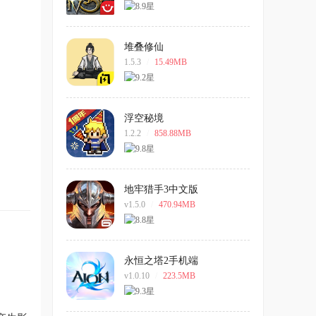
堆叠修仙
1.5.3
/
15.49MB
浮空秘境
1.2.2
/
858.88MB
地牢猎手3中文版
v1.5.0
/
470.94MB
永恒之塔2手机端
v1.0.10
/
223.5MB