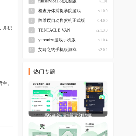
fullservice1.8g完整版
5
v1.01
检查身体捕捉学院游戏
6
v1.0.0
跨维度自动售货机正式版
7
0.4.0.0
，并积
TENTACLE VAN
8
v2.1.3.0
yuremizu游戏手机版
9
v1.0.4
艾玲之约手机版游戏
10
v2.0.2
热门专题
君主。