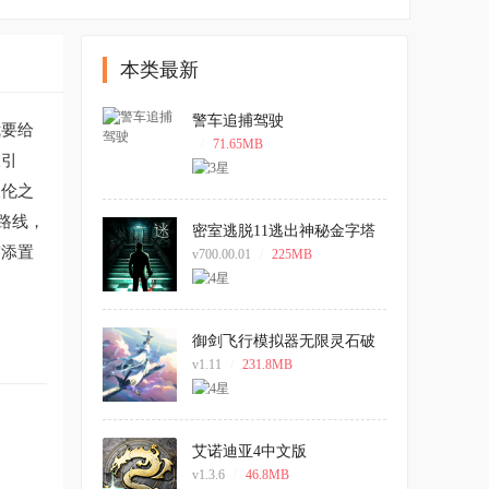
本类最新
警车追捕驾驶
我要给
/
71.65MB
吸引
天伦之
路线，
密室逃脱11逃出神秘金字塔
手机版
宫添置
v700.00.01
/
225MB
御剑飞行模拟器无限灵石破
解版
v1.11
/
231.8MB
艾诺迪亚4中文版
v1.3.6
/
46.8MB