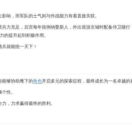
生影响，而军队的士气则与作战能力有着直接关联。
营兵力充足，后宫每年按例纳娶新人，外出巡游京城时配备侍卫随行
力的提升起到积极作用。
骑兵就能统一天下！
你能够协助麾下的
角色
开启多元的探索征程，最终成长为一名卓越的
满个性。
全力，力求赢得最终的胜利。