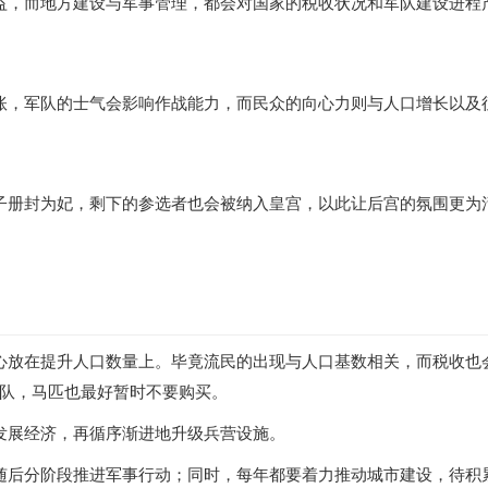
益，而地方建设与军事管理，都会对国家的税收状况和军队建设进程
账，军队的士气会影响作战能力，而民众的向心力则与人口增长以及
子册封为妃，剩下的参选者也会被纳入皇宫，以此让后宫的氛围更为
心放在提升人口数量上。毕竟流民的出现与人口基数相关，而税收也
队，马匹也最好暂时不要购买。
发展经济，再循序渐进地升级兵营设施。
随后分阶段推进军事行动；同时，每年都要着力推动城市建设，待积