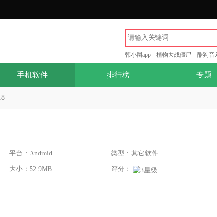
韩小圈app
植物大战僵尸
酷狗音
手机软件
排行榜
专题
.8
平台：Android
类型：其它软件
大小：52.9MB
评分：