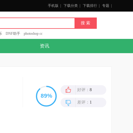
手机版
|
下载分类
|
下载排行
|
专题
|
乐
DNF助手
photoshop cc
资讯
好评：
8
差评：
1