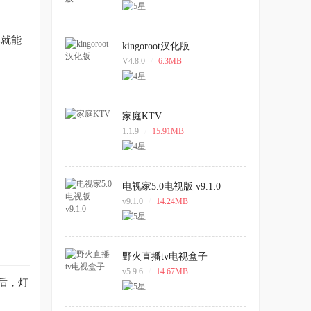
幕就能
kingoroot汉化版
V4.8.0
/
6.3MB
家庭KTV
1.1.9
/
15.91MB
电视家5.0电视版 v9.1.0
v9.1.0
/
14.24MB
野火直播tv电视盒子
v5.9.6
/
14.67MB
后，灯