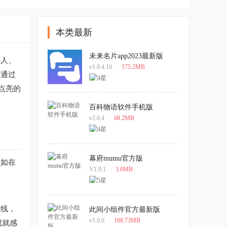
本类最新
未来名片app2023最新版
小人、
v1.8.4.10
/
175.2MB
需通过
点亮的
百科物语软件手机版
v2.0.4
/
68.2MB
幕府mumu官方版
比如在
V1.0.1
/
3.6MB
产线，
此间小组件官方最新版
v1.0.6
/
188.73MB
成就感