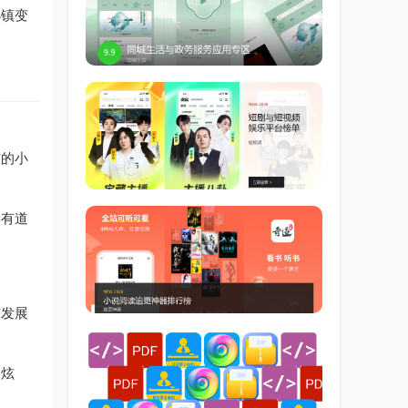
小镇变
市的小
稀有道
市发展
更炫