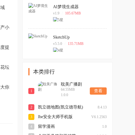
AI梦境生成器
区域
v1.9
/
105.67MB
生产小
SketchUp
v5.5.0
/
135.71MB
速度提
的花坛
本类排行
耽美广播剧
扩大你
64.55MB
查看
1
1.0.0
凯立德地图(凯立德导航)
2
8.4.13
最新版本
lbe安全大师手机版
3
V6.1.2563
留学漫画
4
1.0