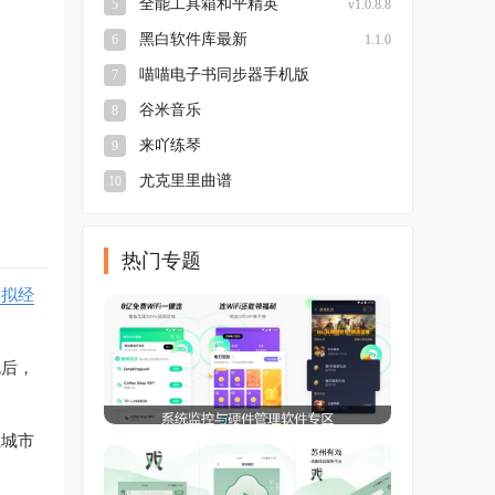
全能工具箱和平精英
5
v1.0.8.8
黑白软件库最新
6
1.1.0
喵喵电子书同步器手机版
7
本
v3.0.25.5.27.DEV
谷米音乐
8
来吖练琴
9
尤克里里曲谱
10
。
热门专题
模拟经
泡后，
让城市