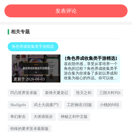
相关专题
角色养成收集类手游精选
角色养成收集类手游精选
喜欢陪伴感，享受从零培养一个
角色的过程？角色养成收集类手
游合集为你准备了多款以养成和
收集为核心的作品。你可以收养
更新于 2026-08-03
可爱的猫咪，与兽耳少年少女建
12:39:47
立羁绊，或是收集各种女神角色
组建队伍。游戏的重点在于日常
凹凸世界安卓版
新倚天屠龙记
毁灭之剑
三国大时代6
互动和长期培养，看着角色逐渐
变强或解锁新形态，那种成就感
Skullgirls
武士大战僵尸2
工匠物语2旧版
小桃的纠结
无可替代。画风精美，剧情温
馨，适合喜欢慢节奏、注重情感
体验的玩家。
奇幻射击
大侠请留步
神秘之剑中文版
特殊的要求安卓最新版