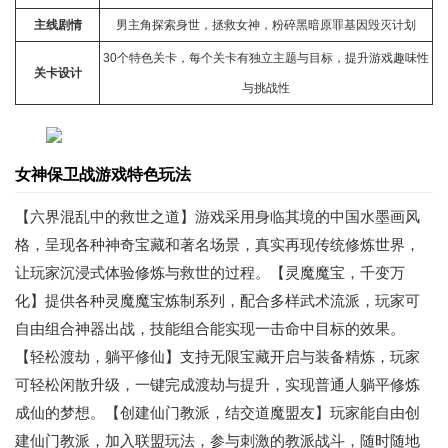
主线剧情
男主角探索身世，拯救女神，粉碎黑暗原罪基因毁灭计划
30个特色关卡，每个关卡有独立主题与目标，提升游戏趣味性
关卡设计
与挑战性
女神保卫战游戏特色玩法
【六界混乱中的救世之道】游戏采用身临其境的中国水墨画风
格，呈现各种神奇宝藏和著名场景，真实再现传统修炼世界，
让玩家沉浸式体验修炼与救世的过程。【灵魔魔宝，千变万
化】提供各种灵魔魔宝炼制系列，配合多样武术流派，玩家可
自由组合神器出战，技能组合能实现一击命中目标的效果。
【轻松渡劫，躺平修仙】支持无限宝藏开启与装备精炼，玩家
可轻松闲散升级，一键完成渡劫与提升，实现普通人躺平修炼
成仙的梦想。【创建仙门教派，结交道魔盟友】玩家能自由创
建仙门教派，加入联盟玩法，参与刺激的教派战斗，随时随地