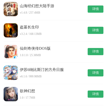
山海经幻想大陆手游
详情
v1.4.8 / 257.4MB
盗墓长生印
详情
v3.2.4 / 168.13MB
仙剑奇侠传DOS版
详情
1.0.1.0 / 25.38MB
伊苏6纳比斯汀的方舟日服
详情
v6.1.6 / 999.98MB
欲神幻想
详情
1.0 / 17.7MB