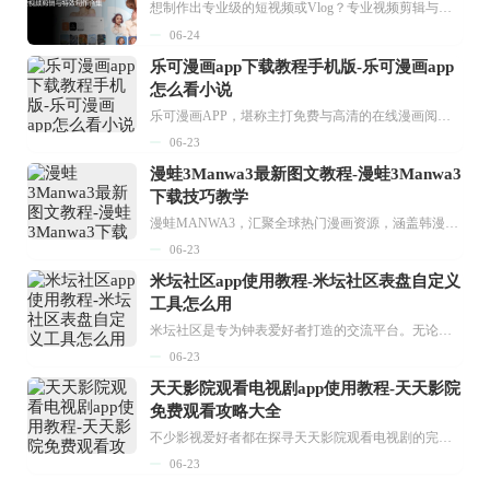
想制作出专业级的短视频或Vlog？专业视频剪辑与特效制作大全专题为你提供了从剪辑、抠像到特效包装的全套解决方案。无论是添加炫酷的片头、进行精准的视频抠图，还是制...
06-24
乐可漫画app下载教程手机版-乐可漫画app
怎么看小说
乐可漫画APP，堪称主打免费与高清的在线漫画阅读神器。其官方版提供海量完整版漫画资源，无论是国内漫画，还是日漫、韩漫、台漫、美漫等国外漫画，应有尽有，随时供你阅读。只需轻点一下，便能直接进入阅读界面。不仅如此，乐可漫画最新版本更新速度极快，在这里，你总能抢先看到全网一手漫画章节内容！...
06-23
漫蛙3Manwa3最新图文教程-漫蛙3Manwa3
下载技巧教学
漫蛙MANWA3，汇聚全球热门漫画资源，涵盖韩漫、欧美漫画、国漫等多种类型，题材丰富多样，全方位满足用户阅读喜好。它不仅是阅读平台，更是创作平台，为广大用户打造零门槛创作环境。...
06-23
米坛社区app使用教程-米坛社区表盘自定义
工具怎么用
米坛社区是专为钟表爱好者打造的交流平台。无论你是初涉钟表领域的普通爱好者，还是拥有多年收藏经验的资深玩家，都能在此找到属于自己的天地。 无需注册，就能轻松参与其中。通过专业的讨论论坛与丰富的交互功能，你可与世界各地的钟表爱好者畅快交流。若你钟情于钟表，米坛社区无疑是值得一试的理想之选。在这里，你能获取最新的手表资讯，交流见解，提升鉴赏品味，让每一块手表都成为收藏故事中重要的一部分。感兴趣的朋友，不要错过下载机会。...
06-23
天天影院观看电视剧app使用教程-天天影院
免费观看攻略大全
不少影视爱好者都在探寻天天影院观看电视剧的完整方法，结合最新平台使用规则，本篇新手入门攻略全面讲解观看渠道、检索流程、播放设置以及画面模式调整等实用内容。全文适配手机、电脑等主流设备，步骤简洁易懂，无论是初次使用的新手，还是想要优化观影体验的用户，都能参照内容快速上手，熟练掌握平台各项操作技巧，轻松畅享影视内容。...
06-23