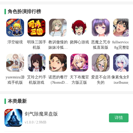
角色扮演排行榜
浮空秘境
明珠三国手
教训傲慢的
挠脚心游戏
恶魔之咒冷
fullservice1.
机版
妹妹冷狐游
狐直装版
8g完整版
戏
yuremizu游
艾玲之约手
诺恩的餐厅
天下布魔官
爱是不会消
像素兔女郎p
戏手机版
机版游戏
（NornsDin
方版正版
失的
ixelbunny
e）
本类最新
剑气除魔果盘版
详情
v1.0.0 / 2.9MB