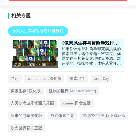
相关专题
像素风生存与冒险游戏排行榜
像素风生存与冒险游戏排行榜
如果你怀念那种简单却充满挑战的
像素世界，这个专题不容错过。你
需要在一片荒芜之地收集资源、建
造基地、抵御怪物，体验从零开始
更新于 2026-08-06
的生存乐趣。无论是探索未知地
14:57:06
图，还是与朋友联机合作，都能在
复古的画面中找到最纯粹的生存冒
寻还
summon mate汉化版
像素地牢
Leap Day
险快感。玩法多样，内容丰富，让
你一玩就停不下来。感兴趣的话，
像素生存Z汉化版
怪物的世界(MonsterCrafter)
就来下载试试看吧！
人类沙盒游乐场甜瓜乐园
summer田舍生活
归来的电车汉化版
放置像素世界
掘地求生手机版下载正版
沙盒世界官方正版