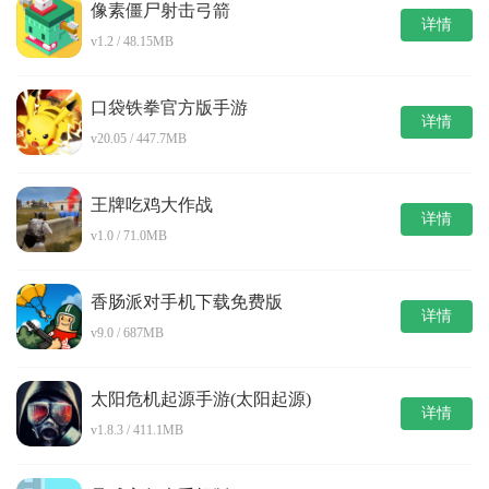
像素僵尸射击弓箭
详情
v1.2 / 48.15MB
口袋铁拳官方版手游
详情
v20.05 / 447.7MB
王牌吃鸡大作战
详情
v1.0 / 71.0MB
香肠派对手机下载免费版
详情
v9.0 / 687MB
太阳危机起源手游(太阳起源)
详情
v1.8.3 / 411.1MB