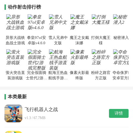
动作射击排行榜
异形大战铁
拳皇97ol安
雪人兄弟中
魔王之女戴
打倒大魔王
秘密潜入2
血战士游戏
卓版v4.6.0
文版
沫娜
様
萤火突击直
完全假面骑
航海王热血
像素火影最
粉碎之路官
夺命侏罗纪
装游戏版
士世代2游戏
航线手游直
终版
方正版
安卓官方版
完整版
装版
本类最新
飞行机器人之战
详情
v1.3 / 67.7MB