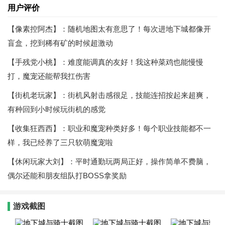
用户评价
【像素控阿杰】：随机地图太有意思了！每次进地下城都像开
盲盒，挖到稀有矿的时候超激动
【手残党小桃】：难度能调真的友好！我这种菜鸡也能慢慢
打，魔宠还能帮我扛伤害
【街机老玩家】：街机风射击感很足，技能连招按起来超爽，
有种回到小时候玩街机的感觉
【收集狂西西】：职业和魔宠种类好多！每个职业技能都不一
样，我已经养了三只软萌魔宠啦
【休闲玩家大刘】：平时通勤玩两局正好，操作简单不费脑，
偶尔还能和朋友组队打BOSS拿奖励
游戏截图