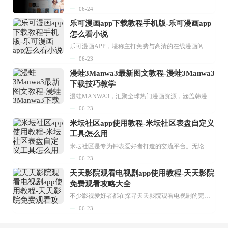
06-24
乐可漫画app下载教程手机版-乐可漫画app
怎么看小说
乐可漫画APP，堪称主打免费与高清的在线漫画阅读神器。其官方版提供海量完整版漫画资源，无论是国内漫画，还是日漫、韩漫、台漫、美漫等国外漫画，应有尽有，随时供你阅读。只需轻点一下，便能直接进入阅读界面。不仅如此，乐可漫画最新版本更新速度极快，在这里，你总能抢先看到全网一手漫画章节内容！...
06-23
漫蛙3Manwa3最新图文教程-漫蛙3Manwa3
下载技巧教学
漫蛙MANWA3，汇聚全球热门漫画资源，涵盖韩漫、欧美漫画、国漫等多种类型，题材丰富多样，全方位满足用户阅读喜好。它不仅是阅读平台，更是创作平台，为广大用户打造零门槛创作环境。...
06-23
米坛社区app使用教程-米坛社区表盘自定义
工具怎么用
米坛社区是专为钟表爱好者打造的交流平台。无论你是初涉钟表领域的普通爱好者，还是拥有多年收藏经验的资深玩家，都能在此找到属于自己的天地。 无需注册，就能轻松参与其中。通过专业的讨论论坛与丰富的交互功能，你可与世界各地的钟表爱好者畅快交流。若你钟情于钟表，米坛社区无疑是值得一试的理想之选。在这里，你能获取最新的手表资讯，交流见解，提升鉴赏品味，让每一块手表都成为收藏故事中重要的一部分。感兴趣的朋友，不要错过下载机会。...
06-23
天天影院观看电视剧app使用教程-天天影院
免费观看攻略大全
不少影视爱好者都在探寻天天影院观看电视剧的完整方法，结合最新平台使用规则，本篇新手入门攻略全面讲解观看渠道、检索流程、播放设置以及画面模式调整等实用内容。全文适配手机、电脑等主流设备，步骤简洁易懂，无论是初次使用的新手，还是想要优化观影体验的用户，都能参照内容快速上手，熟练掌握平台各项操作技巧，轻松畅享影视内容。...
06-23