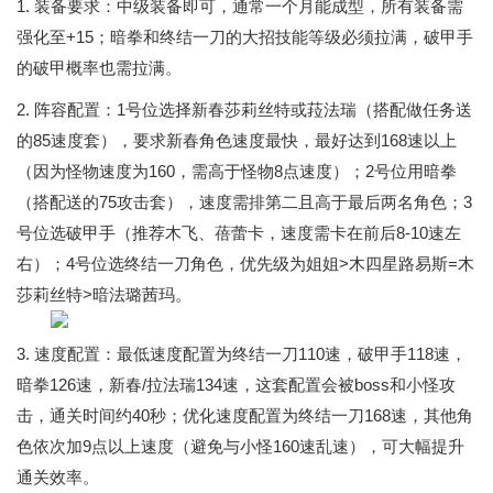
1. 装备要求：中级装备即可，通常一个月能成型，所有装备需
强化至+15；暗拳和终结一刀的大招技能等级必须拉满，破甲手
的破甲概率也需拉满。
2. 阵容配置：1号位选择新春莎莉丝特或菈法瑞（搭配做任务送
的85速度套），要求新春角色速度最快，最好达到168速以上
（因为怪物速度为160，需高于怪物8点速度）；2号位用暗拳
（搭配送的75攻击套），速度需排第二且高于最后两名角色；3
号位选破甲手（推荐木飞、蓓蕾卡，速度需卡在前后8-10速左
右）；4号位选终结一刀角色，优先级为姐姐>木四星路易斯=木
莎莉丝特>暗法璐茜玛。
3. 速度配置：最低速度配置为终结一刀110速，破甲手118速，
暗拳126速，新春/拉法瑞134速，这套配置会被boss和小怪攻
击，通关时间约40秒；优化速度配置为终结一刀168速，其他角
色依次加9点以上速度（避免与小怪160速乱速），可大幅提升
通关效率。