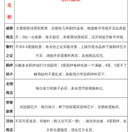
名
称
秘密
主要获取绿票和黄票，后期有几率刷85金装，根据账号等级开启品质提
商店
升；3钻一次刷新，每天刷完，有黄票绿票就买，没开则提升账号等级。
誓约
不买4-5星随机票；有永恒之证买银河票，上级升星水晶和下级羁绊芯片
之证
不买，潜能开发需要时再买，其他商品买完。
羁绊
分解多余羁绊或打讨伐获得；3星羁绊每种先留一个满破，4星、5星不了
碎片
解用处时不要乱卖；刷新强力常驻羁绊时买下。
友情
每日体力和旗子必买，多余货币前期换粉尘。
商店
荣誉
买技能芯片、每日体力，剩下的前期买首饰芯片，后期按需购买。
勋章
活动
不买升星道具、经验针（刚入坑可买一期）；催化剂全换，4星羁绊、名
商店
片和元素随意，强化芯片全买。