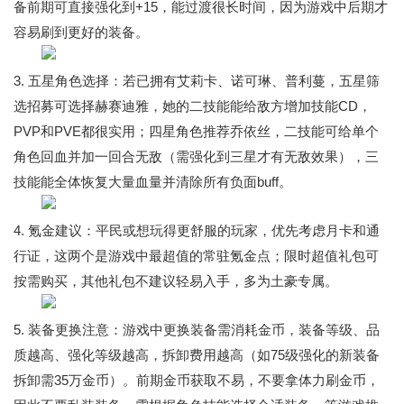
备前期可直接强化到+15，能过渡很长时间，因为游戏中后期才
容易刷到更好的装备。
3. 五星角色选择：若已拥有艾莉卡、诺可琳、普利蔓，五星筛
选招募可选择赫赛迪雅，她的二技能能给敌方增加技能CD，
PVP和PVE都很实用；四星角色推荐乔依丝，二技能可给单个
角色回血并加一回合无敌（需强化到三星才有无敌效果），三
技能能全体恢复大量血量并清除所有负面buff。
4. 氪金建议：平民或想玩得更舒服的玩家，优先考虑月卡和通
行证，这两个是游戏中最超值的常驻氪金点；限时超值礼包可
按需购买，其他礼包不建议轻易入手，多为土豪专属。
5. 装备更换注意：游戏中更换装备需消耗金币，装备等级、品
质越高、强化等级越高，拆卸费用越高（如75级强化的新装备
拆卸需35万金币）。前期金币获取不易，不要拿体力刷金币，