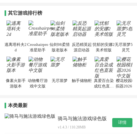
其它游戏排行榜
逃离塔科夫2
Crosshairpro
仙剑98柔情
反恐精英起
忧郁的安娜2
无尽噩梦5怨
d
准星助手
版老版本
源启动器
美术馆版
灵咒
像素火影手
动物餐厅游
无尽噩梦
触手储物柜
真爱百合染
樱花校园模
游版本
戏中文版
成红色直装
拟器2026中
版
文版
本类最新
骑马与施法游戏绿色版
详情
v1.4.3 / 110.28MB