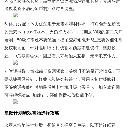
因此不要乱装装备，需根据角色技能选择合适装备，等游戏推
出换装备不消耗金币的活动时再调整。
6. 体力分配：体力优先用于元素本和材料本，打角色升星所需
的元素本（水c打水本、火奶打火本），前期从30级的第二关开
始刷，50级打不过不要勉强；提前查好角色升5星需要的催化剂
及获取地图，针对性刷取；讨伐副本前期不建议打，奖励较
差，中后期再尝试；团里石头可与他人互捐，无需浪费体力。
7. 资源获取：游戏前期资源紧张，等级升不满是正常情况，不
要花钱买经验针；打关卡和塔会获得尘，可用来制作经验针，
不够的话去能打过的最后关卡挂机升级（买月卡、加入欢迎团
可获得经验buff加成），还能刷贡献值换催化剂。
星陨计划游戏初始选择攻略
决定入坑星陨计划后，初始号选择至关重要，以下是详细建