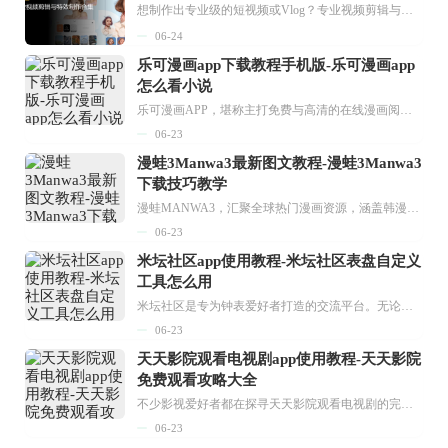
想制作出专业级的短视频或Vlog？专业视频剪辑与特效制作大全专题为你提供了从剪辑、抠像到特效包装的全套解决方案。无论是添加炫酷的片头、进行精准的视频抠图，还是制...
06-24
乐可漫画app下载教程手机版-乐可漫画app
怎么看小说
乐可漫画APP，堪称主打免费与高清的在线漫画阅读神器。其官方版提供海量完整版漫画资源，无论是国内漫画，还是日漫、韩漫、台漫、美漫等国外漫画，应有尽有，随时供你阅读。只需轻点一下，便能直接进入阅读界面。不仅如此，乐可漫画最新版本更新速度极快，在这里，你总能抢先看到全网一手漫画章节内容！...
06-23
漫蛙3Manwa3最新图文教程-漫蛙3Manwa3
下载技巧教学
漫蛙MANWA3，汇聚全球热门漫画资源，涵盖韩漫、欧美漫画、国漫等多种类型，题材丰富多样，全方位满足用户阅读喜好。它不仅是阅读平台，更是创作平台，为广大用户打造零门槛创作环境。...
06-23
米坛社区app使用教程-米坛社区表盘自定义
工具怎么用
米坛社区是专为钟表爱好者打造的交流平台。无论你是初涉钟表领域的普通爱好者，还是拥有多年收藏经验的资深玩家，都能在此找到属于自己的天地。 无需注册，就能轻松参与其中。通过专业的讨论论坛与丰富的交互功能，你可与世界各地的钟表爱好者畅快交流。若你钟情于钟表，米坛社区无疑是值得一试的理想之选。在这里，你能获取最新的手表资讯，交流见解，提升鉴赏品味，让每一块手表都成为收藏故事中重要的一部分。感兴趣的朋友，不要错过下载机会。...
06-23
天天影院观看电视剧app使用教程-天天影院
免费观看攻略大全
不少影视爱好者都在探寻天天影院观看电视剧的完整方法，结合最新平台使用规则，本篇新手入门攻略全面讲解观看渠道、检索流程、播放设置以及画面模式调整等实用内容。全文适配手机、电脑等主流设备，步骤简洁易懂，无论是初次使用的新手，还是想要优化观影体验的用户，都能参照内容快速上手，熟练掌握平台各项操作技巧，轻松畅享影视内容。...
06-23