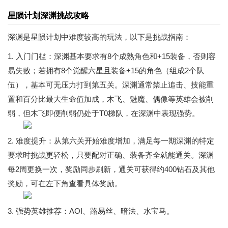
星陨计划深渊挑战攻略
深渊是星陨计划中难度较高的玩法，以下是挑战指南：
1. 入门门槛：深渊基本要求有8个成熟角色和+15装备，否则容
易失败；若拥有8个觉醒六星且装备+15的角色（组成2个队
伍），基本可无压力打到第五关。深渊通常禁止追击、技能重
置和百分比最大生命值加成，木飞、魅魔、偶像等英雄会被削
弱，但木飞即便削弱仍处于T0梯队，在深渊中表现强势。
2. 难度提升：从第六关开始难度增加，满足每一期深渊的特定
要求时挑战更轻松，只要配对正确、装备齐全就能通关。深渊
每2周更换一次，奖励同步刷新，通关可获得约400钻石及其他
奖励，可在左下角查看具体奖励。
3. 强势英雄推荐：AOI、路易丝、暗法、水宝马。