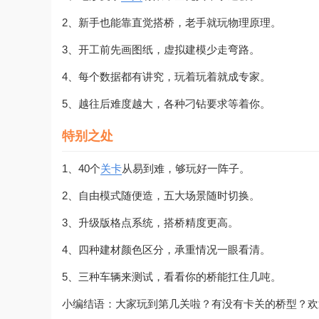
2、新手也能靠直觉搭桥，老手就玩物理原理。
3、开工前先画图纸，虚拟建模少走弯路。
4、每个数据都有讲究，玩着玩着就成专家。
5、越往后难度越大，各种刁钻要求等着你。
特别之处
1、40个
关卡
从易到难，够玩好一阵子。
2、自由模式随便造，五大场景随时切换。
3、升级版格点系统，搭桥精度更高。
4、四种建材颜色区分，承重情况一眼看清。
5、三种车辆来测试，看看你的桥能扛住几吨。
小编结语：大家玩到第几关啦？有没有卡关的桥型？欢