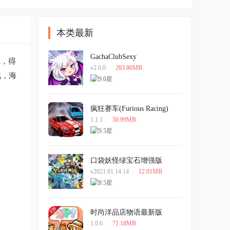
本类最新
GachaClubSexy
你，得
v2.0.0
/
203.86MB
战，海
疯狂赛车(Furious Racing)
1.1.1
/
50.99MB
口袋妖怪绿宝石增强版
v2021.01.14.14
/
12.01MB
时尚洋品店物语最新版
1.0.6
/
71.18MB