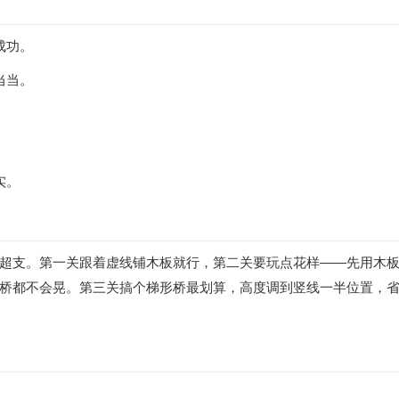
成功。
当当。
。
实。
超支。第一关跟着虚线铺木板就行，第二关要玩点花样——先用木
桥都不会晃。第三关搞个梯形桥最划算，高度调到竖线一半位置，