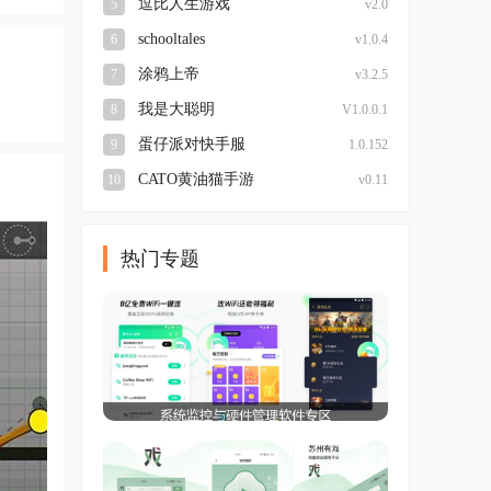
逗比人生游戏
5
v2.0
schooltales
6
v1.0.4
涂鸦上帝
7
v3.2.5
我是大聪明
8
V1.0.0.1
蛋仔派对快手服
9
1.0.152
CATO黄油猫手游
10
v0.11
热门专题