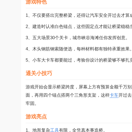
游戏特色
1、不仅要搭出完整桥梁，还得让汽车安全开过去才算
2、建造时认准白色锚点，这些固定点才能让桥梁稳稳
3、五大场景30个关卡，城市峡谷海滩任你发挥创意。
4、木头钢筋钢索随便选，每种材料都有独特承重效果
5、小车大卡车都要能过，考验你设计的桥梁够不够扎
通关小技巧
游戏开始会显示桥梁跨度，屏幕上方有预算金额千万别
面，再用四个锚点搭两个三角形支架，这样
卡车
开过去
牢固。
游戏亮点
1、地形复杂
工具
有限，全凭真本事造桥。