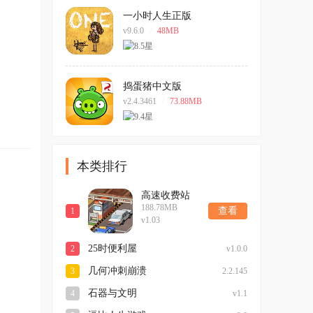
一小时人生正版
v9.6.0
/
48MB
捣蛋猪中文版
v2.4.3461
/
73.88MB
本类排行
高速收费站
188.78MB
查看
1
v1.03
25时便利屋
2
v1.0.0
几何冲刺崩溃
3
2.2.145
石器与文明
4
v1.1