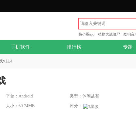
韩小圈app
植物大战僵尸
酷狗音
手机软件
排行榜
专题
11.4
戏
平台：Android
类型：休闲益智
大小：60.74MB
评分：