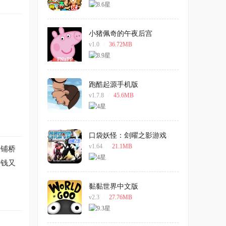
小猪佩奇的午夜后宫
v1.0
/
36.72MB
跑酷起源手机版
v1.7.8
/
45.6MB
口袋妖怪：刽曜之影游戏
v1.64
/
21.1MB
板铺桥
省钱又
黏黏世界中文版
v2.3
/
27.76MB