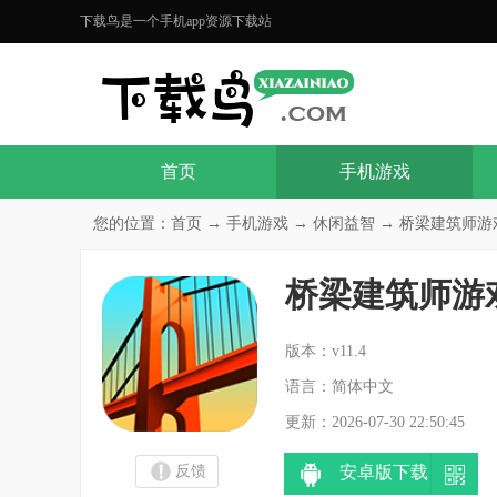
下载鸟是一个手机app资源下载站
首页
手机游戏
您的位置：
首页
→
手机游戏
→
休闲益智
→ 桥梁建筑师游戏v
桥梁建筑师游
分
版本：v11.4
语言：简体中文
更新：2026-07-30 22:50:45
反馈
安卓版下载