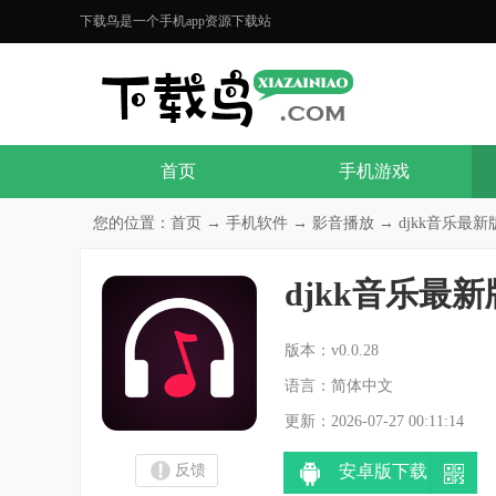
下载鸟是一个手机app资源下载站
首页
手机游戏
您的位置：
首页
→
手机软件
→
影音播放
→ djkk音乐最新版v
djkk音乐最新
分
版本：v0.0.28
语言：简体中文
更新：2026-07-27 00:11:14
反馈
安卓版下载