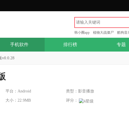
韩小圈app
植物大战僵尸
酷狗音
手机软件
排行榜
专题
0.0.28
版
平台：Android
类型：影音播放
大小：22.9MB
评分：