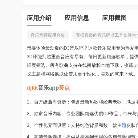
应用介绍
应用信息
应用截图
音乐音频应用合集
无损音质的音乐听书工具软件大
想要体验最劲爆的DJ音乐吗？这款音乐应用专为热爱
3D环绕到超重低音应有尽有。每日更新精选歌单，提
维度筛选。所有歌曲支持在线播放和本地下载，收藏功
义主题和网络换肤让使用更个性化，喜欢的就来下载。
djkk
音乐app
亮点
1、百万级曲库资源：包含最新热歌和经典老歌，满足
2、独家音乐内容：专业团队精选优质DJ作品，带来
3、个性化界面设置：支持纯色背景和数十款
主题
皮肤
4、高清音质选择：提供从标准到无损的多档音质调节