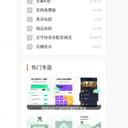
天籁K歌
5
v5.0.1.1
音阅免费版
6
v1.0.8
美乐短剧
7
v3.0
福运短剧
8
v1.0.0
文字转语音配音精灵
9
V1.0.13
石榴音乐
10
V1.0.7
热门专题