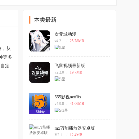
本类最新
次元城动漫
v4.2.1
/
25.78MB
曲，从
种等多
，自定
飞鼠视频最新版
v2.2.0
/
19.7MB
555影视netflix
v4.9.0
/
41.66MB
mx万能播放器安卓版
V2.11
/
12.4MB