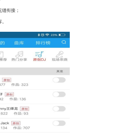
无缝衔接；
库。