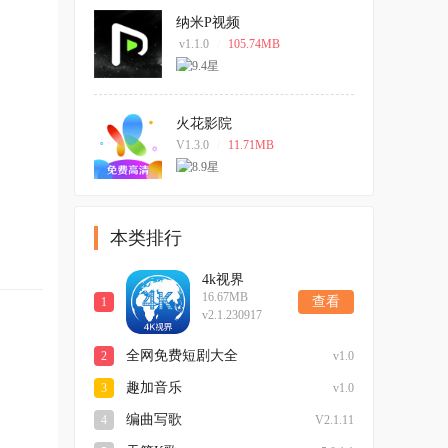
纳米P视频
v1.1.0
/
105.74MB
火花影院
V1.3.0
/
11.71MB
本类排行
4k视界
16.67MB
查看
1
v2.1.230917
全网免费短剧大全
2
v1.0
趣加音乐
3
v1.0
编曲写歌
4
V2.1.11