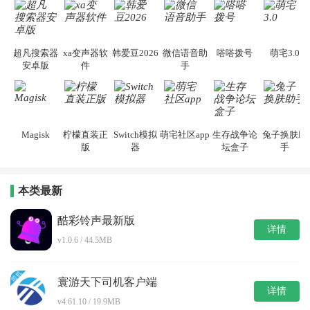
超凡搜索器
xa变声器软
韩爱豆2026
微信语音助
嗒嗒拨号
萌宅3.0
安卓版
件
手
Magisk
柠檬直装正
Switch模拟
萌宅社区app
生存战争论
兔子换肤助
版
器
坛盒子
手
本类最新
酷彩铃声最新版
详情
v1.0.6 / 44.5MB
寰游天下司机客户端
详情
v4.61.10 / 19.9MB