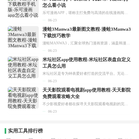
怎么看小说
乐可漫画APP，堪称主打免费与高清的在线漫画阅读神器。其官方版提供海量完整版漫画资源，无论是国内漫画，还是日漫、韩漫、台漫、美漫等国外漫画，应有尽有，随时供你阅读。只需轻点一下，便能直接进入阅读界面。不仅如此，乐可漫画最新版本更新速度极快，在这里，你总能抢先看到全网一手漫画章节内容！...
06-23
漫蛙3Manwa3最新图文教程-漫蛙3Manwa3
下载技巧教学
漫蛙MANWA3，汇聚全球热门漫画资源，涵盖韩漫、欧美漫画、国漫等多种类型，题材丰富多样，全方位满足用户阅读喜好。它不仅是阅读平台，更是创作平台，为广大用户打造零门槛创作环境。...
06-23
米坛社区app使用教程-米坛社区表盘自定义
工具怎么用
米坛社区是专为钟表爱好者打造的交流平台。无论你是初涉钟表领域的普通爱好者，还是拥有多年收藏经验的资深玩家，都能在此找到属于自己的天地。 无需注册，就能轻松参与其中。通过专业的讨论论坛与丰富的交互功能，你可与世界各地的钟表爱好者畅快交流。若你钟情于钟表，米坛社区无疑是值得一试的理想之选。在这里，你能获取最新的手表资讯，交流见解，提升鉴赏品味，让每一块手表都成为收藏故事中重要的一部分。感兴趣的朋友，不要错过下载机会。...
06-23
天天影院观看电视剧app使用教程-天天影院
免费观看攻略大全
不少影视爱好者都在探寻天天影院观看电视剧的完整方法，结合最新平台使用规则，本篇新手入门攻略全面讲解观看渠道、检索流程、播放设置以及画面模式调整等实用内容。全文适配手机、电脑等主流设备，步骤简洁易懂，无论是初次使用的新手，还是想要优化观影体验的用户，都能参照内容快速上手，熟练掌握平台各项操作技巧，轻松畅享影视内容。...
06-23
实用工具排行榜