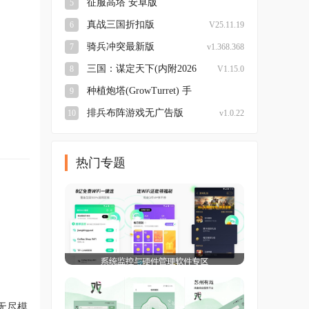
征服高塔 安卓版
5
v23.0.45 手机版
真战三国折扣版
6
V25.11.19
骑兵冲突最新版
7
v1.368.368
三国：谋定天下(内附2026
8
V1.15.0
兑换码大全)安卓版
种植炮塔(GrowTurret) 手
9
机最新版
v8.5.9 安卓版
排兵布阵游戏无广告版
10
v1.0.22
热门专题
无尽模