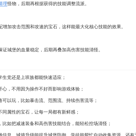
清理
怪物，后期再根据获得的技能调整流派。
配增加攻击范围和攻速的宝石，这样能最大化核心技能的效果。
保证城堡的血量稳定，后期再叠加高伤害技能清怪。
是学生党还是上班族都能快速适应；
很开心，不用因为操作不好而影响游戏体验；
套路可以玩，比如暴击流、范围流、持续伤害流等；
得不同属性的宝石，让每一局都有新鲜感；
法，比如把减速装备和高伤害技能结合，能轻松控场清怪；
英雄信息，城墙升级能提升城堡防御，学徒能帮忙自动收集资源，还有