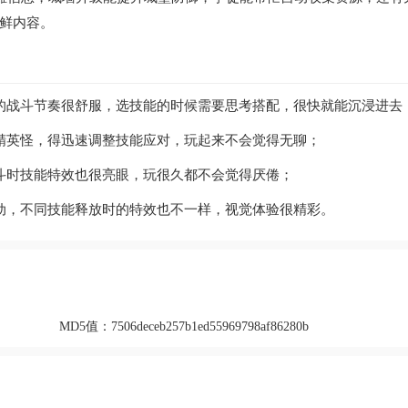
鲜内容。
的战斗节奏很舒服，选技能的时候需要思考搭配，很快就能沉浸进去
精英怪，得迅速调整技能应对，玩起来不会觉得无聊；
斗时技能特效也很亮眼，玩很久都不会觉得厌倦；
动，不同技能释放时的特效也不一样，视觉体验很精彩。
MD5值：
7506deceb257b1ed55969798af86280b