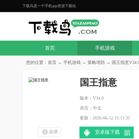
下载鸟是一个手机app资源下载站
首页
手机游戏
您的位置：
首页
→
手机游戏
→
策略塔防
→ 国王指意V34.
国王指意
分
版本：V34.0
语言：中文
更新：2026-06-12 15:13:35
反馈
安卓版下载