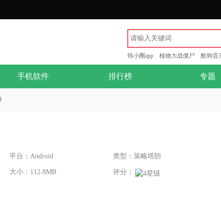
韩小圈app
植物大战僵尸
酷狗音
手机软件
排行榜
专题
0
平台：Android
类型：策略塔防
大小：112.8MB
评分：