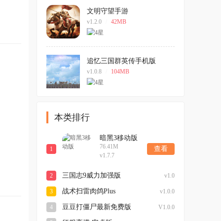
文明守望手游
v1.2.0
/
42MB
追忆三国群英传手机版
v1.0.8
/
104MB
本类排行
暗黑3移动版
76.41M
查看
1
v1.7.7
三国志9威力加强版
2
v1.0
战术扫雷肉鸽Plus
3
v1.0.0
豆豆打僵尸最新免费版
4
V1.0.0