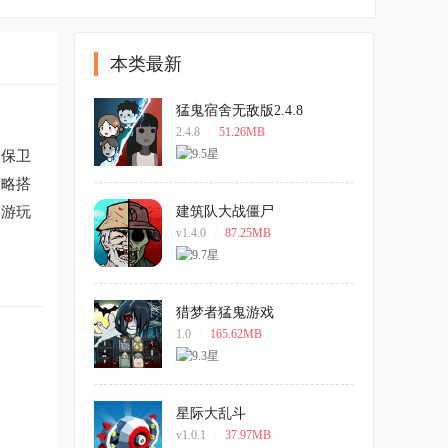
本类最新
猛鬼宿舍无敌版2.4.8
2.4.8
/
51.26MB
力保卫
策略搭
的游玩
建筑队大战僵尸
v1.4.0
/
87.25MB
猎梦者猛鬼游戏
1.0
/
165.62MB
星际大乱斗
v1.0.1
/
37.97MB