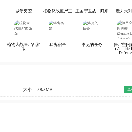
城堡突袭
植物怒战僵尸王
王国守卫战：归来
魔力大
植物大战僵尸西游
猛鬼宿舍
洛克的任务
僵尸空闲
版
(Zombie I
Defense
大小： 58.3MB
查