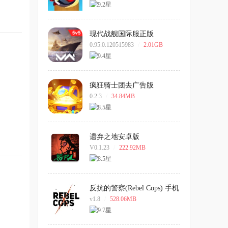
现代战舰国际服正版
0.95.0.120515983
/
2.01GB
疯狂骑士团去广告版
0.2.3
/
34.84MB
遗弃之地安卓版
V0.1.23
/
222.92MB
反抗的警察(Rebel Cops) 手机
版
v1.8
/
528.06MB