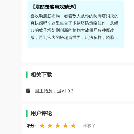
【塔防策略游戏精选】
喜欢动脑筋布局，看着敌人被你的防御塔消灭的
爽快感吗？这里集合了多款塔防策略佳作，从经
典的猴子塔防到创新的植物大战僵尸各种魔改
版，再到宏大的塔瑞斯世界，玩法多样，烧脑又
解压。无论你是喜欢传统布阵还是融合了RPG元
素的塔防，都能找到心头好。快来组建你的最强
防线，抵御一波波进攻吧！感兴趣的话，就来下
载试试看吧！
相关下载
国王指意手游v1.0.3
用户评论
★
★
★
★
★
评分:
棒极了