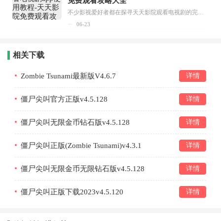
免费观看攻略大全
不少影视爱好者都在探寻天天影院观看电视剧的完整方法，结合最新平台使用规则，本篇新手入门攻略全面讲解观看渠道、检索流程、播放设置以及画面模式调整等实用内容。全文适配手机、电脑等主流设备，步骤简洁易懂，无论是初次使用的新手，还是想要优化观影体验的用户，都能参照内容快速上手，熟练掌握平台各项操作技巧，轻松畅享影视内容。...
06-23
相关下载
Zombie Tsunami最新版V4.6.7
详情
僵尸尖叫官方正版v4.5.128
详情
僵尸尖叫无限金币钻石版v4.5.128
详情
僵尸尖叫正版(Zombie Tsunami)v4.3.1
详情
僵尸尖叫无限金币无限钻石版v4.5.128
详情
僵尸尖叫正版下载2023v4.5.120
详情