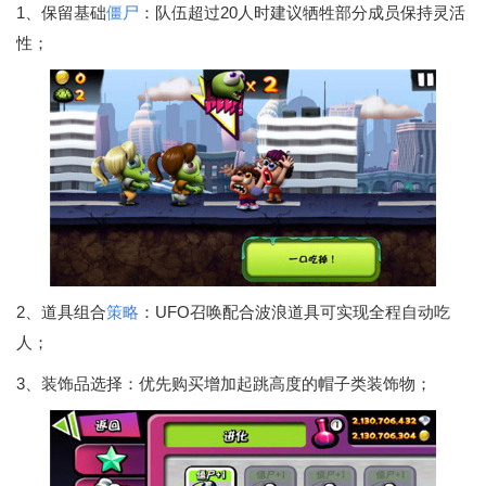
1、保留基础
僵尸
：队伍超过20人时建议牺牲部分成员保持灵活
性；
2、道具组合
策略
：UFO召唤配合波浪道具可实现全程自动吃
人；
3、装饰品选择：优先购买增加起跳高度的帽子类装饰物；