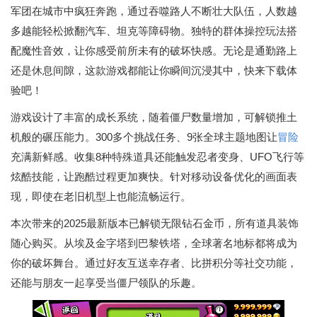
军团在城市中疯狂奔跑，通过吞噬路人不断壮大队伍，人数越
多越能轻松掀翻汽车、坦克等障碍物。独特的群体操控玩法搭
配魔性音效，让你感受前所未有的破坏快感。无论是通勤路上
还是休息间隙，这款游戏都能让你瞬间沉浸其中，快来下载体
验吧！
游戏设计了丰富的成长系统，随着僵尸数量增加，可解锁推土
机般的碾压能力。300多个挑战任务、9张全球主题地图让
冒险
充满新鲜感。收集8种特殊道具还能触发忍者变身、UFO飞行等
炫酷技能，让跑酷过程更加爽快。针对移动设备优化的画面表
现，即使在老旧机型上也能流畅运行。
本次带来的2025最新版本已解锁无限钻石金币，所有道具装饰
随心购买。从埃及金字塔到巴黎铁塔，全球著名地标都将成为
你的破坏舞台。通过好友互送幸存者、比拼积分等社交功能，
还能与朋友一起享受当僵尸领队的乐趣。