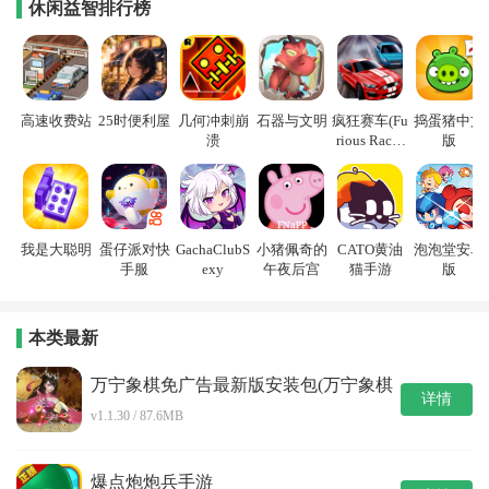
休闲益智排行榜
高速收费站
25时便利屋
几何冲刺崩
石器与文明
疯狂赛车(Fu
捣蛋猪中文
溃
rious Racin
版
g)
我是大聪明
蛋仔派对快
GachaClubS
小猪佩奇的
CATO黄油
泡泡堂安卓
手服
exy
午夜后宫
猫手游
版
本类最新
万宁象棋免广告最新版安装包(万宁象棋
详情
大招版正版)
v1.1.30 / 87.6MB
爆点炮炮兵手游