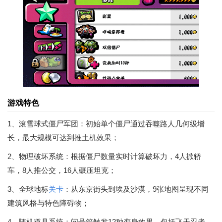
游戏特色
1、滚雪球式僵尸军团：初始单个僵尸通过吞噬路人几何级增
长，最大规模可达到推土机效果；
2、物理破坏系统：根据僵尸数量实时计算破坏力，4人掀轿
车，8人推公交，16人碾压坦克；
3、全球地标
关卡
：从东京街头到埃及沙漠，9张地图呈现不同
建筑风格与特色障碍物；
4、随机道具系统：问号箱触发12种变身效果，包括飞天忍者、