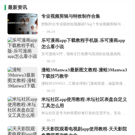
最新资讯
专业视频剪辑与特效制作合集
想制作出专业级的短视频或Vlog？专业视频剪辑与特效制作大全专题为你提供了从剪辑、抠像到特效包装的全套解决方案。无论是添加炫酷的片头、进行精准的视频抠图，还是制...
06-24
乐可漫画app下载教程手机版-乐可漫画app
怎么看小说
乐可漫画APP，堪称主打免费与高清的在线漫画阅读神器。其官方版提供海量完整版漫画资源，无论是国内漫画，还是日漫、韩漫、台漫、美漫等国外漫画，应有尽有，随时供你阅读。只需轻点一下，便能直接进入阅读界面。不仅如此，乐可漫画最新版本更新速度极快，在这里，你总能抢先看到全网一手漫画章节内容！...
06-23
漫蛙3Manwa3最新图文教程-漫蛙3Manwa3
下载技巧教学
漫蛙MANWA3，汇聚全球热门漫画资源，涵盖韩漫、欧美漫画、国漫等多种类型，题材丰富多样，全方位满足用户阅读喜好。它不仅是阅读平台，更是创作平台，为广大用户打造零门槛创作环境。...
06-23
米坛社区app使用教程-米坛社区表盘自定义
工具怎么用
米坛社区是专为钟表爱好者打造的交流平台。无论你是初涉钟表领域的普通爱好者，还是拥有多年收藏经验的资深玩家，都能在此找到属于自己的天地。 无需注册，就能轻松参与其中。通过专业的讨论论坛与丰富的交互功能，你可与世界各地的钟表爱好者畅快交流。若你钟情于钟表，米坛社区无疑是值得一试的理想之选。在这里，你能获取最新的手表资讯，交流见解，提升鉴赏品味，让每一块手表都成为收藏故事中重要的一部分。感兴趣的朋友，不要错过下载机会。...
06-23
天天影院观看电视剧app使用教程-天天影院