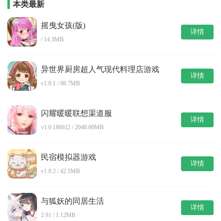
本类最新
摇曳女孩(版)
详情
/ 14.3MB
异世界厨房超人气现代料理店游戏
详情
v1.0.1 / 98.7MB
闪耀暖暖联想渠道服
详情
v1.0.186612 / 2048.00MB
民宿模拟器游戏
详情
v1.0.2 / 42.5MB
与狐妖的同居生活
详情
2.91 / 1.12MB