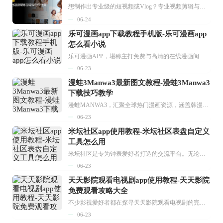
想制作出专业级的短视频或Vlog？专业视频剪辑与特效制作大全专题为你提供了从剪辑、抠像到特效包装的全套解决方案。无论是添加炫酷的片头、进行精准的视频抠图，还是制...
06-24
乐可漫画app下载教程手机版-乐可漫画app
怎么看小说
乐可漫画APP，堪称主打免费与高清的在线漫画阅读神器。其官方版提供海量完整版漫画资源，无论是国内漫画，还是日漫、韩漫、台漫、美漫等国外漫画，应有尽有，随时供你阅读。只需轻点一下，便能直接进入阅读界面。不仅如此，乐可漫画最新版本更新速度极快，在这里，你总能抢先看到全网一手漫画章节内容！...
06-23
漫蛙3Manwa3最新图文教程-漫蛙3Manwa3
下载技巧教学
漫蛙MANWA3，汇聚全球热门漫画资源，涵盖韩漫、欧美漫画、国漫等多种类型，题材丰富多样，全方位满足用户阅读喜好。它不仅是阅读平台，更是创作平台，为广大用户打造零门槛创作环境。...
06-23
米坛社区app使用教程-米坛社区表盘自定义
工具怎么用
米坛社区是专为钟表爱好者打造的交流平台。无论你是初涉钟表领域的普通爱好者，还是拥有多年收藏经验的资深玩家，都能在此找到属于自己的天地。 无需注册，就能轻松参与其中。通过专业的讨论论坛与丰富的交互功能，你可与世界各地的钟表爱好者畅快交流。若你钟情于钟表，米坛社区无疑是值得一试的理想之选。在这里，你能获取最新的手表资讯，交流见解，提升鉴赏品味，让每一块手表都成为收藏故事中重要的一部分。感兴趣的朋友，不要错过下载机会。...
06-23
天天影院观看电视剧app使用教程-天天影院
免费观看攻略大全
不少影视爱好者都在探寻天天影院观看电视剧的完整方法，结合最新平台使用规则，本篇新手入门攻略全面讲解观看渠道、检索流程、播放设置以及画面模式调整等实用内容。全文适配手机、电脑等主流设备，步骤简洁易懂，无论是初次使用的新手，还是想要优化观影体验的用户，都能参照内容快速上手，熟练掌握平台各项操作技巧，轻松畅享影视内容。...
06-23