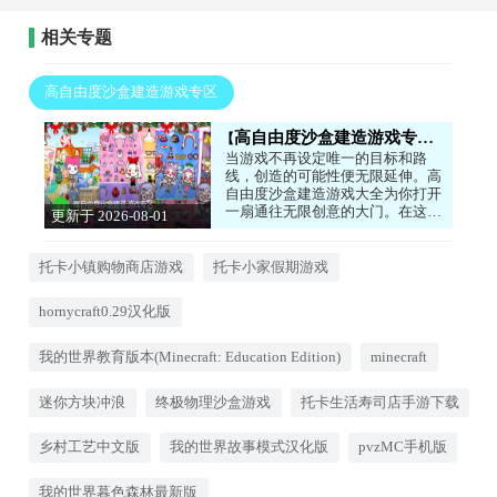
相关专题
高自由度沙盒建造游戏专区
高自由度沙盒建造游戏专区
当游戏不再设定唯一的目标和路
线，创造的可能性便无限延伸。高
自由度沙盒建造游戏大全为你打开
一扇通往无限创意的大门。在这
更新于 2026-08-01
里，你既是造物主也是探险家，可
15:42:03
以从零开始搭建宏伟的城堡、复杂
的机械，或是重现一个温馨的小
托卡小镇购物商店游戏
托卡小家假期游戏
镇。游戏提供丰富的素材和物理规
则，你可以自由组合、随意改造，
hornycraft0.29汉化版
甚至邀请朋友一起在你的世界里探
索。没有等级束缚，没有任务催
促，只有纯粹的创造乐趣和探索未
我的世界教育版本(Minecraft: Education Edition)
minecraft
知的惊喜。
迷你方块冲浪
终极物理沙盒游戏
托卡生活寿司店手游下载
乡村工艺中文版
我的世界故事模式汉化版
pvzMC手机版
我的世界暮色森林最新版