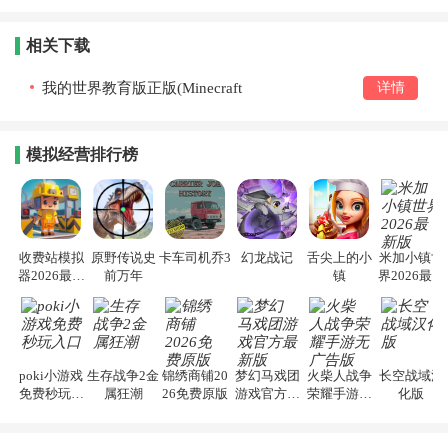
相关下载
我的世界教育版正版(Minecraft
详情
Education)v1.18.45.0
模拟经营排行榜
收费站模拟
原野传说史
卡车司机乔3
幻龙战记
舌尖上的小
米加小镇世
器2026最新
前万年
镇
界2026最新
版
版
poki小游戏
生存战争2金
锦绣商铺20
梦幻马戏团
火柴人战争
长空战域汉
免费秒玩入
属狂潮
26免费原版
游戏官方最
荣耀手游无
化版
口
新版
广告版