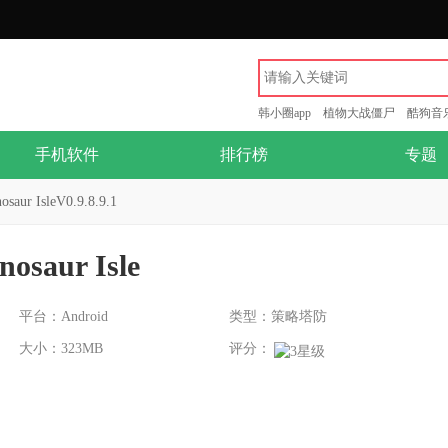
韩小圈app
植物大战僵尸
酷狗音
手机软件
排行榜
专题
saur IsleV0.9.8.9.1
nosaur Isle
平台：Android
类型：策略塔防
大小：323MB
评分：