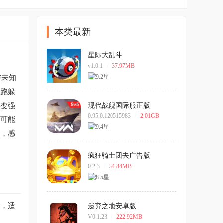
本类最新
星际大乱斗
v1.0.1
/
37.97MB
与未知
奔跑躲
断变强
现代战舰国际服正版
0.95.0.120515983
/
2.01GB
都可能
力，感
疯狂骑士团去广告版
0.2.3
/
34.84MB
活，适
遗弃之地安卓版
V0.1.23
/
222.92MB