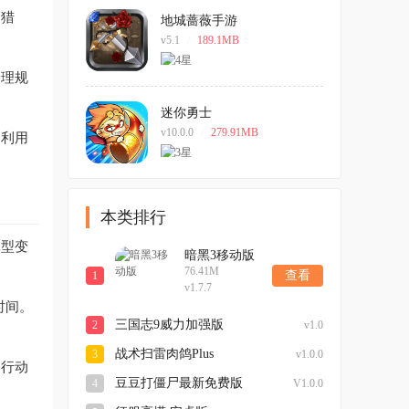
的猎
地城蔷薇手游
v5.1
/
189.1MB
合理规
迷你勇士
v10.0.0
/
279.91MB
会利用
本类排行
体型变
暗黑3移动版
76.41M
查看
1
v1.7.7
时间。
三国志9威力加强版
2
v1.0
战术扫雷肉鸽Plus
3
v1.0.0
的行动
豆豆打僵尸最新免费版
4
V1.0.0