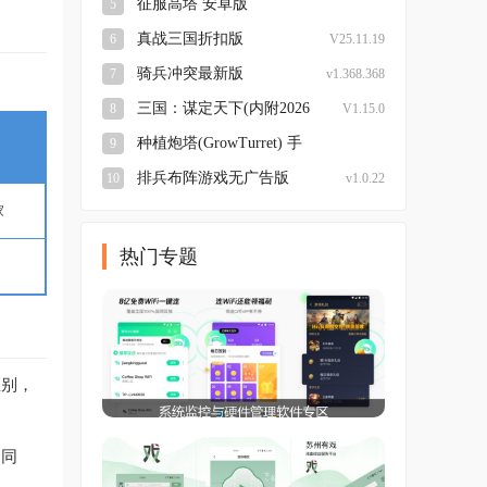
征服高塔 安卓版
5
v23.0.45 手机版
真战三国折扣版
6
V25.11.19
骑兵冲突最新版
7
v1.368.368
三国：谋定天下(内附2026
8
V1.15.0
兑换码大全)安卓版
种植炮塔(GrowTurret) 手
9
机最新版
v8.5.9 安卓版
排兵布阵游戏无广告版
10
v1.0.22
家
热门专题
区别，
。同