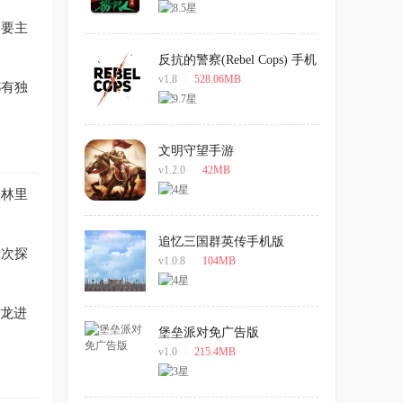
则要主
反抗的警察(Rebel Cops) 手机
版
v1.8
/
528.06MB
都有独
文明守望手游
v1.2.0
/
42MB
森林里
追忆三国群英传手机版
一次探
v1.0.8
/
104MB
恐龙进
堡垒派对免广告版
v1.0
/
215.4MB