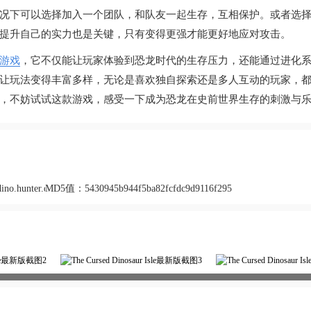
况下可以选择加入一个团队，和队友一起生存，互相保护。或者选
提升自己的实力也是关键，只有变得更强才能更好地应对攻击。
游戏
，它不仅能让玩家体验到恐龙时代的生存压力，还能通过进化
让玩法变得丰富多样，无论是喜欢独自探索还是多人互动的玩家，
，不妨试试这款游戏，感受一下成为恐龙在史前世界生存的刺激与
dino.hunter.dinos.online.trex.tyrannosaurus.simulator.cc
MD5值：
5430945b944f5ba82fcfdc9d9116f295