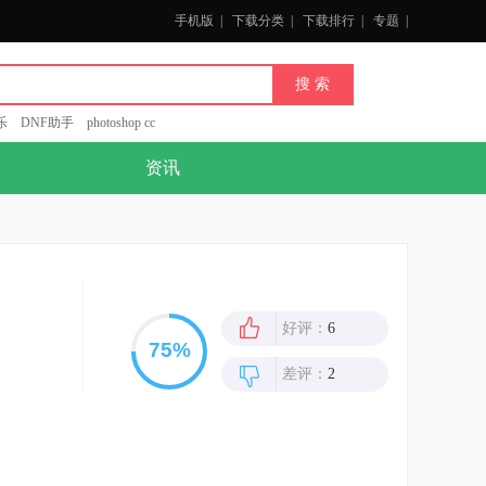
手机版
|
下载分类
|
下载排行
|
专题
|
乐
DNF助手
photoshop cc
资讯
好评：
6
差评：
2