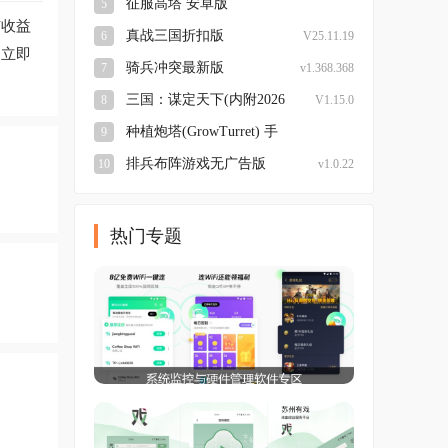
征服高塔 安卓版
5
与收益
v23.0.45 手机版
真战三国折扣版
6
V25.11.19
。立即
骑兵冲突最新版
7
v1.368.368
三国：谋定天下(内附2026
8
V1.15.0
兑换码大全)安卓版
种植炮塔(GrowTurret) 手
9
机最新版
v8.5.9 安卓版
排兵布阵游戏无广告版
10
v1.0.22
热门专题