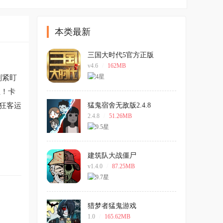
本类最新
三国大时代5官方正版
v4.6
/
162MB
刻紧盯
纽！卡
狂客运
猛鬼宿舍无敌版2.4.8
2.4.8
/
51.26MB
建筑队大战僵尸
v1.4.0
/
87.25MB
猎梦者猛鬼游戏
1.0
/
165.62MB