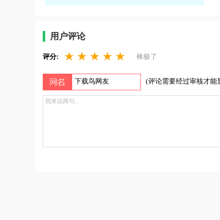
松养成，不肝不氪也能玩得很爽。感兴趣的话，
就来下载试试看吧！
用户评论
★
★
★
★
★
评分:
棒极了
(评论需要经过审核才能