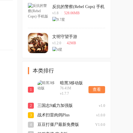
反抗的警察(Rebel Cops) 手机
版
v1.8
/
528.06MB
文明守望手游
v1.2.0
/
42MB
本类排行
暗黑3移动版
76.41M
查看
1
v1.7.7
三国志9威力加强版
2
v1.0
战术扫雷肉鸽Plus
3
v1.0.0
豆豆打僵尸最新免费版
4
V1.0.0