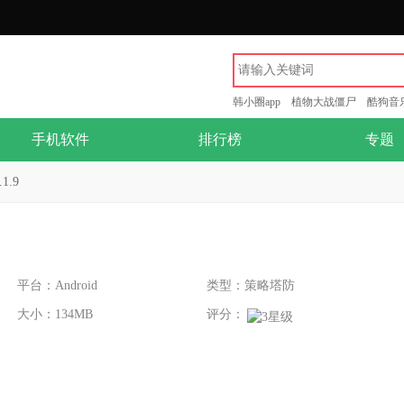
韩小圈app
植物大战僵尸
酷狗音
手机软件
排行榜
专题
1.9
平台：Android
类型：策略塔防
大小：134MB
评分：