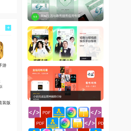
+
手游
直装版