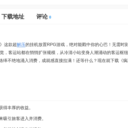
下载地址
评论
0
》这款超
解压
的挂机放置RPG游戏，绝对能戳中你的心巴！无需时
觉，客运站都在悄悄扩张规模，从冷清小站变身人潮涌动的客运枢
络绎不绝地涌入消费，成就感直接拉满！还等什么？现在就下载《疯
断获得丰厚的收益。
施来吸引旅客进入并消费。