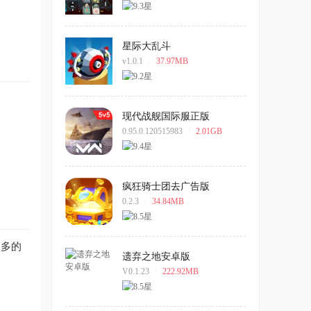
星际大乱斗
v1.0.1
/
37.97MB
现代战舰国际服正版
0.95.0.120515983
/
2.01GB
疯狂骑士团去广告版
0.2.3
/
34.84MB
更多的
遗弃之地安卓版
V0.1.23
/
222.92MB