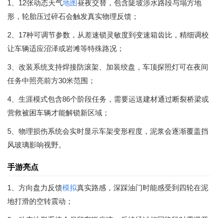
1、12张动态天气
地图
昼夜交替，包含陡坡涉水路段与塌方地
形，轮胎压过碎石会触发真实物理反馈；
2、17种可调节参数，从差速锁灵敏度到变速箱齿比，精细调校
让车辆适应沼泽或岩滩等特殊路况；
3、改装系统支持焊接防滚架、加装绞盘，车顶探照灯可在夜间
任务中照亮前方30米范围；
4、生涯模式包含86个阶段任务，需要运送建材通过断裂桥梁或
营救被困车辆才能解锁新区域；
5、物理损伤系统会实时显示车架变形程度，泥浆会逐渐覆盖挡
风玻璃影响视野。
手游亮点
1、方向盘力反馈
模拟
真实路感，深踩油门时能感受到四轮在泥
地打滑的空转震动；