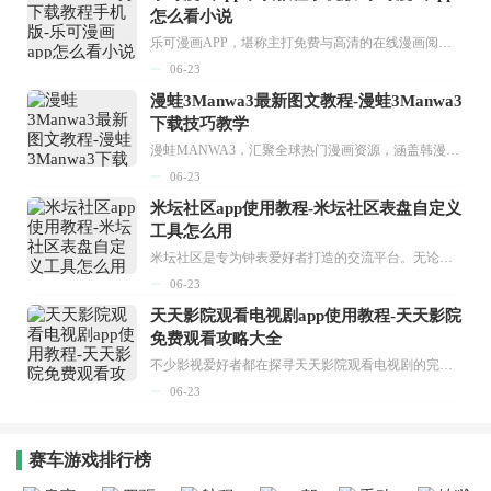
怎么看小说
乐可漫画APP，堪称主打免费与高清的在线漫画阅读神器。其官方版提供海量完整版漫画资源，无论是国内漫画，还是日漫、韩漫、台漫、美漫等国外漫画，应有尽有，随时供你阅读。只需轻点一下，便能直接进入阅读界面。不仅如此，乐可漫画最新版本更新速度极快，在这里，你总能抢先看到全网一手漫画章节内容！...
06-23
漫蛙3Manwa3最新图文教程-漫蛙3Manwa3
下载技巧教学
漫蛙MANWA3，汇聚全球热门漫画资源，涵盖韩漫、欧美漫画、国漫等多种类型，题材丰富多样，全方位满足用户阅读喜好。它不仅是阅读平台，更是创作平台，为广大用户打造零门槛创作环境。...
06-23
米坛社区app使用教程-米坛社区表盘自定义
工具怎么用
米坛社区是专为钟表爱好者打造的交流平台。无论你是初涉钟表领域的普通爱好者，还是拥有多年收藏经验的资深玩家，都能在此找到属于自己的天地。 无需注册，就能轻松参与其中。通过专业的讨论论坛与丰富的交互功能，你可与世界各地的钟表爱好者畅快交流。若你钟情于钟表，米坛社区无疑是值得一试的理想之选。在这里，你能获取最新的手表资讯，交流见解，提升鉴赏品味，让每一块手表都成为收藏故事中重要的一部分。感兴趣的朋友，不要错过下载机会。...
06-23
天天影院观看电视剧app使用教程-天天影院
免费观看攻略大全
不少影视爱好者都在探寻天天影院观看电视剧的完整方法，结合最新平台使用规则，本篇新手入门攻略全面讲解观看渠道、检索流程、播放设置以及画面模式调整等实用内容。全文适配手机、电脑等主流设备，步骤简洁易懂，无论是初次使用的新手，还是想要优化观影体验的用户，都能参照内容快速上手，熟练掌握平台各项操作技巧，轻松畅享影视内容。...
06-23
赛车游戏排行榜