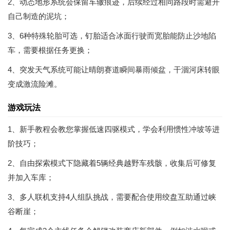
2、动态地形系统会保留车辙痕迹，后续经过相同路段时需避开
自己制造的泥坑；
3、6种特殊轮胎可选，钉胎适合冰面行驶而宽胎能防止沙地陷
车，需要根据任务更换；
4、突发天气系统可能让晴朗赛道瞬间暴雨倾盆，干涸河床转眼
变成激流险滩。
游戏玩法
1、新手教程会教您掌握低速四驱模式，学会利用惯性冲坡等进
阶技巧；
2、自由探索模式下隐藏着5辆经典越野车残骸，收集后可修复
并加入车库；
3、多人联机支持4人组队挑战，需要配合使用绞盘互助通过峡
谷断崖；