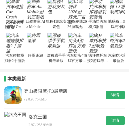
皇家汽车碰
四驱赛车 Al
航程4游戏安
3D驾驶课20
手动挡汽车
地狱骑士3游
撞 Car Crash
a Mobile游
装包
26游戏无广
模拟器游戏
戏纯净版
Royale免费
戏完整版
告版
安装包
版
汽车碰撞模
終焉逢瀬
漂移猎手手
汽车街头4游
疯狂摩托车
汽车吃汽车2
拟器2手游版
机最新版
戏官方最新
技2游戏最新
最新版
版
版
本类最新
登山极限摩托3最新版
详情
v2.0.9 / 75.6MB
洛克王国
详情
2.97 / 255.99MB