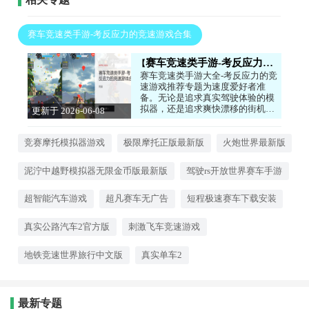
赛车竞速类手游-考反应力的竞速游戏合集
赛车竞速类手游-考反应力的竞速游戏合集
赛车竞速类手游大全-考反应力的竞
速游戏推荐专题为速度爱好者准
备。无论是追求真实驾驶体验的模
拟器，还是追求爽快漂移的街机风
更新于 2026-06-08
格，都能在这里找到。在赛道上与
12:34:03
对手竞速，感受引擎轰鸣和轮胎摩
擦的刺激，考验你的反应速度和操
竞赛摩托模拟器游戏
极限摩托正版最新版
火炮世界最新版
作技巧。每一次完美过弯都是肾上
腺素飙升的时刻。感兴趣的小伙伴
泥泞中越野模拟器无限金币版最新版
驾驶rs开放世界赛车手游
快快下载吧！
超智能汽车游戏
超凡赛车无广告
短程极速赛车下载安装
真实公路汽车2官方版
刺激飞车竞速游戏
地铁竞速世界旅行中文版
真实单车2
最新专题