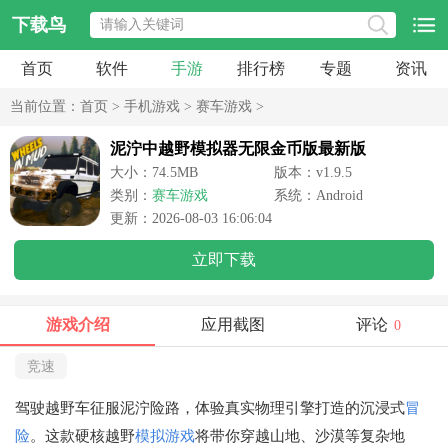
下载鸟
首页
软件
手游
排行榜
专题
资讯
当前位置：
首页
>
手机游戏
>
赛车游戏
>
泥泞中越野模拟器无限金币版最新版
大小：74.5MB
版本：v1.9.5
类别：
赛车游戏
系统：Android
更新：2026-08-03 16:06:04
立即下载
游戏介绍
应用截图
评论
0
竞速
驾驶越野车征服泥泞险路，体验真实物理引擎打造的沉浸式
冒
险
。这款硬核越野
模拟游戏
将带你穿越山地、沙漠等复杂地