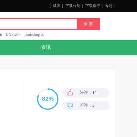
手机版
|
下载分类
|
下载排行
|
专题
|
乐
DNF助手
photoshop cc
资讯
好评：
14
差评：
3