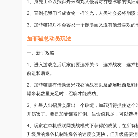
1、身先士卒以抵御外来肉丸入侵者对乔恩冰箱的疯狂
2、直到把我们当成食物一样吃光，人类社会必将崩溃
3、加菲猫绝对不会容忍一个惨淡而又没有他最喜欢的
加菲猫总动员玩法
一、新手攻略
1、进入游戏之后玩家们要选择关卡，选择战友，选择
前进和后退。
2、加菲猫拥有借助爆米花召唤战友以及施展吐西瓜籽
爆米花数量充足时，召唤才能成功。
3、外星人出招后会露出一个破绽，加菲猫得抓住这个
开伤害了。要是加菲猫被打倒、生命值耗尽，可以选择
4、玩家在单机或联网挑战模式下获得的成就，在所有
升级后的爆谷机制造爆谷的速度会更快，但升级需要消