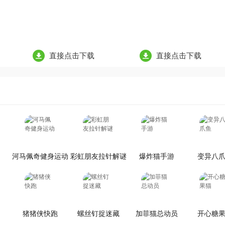
直接点击下载
直接点击下载
河马佩奇健身运动
彩虹朋友拉针解谜
爆炸猫手游
变异八
猪猪侠快跑
螺丝钉捉迷藏
加菲猫总动员
开心糖