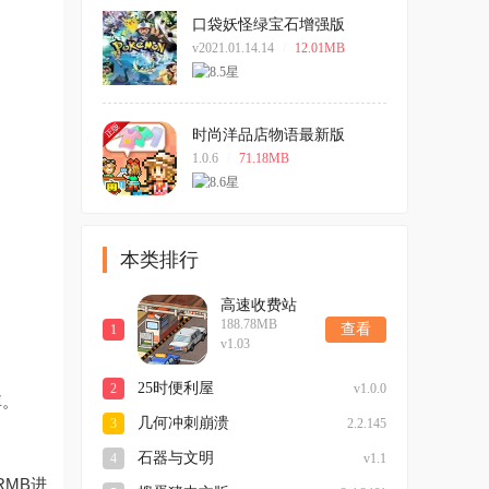
口袋妖怪绿宝石增强版
v2021.01.14.14
/
12.01MB
时尚洋品店物语最新版
1.0.6
/
71.18MB
本类排行
高速收费站
188.78MB
查看
1
v1.03
25时便利屋
2
v1.0.0
掉。
几何冲刺崩溃
3
2.2.145
石器与文明
4
v1.1
MB进