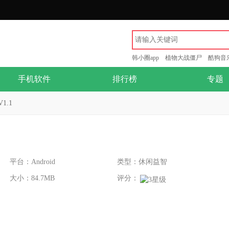
韩小圈app
植物大战僵尸
酷狗音
手机软件
排行榜
专题
1.1
平台：Android
类型：休闲益智
大小：84.7MB
评分：