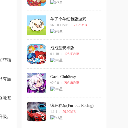
羊了个羊红包版游戏
v6.3.0.17506
/
22.25MB
泡泡堂安卓版
0.1.18
/
125.53MB
加菲猫
GachaClubSexy
只有当
v2.0.0
/
203.86MB
就能避
疯狂赛车(Furious Racing)
1.1.1
/
50.99MB
升级。