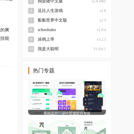
捣蛋猪中文版
5
v2.4.3461
逗比人生游戏
6
v2.0
黏黏世界中文版
7
v2.3
人的爽
schooltales
8
v1.0.4
化技能
涂鸦上帝
9
v3.2.5
我是大聪明
10
V1.0.0.1
热门专题