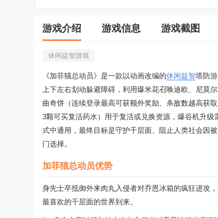
游戏介绍
游戏信息
游戏截图
休闲益智游戏
《加菲猫总动员》是一款以动画改编的
休闲益智
塔防游
上下左右划动躲避障碍，利用爆米花召唤迪欧、尼莫尔
曲奇饼（连续登录最高可获额外奖励、杀敌数越高获取越
3颗可买复活药水）用于复活或兑换资源，爆谷机升级
式中通用，最终目标是守护千层面、阻止人类社会因被
门选择。
加菲猫总动员优势
身先士卒抵御外来肉丸入侵者对乔恩冰箱的疯狂进攻，
最喜欢的千层面的世界到来。