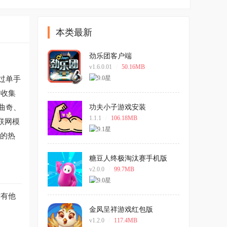
本类最新
劲乐团客户端
v1.6.0.01
/
50.16MB
过单手
需收集
曲奇、
功夫小子游戏安装
1.1.1
/
106.18MB
联网模
中的热
糖豆人终极淘汰赛手机版
v2.0.0
/
99.7MB
没有他
金凤呈祥游戏红包版
v1.2.0
/
117.4MB