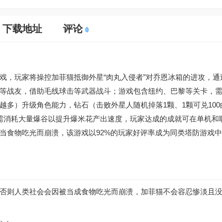
下载地址
评论
0
戏，玩家将操控加菲猫抵御外星“肉丸入侵者”对乔恩冰箱的进攻，通
等战友，借助毛线球击等武器战斗；游戏包含纽约、巴黎等关卡，
多）升级角色能力，钻石（击败外星人随机掉落1颗、1颗可兑100
需消耗大量爆谷以提升爆米花产出速度，玩家达成的成就可在单机和
当食物吃光而崩溃，该游戏以92%的玩家好评率成为同类塔防游戏
否则人类社会会因被当成食物吃光而崩溃，加菲猫不会容忍惨淡且