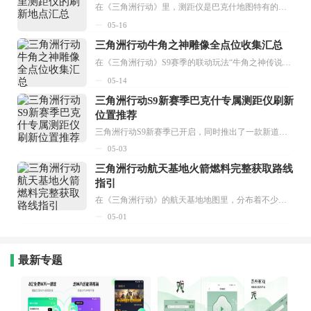
在《三角洲行动》里，测距仪是巴克什地图特有的红色品质（占8格）收藏品，它的用途主要是升级武器架，既不能交易也不能放进安全箱，玩家只能在地图里搜索获取。不少玩家都想知道它的刷新位置，这样就不用花太多时间找了，今天我就来和大家分享一下测距仪在巴克什地图的刷新地点。...
05-16
三角洲行动牛角之神雕像全点位收集汇总
在《三角洲行动》S9赛季的联动玩法“牛角之神传说”里，玩家得先拿到牛角钥匙，接着去地图上的牛角之神雕像处许愿，就能得到相应奖励。接下来，小编就为大家整理分享三角洲行动牛角之神雕像的所有点位收集情况。...
05-14
三角洲行动S9新赛季巴克什专属测距仪刷新
位置推荐
三角洲行动S9新赛季已开启，同时推出了一款新道具——巴克什专属测距仪。该道具是升级武器架的必需物品，值得注意的是，它无法通过交易获得，只能在游戏地图中搜寻收集。接下来，小编将为大家介绍测距仪的所有刷新位置。...
05-03
三角洲行动航天基地火箭燃料完整获取路线
指引
在《三角洲行动》的航天基地地图里，分布着不少火箭燃料。这些燃料最主要的用途，是用于特勤处仓库的升级，特别是从7级提升到8级的阶段。不过，火箭燃料会占据12个物品格子，普通的保险箱根本装不下。那么，要怎样才能把火箭燃料顺利带离航天基地呢？接下来，小编就为大家详细介绍最佳的携带路线和关键点位。...
05-01
最新专题