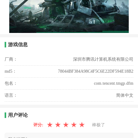
游戏信息
厂商：
深圳市腾讯计算机系统有限公司
md5：
78044BF384A98C4F5C6E22DF594E18B2
包名：
com.tencent.tmgp.dfm
语言：
简体中文
用户评论
★
★
★
★
★
评分:
棒极了