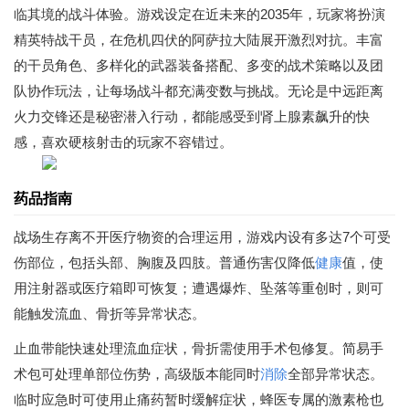
临其境的战斗体验。游戏设定在近未来的2035年，玩家将扮演
精英特战干员，在危机四伏的阿萨拉大陆展开激烈对抗。丰富
的干员角色、多样化的武器装备搭配、多变的战术策略以及团
队协作玩法，让每场战斗都充满变数与挑战。无论是中远距离
火力交锋还是秘密潜入行动，都能感受到肾上腺素飙升的快
感，喜欢硬核射击的玩家不容错过。
药品指南
战场生存离不开医疗物资的合理运用，游戏内设有多达7个可受
伤部位，包括头部、胸腹及四肢。普通伤害仅降低
健康
值，使
用注射器或医疗箱即可恢复；遭遇爆炸、坠落等重创时，则可
能触发流血、骨折等异常状态。
止血带能快速处理流血症状，骨折需使用手术包修复。简易手
术包可处理单部位伤势，高级版本能同时
消除
全部异常状态。
临时应急时可使用止痛药暂时缓解症状，蜂医专属的激素枪也