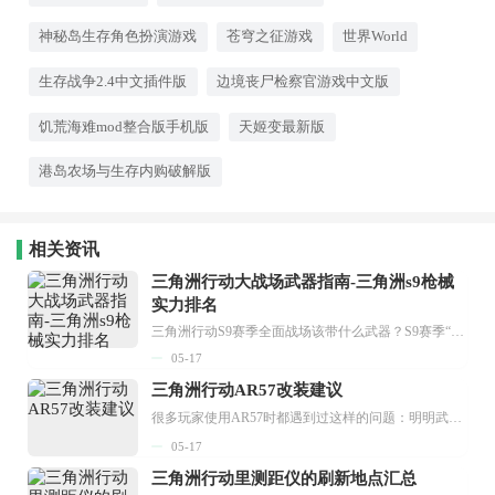
界仿佛真实存在。对于追求沉浸感
和视觉享受的玩家来说，这里就是
神秘岛生存角色扮演游戏
苍穹之征游戏
世界World
移动端的开放世界天堂。
生存战争2.4中文插件版
边境丧尸检察官游戏中文版
饥荒海难mod整合版手机版
天姬变最新版
港岛农场与生存内购破解版
相关资讯
三角洲行动大战场武器指南-三角洲s9枪械
实力排名
三角洲行动S9赛季全面战场该带什么武器？S9赛季“回声”现已开启，本期将为大家带来S9大战场的枪械强度排行，涵盖冲锋枪、狙击枪、突击步枪、轻机枪等多种类型，全兵种通用，玩家可依据自身需求灵活选择。...
05-17
三角洲行动AR57改装建议
很多玩家使用AR57时都遇到过这样的问题：明明武器伤害不俗，却总是难以精准命中目标。尤其是近距离交火时，枪械的抖动常常导致伤害丢失，可这把强势步枪又实在舍不得换掉。自己尝试调整配件后，枪械反而变得更飘，对战中明明先开枪却无法击倒对手，导致对局频繁失利。别担心，下面为大家带来三角洲行动AR57的改装攻略，助你让这把枪变得又稳又准，显著提升对战胜率。...
05-17
三角洲行动里测距仪的刷新地点汇总