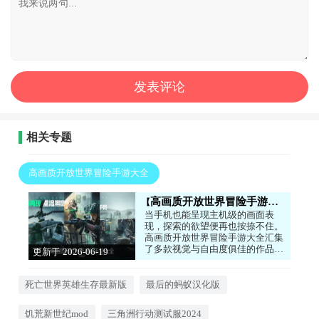
相关专题
高画质开放世界冒险手游大全
高画质开放世界冒险手游大全
当手机也能呈现主机级的画面表
现，探索的欲望便再也按捺不住。
高画质开放世界冒险手游大全汇集
了多款视觉与自由度俱佳的作品，
更新于 2026-06-19
从广袤的科幻废土到奇幻的异世界
12:50:05
大陆，每一帧都值得截图。你可以
无视主线，随意攀爬山巅、潜入海
死亡世界英雄生存最新版
最后的蚂蚁汉化版
底，或者只是骑马穿行于光影交错
的森林。动态天气系统、昼夜循环
饥荒新世纪mod
三角洲行动测试服2024
以及丰富的可交互环境，让这个世