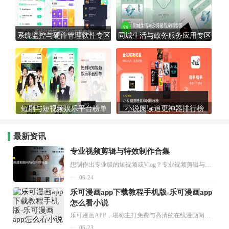
系统监控与硬件管理软件专区
同城生活与政务服务应用专区
短剧与短视频娱乐平台榜单
小说阅读追更神器排行榜
最新资讯
专业视频剪辑与特效制作合集
想制作出专业级的短视频或Vlog？专业视频剪辑与特效制作大全专题为你提供了从剪辑、抠像到特效包装的全套解决方案。无论是添加炫酷的片头、进行精准的视频抠图，还是制...
06-24
乐可漫画app下载教程手机版-乐可漫画app
怎么看小说
乐可漫画APP，堪称主打免费与高清的在线漫画阅读神器。其官方版提供海量完整版漫画资源，无论是国内漫画，还是日漫、韩漫、台漫、美漫等国外漫画，应有尽有，随时供你阅读。只需轻点一下，便能直接进入阅读界面。不仅如此，乐可漫画最新版本更新速度极快，在这里，你总能抢先看到全网一手漫画章节内容！...
06-23