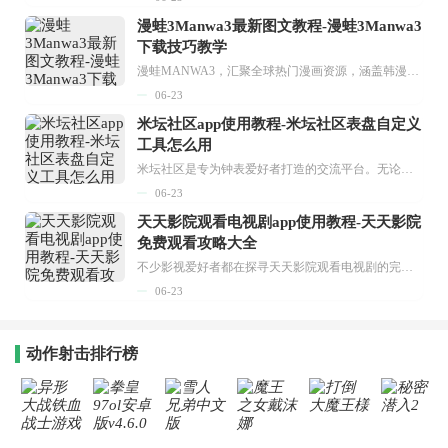
漫蛙3Manwa3最新图文教程-漫蛙3Manwa3
下载技巧教学
漫蛙MANWA3，汇聚全球热门漫画资源，涵盖韩漫、欧美漫画、国漫等多种类型，题材丰富多样，全方位满足用户阅读喜好。它不仅是阅读平台，更是创作平台，为广大用户打造零门槛创作环境。...
06-23
米坛社区app使用教程-米坛社区表盘自定义
工具怎么用
米坛社区是专为钟表爱好者打造的交流平台。无论你是初涉钟表领域的普通爱好者，还是拥有多年收藏经验的资深玩家，都能在此找到属于自己的天地。 无需注册，就能轻松参与其中。通过专业的讨论论坛与丰富的交互功能，你可与世界各地的钟表爱好者畅快交流。若你钟情于钟表，米坛社区无疑是值得一试的理想之选。在这里，你能获取最新的手表资讯，交流见解，提升鉴赏品味，让每一块手表都成为收藏故事中重要的一部分。感兴趣的朋友，不要错过下载机会。...
06-23
天天影院观看电视剧app使用教程-天天影院
免费观看攻略大全
不少影视爱好者都在探寻天天影院观看电视剧的完整方法，结合最新平台使用规则，本篇新手入门攻略全面讲解观看渠道、检索流程、播放设置以及画面模式调整等实用内容。全文适配手机、电脑等主流设备，步骤简洁易懂，无论是初次使用的新手，还是想要优化观影体验的用户，都能参照内容快速上手，熟练掌握平台各项操作技巧，轻松畅享影视内容。...
06-23
动作射击排行榜