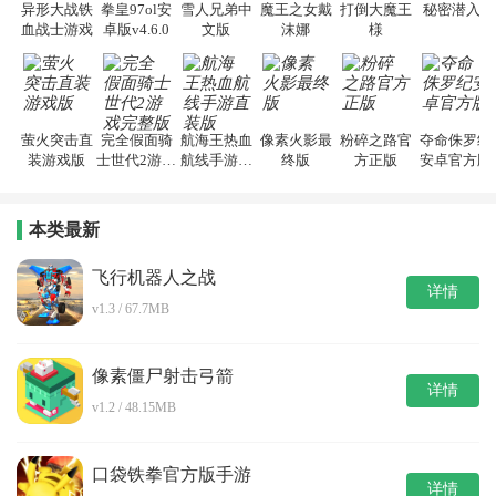
异形大战铁
拳皇97ol安
雪人兄弟中
魔王之女戴
打倒大魔王
秘密潜入2
血战士游戏
卓版v4.6.0
文版
沫娜
様
萤火突击直
完全假面骑
航海王热血
像素火影最
粉碎之路官
夺命侏罗纪
装游戏版
士世代2游戏
航线手游直
终版
方正版
安卓官方版
完整版
装版
本类最新
飞行机器人之战
详情
v1.3 / 67.7MB
像素僵尸射击弓箭
详情
v1.2 / 48.15MB
口袋铁拳官方版手游
详情