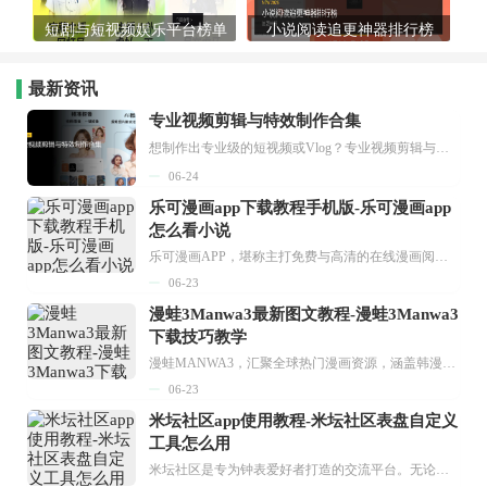
短剧与短视频娱乐平台榜单
小说阅读追更神器排行榜
最新资讯
专业视频剪辑与特效制作合集
想制作出专业级的短视频或Vlog？专业视频剪辑与特效制作大全专题为你提供了从剪辑、抠像到特效包装的全套解决方案。无论是添加炫酷的片头、进行精准的视频抠图，还是制...
06-24
乐可漫画app下载教程手机版-乐可漫画app
怎么看小说
乐可漫画APP，堪称主打免费与高清的在线漫画阅读神器。其官方版提供海量完整版漫画资源，无论是国内漫画，还是日漫、韩漫、台漫、美漫等国外漫画，应有尽有，随时供你阅读。只需轻点一下，便能直接进入阅读界面。不仅如此，乐可漫画最新版本更新速度极快，在这里，你总能抢先看到全网一手漫画章节内容！...
06-23
漫蛙3Manwa3最新图文教程-漫蛙3Manwa3
下载技巧教学
漫蛙MANWA3，汇聚全球热门漫画资源，涵盖韩漫、欧美漫画、国漫等多种类型，题材丰富多样，全方位满足用户阅读喜好。它不仅是阅读平台，更是创作平台，为广大用户打造零门槛创作环境。...
06-23
米坛社区app使用教程-米坛社区表盘自定义
工具怎么用
米坛社区是专为钟表爱好者打造的交流平台。无论你是初涉钟表领域的普通爱好者，还是拥有多年收藏经验的资深玩家，都能在此找到属于自己的天地。 无需注册，就能轻松参与其中。通过专业的讨论论坛与丰富的交互功能，你可与世界各地的钟表爱好者畅快交流。若你钟情于钟表，米坛社区无疑是值得一试的理想之选。在这里，你能获取最新的手表资讯，交流见解，提升鉴赏品味，让每一块手表都成为收藏故事中重要的一部分。感兴趣的朋友，不要错过下载机会。...