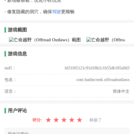
- 新增板条箱，优化小径玩法
- 修复隐藏的洞穴，确保
驾驶
更顺畅
游戏截图
游戏信息
md5：
fd31f65121c91d18b2c1b55db185a9d3
包名：
com.battlecreek.offroadoutlaws
语言：
简体中文
用户评论
★
★
★
★
★
评分:
棒极了