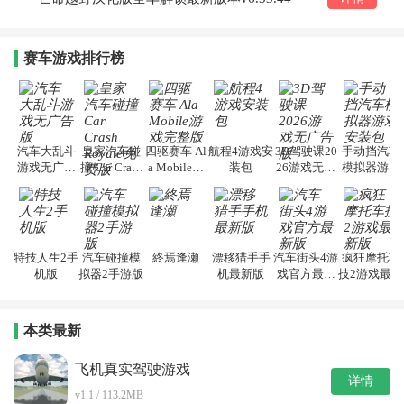
赛车游戏排行榜
汽车大乱斗
皇家汽车碰
四驱赛车 Al
航程4游戏安
3D驾驶课20
手动挡汽车
游戏无广告
撞 Car Crash
a Mobile游
装包
26游戏无广
模拟器游戏
版
Royale免费
戏完整版
告版
安装包
版
特技人生2手
汽车碰撞模
終焉逢瀬
漂移猎手手
汽车街头4游
疯狂摩托车
机版
拟器2手游版
机最新版
戏官方最新
技2游戏最新
版
版
本类最新
飞机真实驾驶游戏
详情
v1.1 / 113.2MB