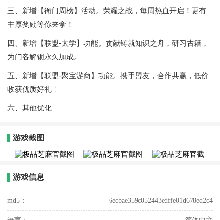
三、新增【衙门周榜】活动。荣耀之战，每周热血开启！更有
丰厚奖励等你来拿！
四、新增【联盟-太学】功能。贡献铸就知识之舟，研习古籍，
为门客解锁永久加成。
五、新增【联盟-聚宝游商】功能。携手盟友，合作共赢，低价
收获优质好礼！
六、其他优化
游戏截图
游戏信息
md5：
6ecbae359c052443edffe01d678ed2c4
语言：
简体中文