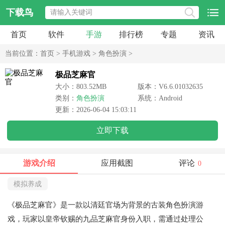
下载鸟
首页
软件
手游
排行榜
专题
资讯
当前位置：
首页
>
手机游戏
>
角色扮演
>
极品芝麻官
大小：803.52MB
版本：V6.6.01032635
类别：
角色扮演
系统：Android
更新：2026-06-04 15:03:11
立即下载
游戏介绍
应用截图
评论
0
模拟养成
《极品芝麻官》是一款以清廷官场为背景的古装角色扮演游
戏，玩家以皇帝钦赐的九品芝麻官身份入职，需通过处理公