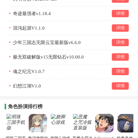
奇迹最强者v1.18.4
详情
混沌起源V1.1.0
详情
少年三国志无限云宝最新版v6.6.0
详情
极无双破解版v15无限钻石v10.00.0
详情
魂之纪元V1.0.7
详情
幻想江湖V1.0
详情
角色扮演排行榜