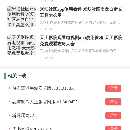
06-23
米坛社区app使用教程-米坛社区表盘自定义
工具怎么用
米坛社区是专为钟表爱好者打造的交流平台。无论你是初涉钟表领域的普通爱好者，还是拥有多年收藏经验的资深玩家，都能在此找到属于自己的天地。 无需注册，就能轻松参与其中。通过专业的讨论论坛与丰富的交互功能，你可与世界各地的钟表爱好者畅快交流。若你钟情于钟表，米坛社区无疑是值得一试的理想之选。在这里，你能获取最新的手表资讯，交流见解，提升鉴赏品味，让每一块手表都成为收藏故事中重要的一部分。感兴趣的朋友，不要错过下载机会。...
06-23
天天影院观看电视剧app使用教程-天天影院
免费观看攻略大全
不少影视爱好者都在探寻天天影院观看电视剧的完整方法，结合最新平台使用规则，本篇新手入门攻略全面讲解观看渠道、检索流程、播放设置以及画面模式调整等实用内容。全文适配手机、电脑等主流设备，步骤简洁易懂，无论是初次使用的新手，还是想要优化观影体验的用户，都能参照内容快速上手，熟练掌握平台各项操作技巧，轻松畅享影视内容。...
06-23
相关下载
热血江湖手游安卓版v138.0138.0
详情
恋与制作人正版官网版 v1.30.0425
详情
斩月屠龙v2.2
详情
天书奇谈V2023.07.28
详情