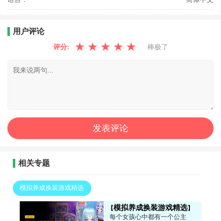
用户评论
★
★
★
★
★
评分:
棒极了
相关专题
模拟养成换装游戏精选
模拟养成换装游戏精选
每个女孩心中都有一个公主