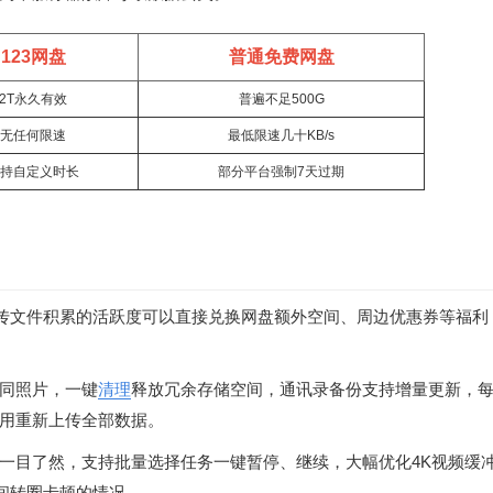
123网盘
普通免费网盘
2T永久有效
普遍不足500G
无任何限速
最低限速几十KB/s
持自定义时长
部分平台强制7天过期
传文件积累的活跃度可以直接兑换网盘额外空间、周边优惠券等福利
同照片，一键
清理
释放冗余存储空间，通讯录备份支持增量更新，
用重新上传全部数据。
一目了然，支持批量选择任务一键暂停、继续，大幅优化4K视频缓
间转圈卡顿的情况。