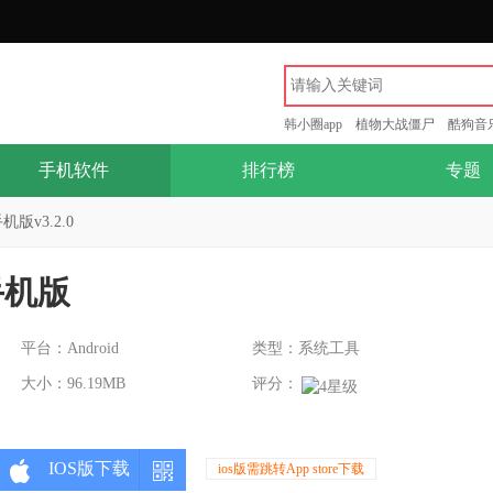
韩小圈app
植物大战僵尸
酷狗音
手机软件
排行榜
专题
版v3.2.0
手机版
平台：Android
类型：系统工具
大小：96.19MB
评分：
IOS版下载
ios版需跳转App store下载