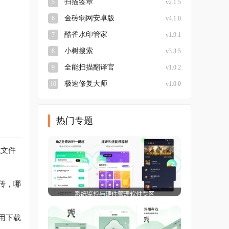
扫描签章
5
v2.1.5
金砖弱网安卓版
6
v4.1.0
酷雀水印管家
7
v1.9.1
小树搜索
8
v3.3.5
全能扫描翻译官
9
v1.0.2
极速修复大师
10
v1.0.0
热门专题
私文件
传，哪
用下载