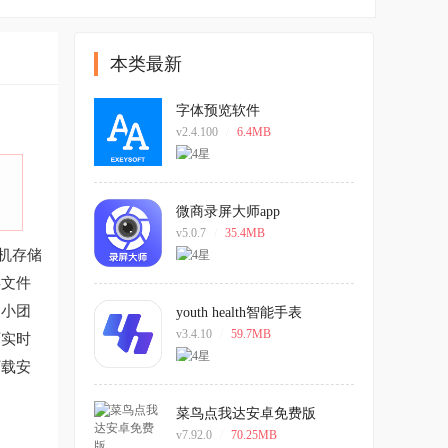
本类最新
字体预览软件
v2.4.100
/
6.4MB
微商录屏大师app
v5.0.7
/
35.4MB
机存储
类文件
是小团
youth health智能手表
v3.4.10
/
59.7MB
可实时
下载安
菜鸟点我达安卓免费版
v7.92.0
/
70.25MB