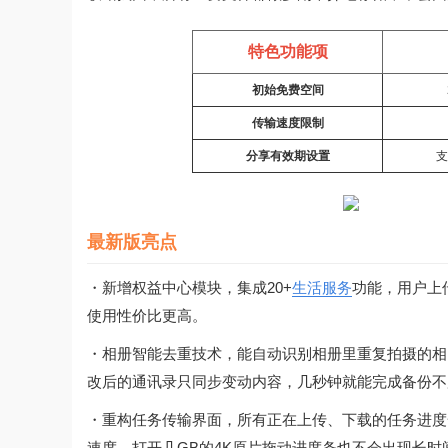
特色功能项
初始免费空间
传输速度限制
分享有效期设置
支
最新版亮点
・新增权益中心模块，集成20+
生活服务
功能，用户上
使用性价比更高。
・相册智能去重技术，能自动识别相册里重复拍摄的相
改后的通讯录只同步变动内容，几秒钟就能完成备份不
・重构任务传输界面，所有正在上传、下载的任务进度
速度，打开几GB的4K原片拖动进度条也不会出现长时