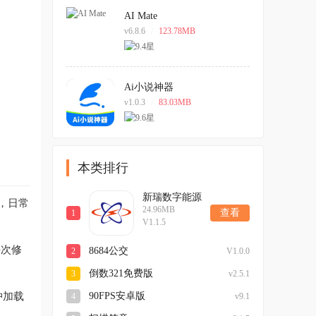
AI Mate
v6.8.6
/
123.78MB
Ai小说神器
v1.0.3
/
83.03MB
本类排行
新瑞数字能源
，日常
24.96MB
查看
1
V1.1.5
每次修
8684公交
2
V1.0.0
倒数321免费版
3
v2.5.1
冲加载
90FPS安卓版
4
v9.1