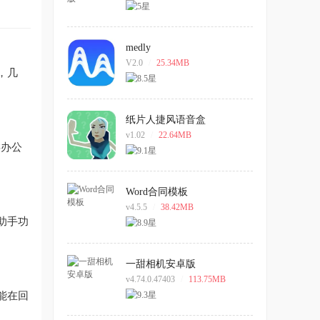
medly
V2.0
/
25.34MB
，几
纸片人捷风语音盒
v1.02
/
22.64MB
类办公
Word合同模板
v4.5.5
/
38.42MB
助手功
一甜相机安卓版
v4.74.0.47403
/
113.75MB
能在回