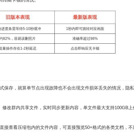
旧版本表现
最新版表现
动进度条需等待5-10秒缓冲
1秒内即可跳转对应画面
约82%，容易误删照片
准确率超过98%
批量操作存在1-2秒延迟
点击即响应无卡顿
式保存，就算单节点出现故障也不会出现文件损坏丢失的情况，隐
、修改群内共享文件，实时同步更新内容，单文件最大支持100GB上
。
直接查看压缩包内的文件内容，可直接预览50+格式的各类文档，不